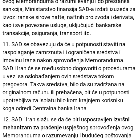
ovog Memoranduma o razumijevanju i do prestanka
sankcija, Ministarstvo finansija SAD-a izdati izuzeća za
izvoz iranske sirove nafte, naftnih proizvoda i derivata,
kao i sve povezane usluge, uključujući bankarske
transakcije, osiguranja, transport itd.
11. SAD se obavezuju da će u potpunosti staviti na
raspolaganje zamrznuta ili ograničena sredstva i
imovinu Irana nakon sprovođenja Memoranduma.
SAD i Iran će se međusobno dogovoriti o procedurama
u vezi sa oslobađanjem ovih sredstava tokom
pregovora. Takva sredstva, bilo da su zadržana na
originalnom računu ili prebačena, bit će u potpunosti
upotrebljiva za isplatu bilo kom krajnjem korisniku
koga odredi Centralna banka Irana.
12. SAD i Iran slažu se da će biti uspostavljen
izvršni
mehanizam za praćenje
uspješnog sprovođenja ovog
Memoranduma o razumevanju i budućeg poštovanja