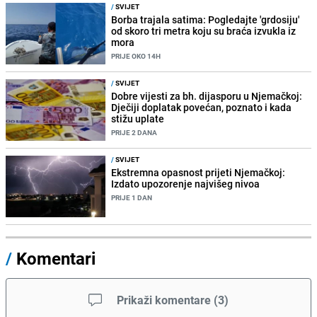
/
SVIJET
Borba trajala satima: Pogledajte 'grdosiju'
od skoro tri metra koju su braća izvukla iz
mora
PRIJE OKO 14H
/
SVIJET
Dobre vijesti za bh. dijasporu u Njemačkoj:
Dječiji doplatak povećan, poznato i kada
stižu uplate
PRIJE 2 DANA
/
SVIJET
Ekstremna opasnost prijeti Njemačkoj:
Izdato upozorenje najvišeg nivoa
PRIJE 1 DAN
/
Komentari
Prikaži komentare
(
3
)