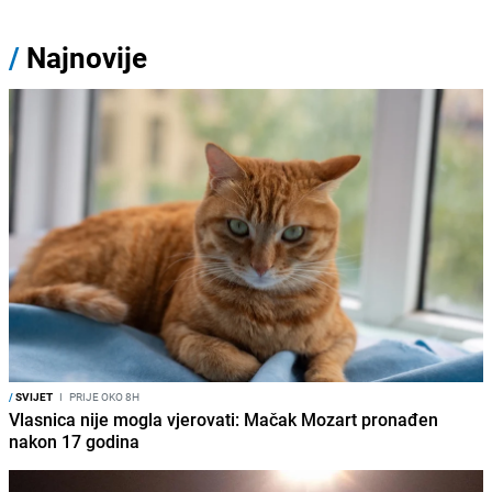
/
Najnovije
/
SVIJET
I
PRIJE OKO 8H
Vlasnica nije mogla vjerovati: Mačak Mozart pronađen
nakon 17 godina