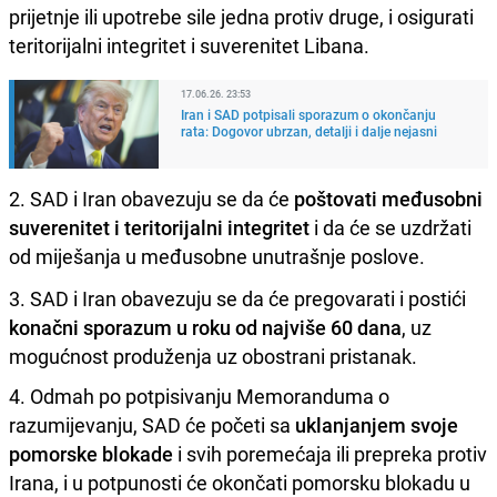
prijetnje ili upotrebe sile jedna protiv druge, i osigurati
teritorijalni integritet i suverenitet Libana.
17.06.26. 23:53
Iran i SAD potpisali sporazum o okončanju
rata: Dogovor ubrzan, detalji i dalje nejasni
2. SAD i Iran obavezuju se da će
poštovati međusobni
suverenitet i teritorijalni integritet
i da će se uzdržati
od miješanja u međusobne unutrašnje poslove.
3. SAD i Iran obavezuju se da će pregovarati i postići
konačni sporazum u roku od najviše 60 dana
, uz
mogućnost produženja uz obostrani pristanak.
4. Odmah po potpisivanju Memoranduma o
razumijevanju, SAD će početi sa
uklanjanjem svoje
pomorske blokade
i svih poremećaja ili prepreka protiv
Irana, i u potpunosti će okončati pomorsku blokadu u