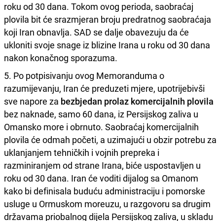
roku od 30 dana. Tokom ovog perioda, saobraćaj
plovila bit će srazmjeran broju predratnog saobraćaja
koji Iran obnavlja. SAD se dalje obavezuju da će
ukloniti svoje snage iz blizine Irana u roku od 30 dana
nakon konačnog sporazuma.
5. Po potpisivanju ovog Memoranduma o
razumijevanju, Iran će preduzeti mjere, upotrijebivši
sve napore za
bezbjedan prolaz komercijalnih plovila
bez naknade, samo 60 dana, iz Persijskog zaliva u
Omansko more i obrnuto. Saobraćaj komercijalnih
plovila će odmah početi, a uzimajući u obzir potrebu za
uklanjanjem tehničkih i vojnih prepreka i
razminiranjem od strane Irana, biće uspostavljen u
roku od 30 dana. Iran će voditi dijalog sa Omanom
kako bi definisala buduću administraciju i pomorske
usluge u Ormuskom moreuzu, u razgovoru sa drugim
državama priobalnog dijela Persijskog zaliva, u skladu