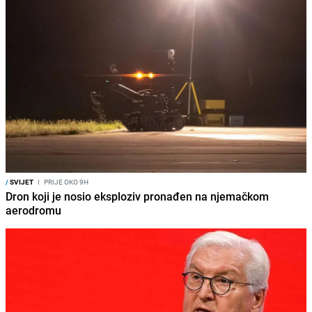
/
SVIJET
I
PRIJE OKO 9H
Dron koji je nosio eksploziv pronađen na njemačkom
aerodromu