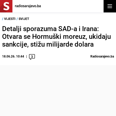
Otvor
/
VIJESTI
/
SVIJET
Detalji sporazuma SAD-a i Irana:
Otvara se Hormuški moreuz, ukidaju
sankcije, stižu milijarde dolara
18.06.26. 10:44
Radiosarajevo.ba
3