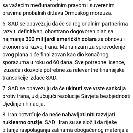
sa važećim međunarodnim pravom i suverenim
pravima priobalnih država Ormuskog moreuza.
6. SAD se obavezuju da će sa regionalnim partnerima
razviti definitivan, obostrano dogovoren plan sa
najmanje
300 milijardi američkih dolara
za obnovu i
ekonomski razvoj Irana. Mehanizam za sprovođenje
ovog plana biće finalizovan kao dio konačnog
sporazuma u ​​roku od 60 dana. Sve potrebne licence,
izuzeća i dozvole potrebne za relevantne finansijske
transakcije izdaće SAD.
7. SAD se obavezuju da će
ukinuti sve vrste sankcija
protiv Irana, uključujući rezolucije Savjeta bezbjednosti
Ujedinjenih nacija.
8. Iran potvrđuje da
neće nabavljati niti razvijati
nuklearno oružje
. SAD i Iran su se složili da riješe
pitanje raspolaganja zalihama obogaćenog materijala