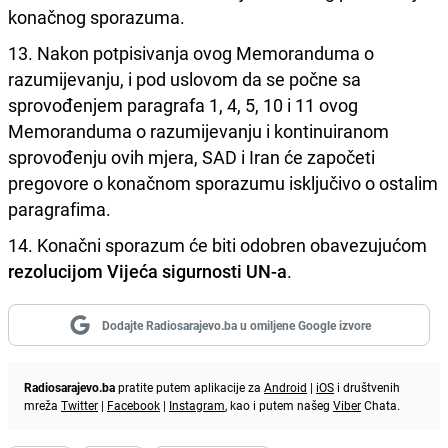
konačnog sporazuma.
13. Nakon potpisivanja ovog Memoranduma o
razumijevanju, i pod uslovom da se počne sa
sprovođenjem paragrafa 1, 4, 5, 10 i 11 ovog
Memoranduma o razumijevanju i kontinuiranom
sprovođenju ovih mjera, SAD i Iran će započeti
pregovore o konačnom sporazumu isključivo o ostalim
paragrafima.
14. Konačni sporazum će biti odobren obavezujućom
rezolucijom Vijeća sigurnosti UN-a
.
Dodajte Radiosarajevo.ba u omiljene Google izvore
Radiosarajevo.ba
pratite putem aplikacije za
Android
|
iOS
i društvenih
mreža
Twitter
|
Facebook
|
Instagram
, kao i putem našeg
Viber
Chata.