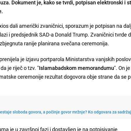
a. Dokument je, kako se tvrdi, potpisan elektronski i st
e.
os dali američki zvaničnici, sporazum je potpisan na dalj
zi i predsjednik SAD-a Donald Trump. Zvaničnici tvrde d
izbjegnuta ranije planirana svečana ceremonija.
renijela je izjavu portparola Ministarstva vanjskih poslo
 da je riječ o tzv. "
Islamabadskom memorandumu
". On j
lomatske ceremonije rezultat dogovora obje strane da se 
restaje sloboda govora, a počinje govor mržnje? Ko odgovara za sadrža
je u završnoj fazi i dostavljen je na potpisivanje