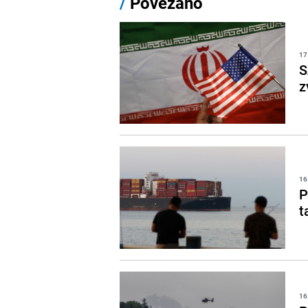
/
Povezano
17
S
z
16
P
t
16