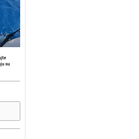
ajte
oju su