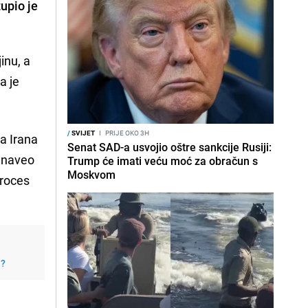
upio je
inu, a
a je
/
SVIJET
I
PRIJE OKO 3H
va Irana
Senat SAD-a usvojio oštre sankcije Rusiji:
e naveo
Trump će imati veću moć za obračun s
Moskvom
proces
j?