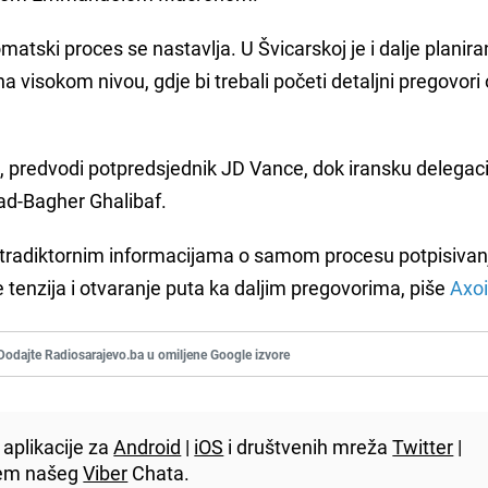
matski proces se nastavlja. U Švicarskoj je i dalje planira
a visokom nivou, gdje bi trebali početi detaljni pregovori 
predvodi potpredsjednik JD Vance, dok iransku delegaci
d-Bagher Ghalibaf.
tradiktornim informacijama o samom procesu potpisivanj
e tenzija i otvaranje puta ka daljim pregovorima, piše
Axo
Dodajte Radiosarajevo.ba u omiljene Google izvore
aplikacije za
Android
|
iOS
i društvenih mreža
Twitter
|
utem našeg
Viber
Chata.