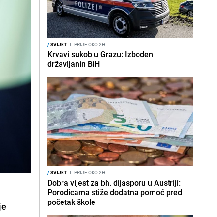
/
SVIJET
I
PRIJE OKO 2H
Krvavi sukob u Grazu: Izboden
državljanin BiH
/
SVIJET
I
PRIJE OKO 2H
Dobra vijest za bh. dijasporu u Austriji:
Porodicama stiže dodatna pomoć pred
početak škole
je