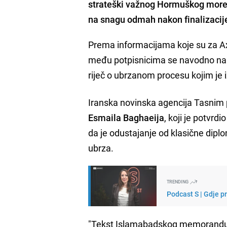
strateški važnog Hormuškog moreuz
na snagu odmah nakon finalizacij
Prema informacijama koje su za Axi
među potpisnicima se navodno nala
riječ o ubrzanom procesu kojim je 
Iranska novinska agencija Tasnim p
Esmaila Baghaeija
, koji je potvrdio
da je odustajanje od klasične dip
ubrza.
TRENDING
Podcast S | Gdje p
"Tekst Islamabadskog memoranduma 