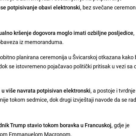
se potpisivanje obavi elektronski
, bez svečane ceremoni
ualno kršenje dogovora moglo imati ozbiljne posljedice
,
a obaveza iz memoranduma.
vobitno planirana ceremonija u Švicarskoj otkazana kako 
dok se istovremeno pojačavao politički pritisak u vezi sa
u više navrata potpisivan elektronski
, a postoje i tvrdnje
nije tokom sedmice, dok drugi izvještaji navode da se rad
ednik Trump stavio tokom boravka u Francuskoj
, gdje je
dnikom Emmanuelom Macronom.