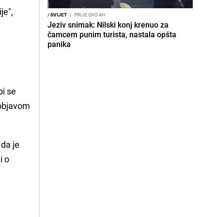
je",
/
SVIJET
I
PRIJE OKO 4H
Jeziv snimak: Nilski konj krenuo za
čamcem punim turista, nastala opšta
panika
bi se
 objavom
 da je
i o