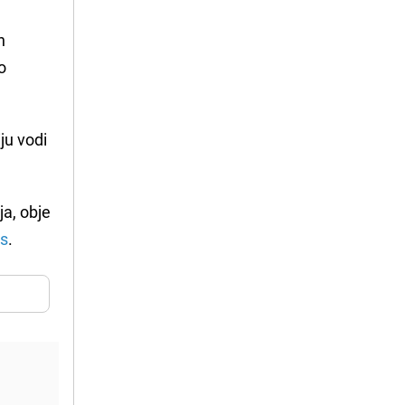
n
o
ju vodi
a, obje
is
.