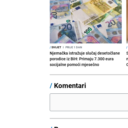
/
SVIJET
I
PRIJE 1 DAN
/
Njemačka istražuje slučaj desetočlane
porodice iz BiH: Primaju 7.300 eura
socijalne pomoći mjesečno
/
Komentari