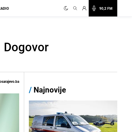
RADIO
90,2 FM
: Dogovor
osarajevo.ba
/
Najnovije