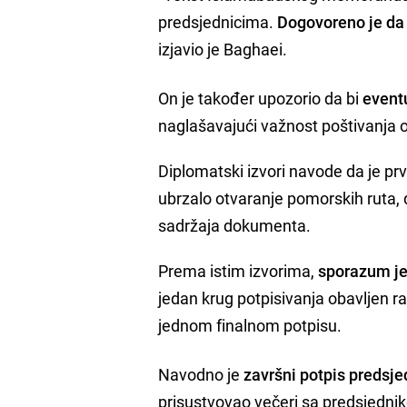
predsjednicima.
Dogovoreno je da 
izjavio je Baghaei.
On je također upozorio da bi
event
naglašavajući važnost poštivanj
Diplomatski izvori navode da je pr
ubrzalo otvaranje pomorskih ruta, 
sadržaja dokumenta.
Prema istim izvorima,
sporazum je 
jedan krug potpisivanja obavljen ra
jednom finalnom potpisu.
Navodno je
završni potpis predsj
prisustvovao večeri sa predsje