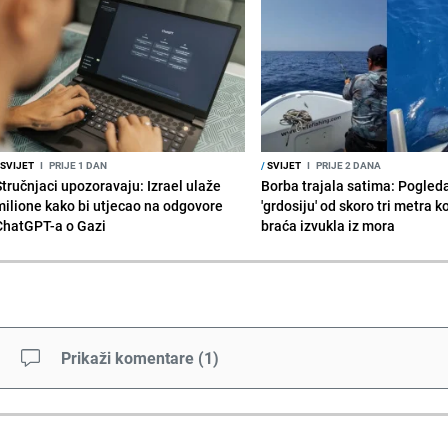
SVIJET
I
PRIJE 1 DAN
/
SVIJET
I
PRIJE 2 DANA
Stručnjaci upozoravaju: Izrael ulaže
Borba trajala satima: Pogled
milione kako bi utjecao na odgovore
'grdosiju' od skoro tri metra k
ChatGPT-a o Gazi
braća izvukla iz mora
Prikaži komentare
(
1
)