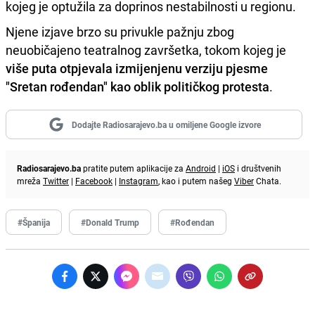
kojeg je optužila za doprinos nestabilnosti u regionu.
Njene izjave brzo su privukle pažnju zbog
neuobičajeno teatralnog završetka, tokom kojeg je
više puta otpjevala izmijenjenu verziju pjesme
"Sretan rođendan" kao oblik političkog protesta
.
Dodajte Radiosarajevo.ba u omiljene Google izvore
Radiosarajevo.ba
pratite putem aplikacije za
Android
|
iOS
i društvenih
mreža
Twitter
|
Facebook
|
Instagram
, kao i putem našeg
Viber
Chata.
#Španija
#Donald Trump
#Rođendan