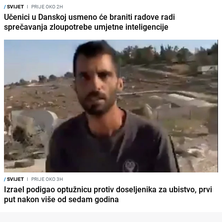
/
SVIJET
I
PRIJE OKO 2H
Učenici u Danskoj usmeno će braniti radove radi
sprečavanja zloupotrebe umjetne inteligencije
/
SVIJET
I
PRIJE OKO 3H
Izrael podigao optužnicu protiv doseljenika za ubistvo, prvi
put nakon više od sedam godina