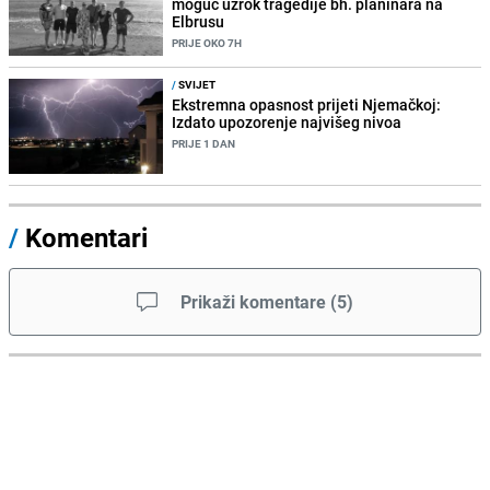
moguć uzrok tragedije bh. planinara na
Elbrusu
PRIJE OKO 7H
/
SVIJET
Ekstremna opasnost prijeti Njemačkoj:
Izdato upozorenje najvišeg nivoa
PRIJE 1 DAN
/
Komentari
Prikaži komentare
(
5
)