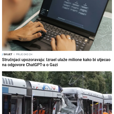
/
SVIJET
I
PRIJE OKO 2H
Stručnjaci upozoravaju: Izrael ulaže milione kako bi utjecao
na odgovore ChatGPT-a o Gazi