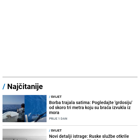
/
Najčitanije
/
SVIJET
Borba trajala satima: Pogledajte 'grdosiju'
od skoro tri metra koju su braća izvukla iz
mora
PRIJE 1 DAN
/
SVIJET
Novi detalji istrage: Ruske službe otkrile