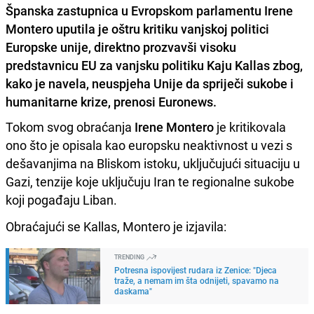
Španska zastupnica u Evropskom parlamentu Irene
Montero uputila je oštru kritiku vanjskoj politici
Europske unije, direktno prozvavši visoku
predstavnicu EU za vanjsku politiku Kaju Kallas zbog,
kako je navela, neuspjeha Unije da spriječi sukobe i
humanitarne krize, prenosi Euronews.
Tokom svog obraćanja
Irene Montero
je kritikovala
ono što je opisala kao europsku neaktivnost u vezi s
dešavanjima na Bliskom istoku, uključujući situaciju u
Gazi, tenzije koje uključuju Iran te regionalne sukobe
koji pogađaju Liban.
Obraćajući se Kallas, Montero je izjavila:
TRENDING
Potresna ispovijest rudara iz Zenice: "Djeca
traže, a nemam im šta odnijeti, spavamo na
daskama"