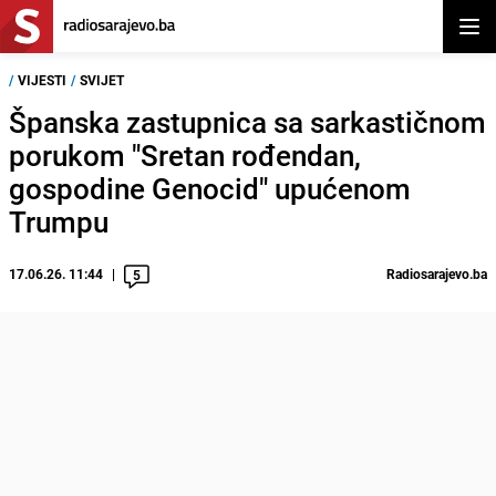
Otvor
/
VIJESTI
/
SVIJET
Španska zastupnica sa sarkastičnom
porukom "Sretan rođendan,
gospodine Genocid" upućenom
Trumpu
17.06.26. 11:44
Radiosarajevo.ba
5