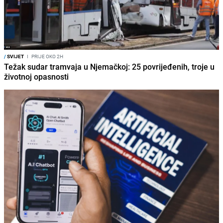
/
SVIJET
I
PRIJE OKO 2H
Težak sudar tramvaja u Njemačkoj: 25 povrijeđenih, troje u
životnoj opasnosti