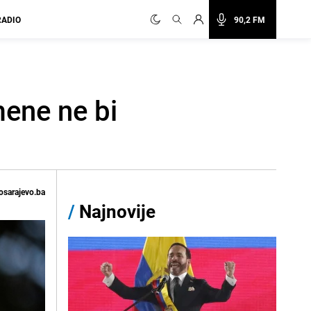
RADIO
90,2 FM
ene ne bi
osarajevo.ba
/
Najnovije