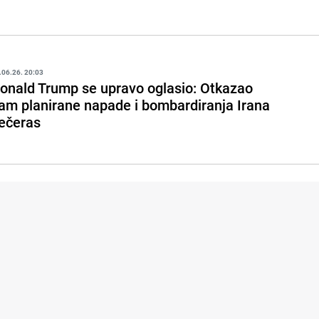
.06.26. 20:03
onald Trump se upravo oglasio: Otkazao
am planirane napade i bombardiranja Irana
ečeras