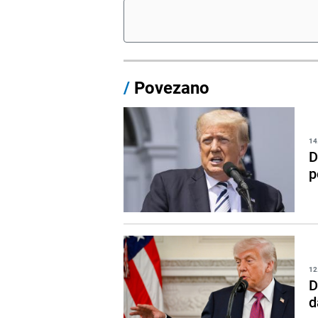
/
Povezano
14
D
p
12
D
d