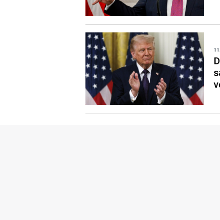
11
D
s
v