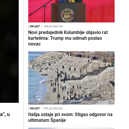
/
SVIJET
I
PRIJE OKO 3H
Novi predsjednik Kolumbije objavio rat
kartelima: Trump mu odmah poslao
novac
/
SVIJET
I
PRIJE OKO 4H
a", u
Italija ostaje pri svom: Stigao odgovor na
ultimatum Španije