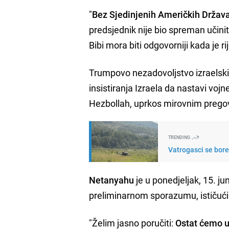
"
Bez Sjedinjenih Američkih Država 
predsjednik nije bio spreman učini
Bibi mora biti odgovorniji kada je 
Trumpovo nezadovoljstvo izraels
insistiranja Izraela da nastavi voj
Hezbollah, uprkos mirovnim prego
TRENDING
Vatrogasci se bore 
Netanyahu
je u ponedjeljak, 15. ju
preliminarnom sporazumu, ističući 
"Želim jasno poručiti:
Ostat ćemo u