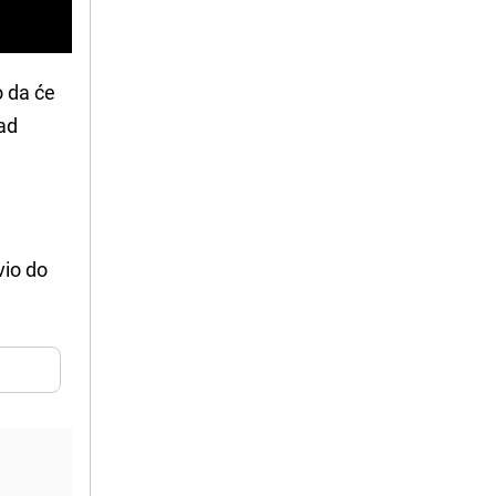
o da će
pad
vio do