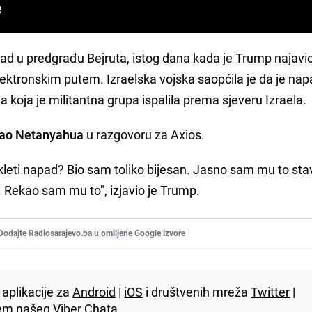
apad u predgrađu Bejruta, istog dana kada je Trump najavi
ektronskim putem. Izraelska vojska saopćila je da je na
a koja je militantna grupa ispalila prema sjeveru Izraela.
ovao Netanyahua
u razgovoru za Axios.
kleti napad? Bio sam toliko bijesan. Jasno sam mu to sta
Rekao sam mu to", izjavio je Trump.
Dodajte Radiosarajevo.ba u omiljene Google izvore
aplikacije za
Android
|
iOS
i društvenih mreža
Twitter
|
utem našeg
Viber
Chata.