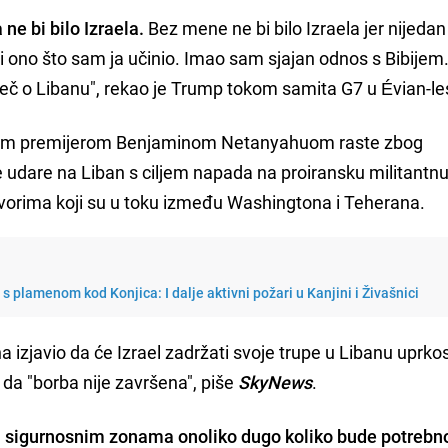
ne bi bilo Izraela.
Bez mene ne bi bilo Izraela jer nijedan
ti ono što sam ja učinio. Imao sam sjajan odnos s Bibijem
riječ o Libanu", rekao je Trump tokom samita G7 u Évian-le
kim premijerom Benjaminom Netanyahuom raste zbog
ne udare na Liban s ciljem napada na proiransku militantn
vorima koji su u toku između Washingtona i Teherana.
s plamenom kod Konjica: I dalje aktivni požari u Kanjini i Živašnici
na izjavio da će Izrael zadržati svoje trupe u Libanu uprko
da "borba nije završena", piše
SkyNews
.
 sigurnosnim zonama onoliko dugo koliko bude potrebn