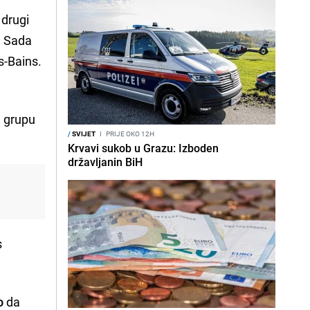
 drugi
. Sada
s-Bains.
u grupu
/
SVIJET
I
PRIJE OKO 12H
Krvavi sukob u Grazu: Izboden
državljanin BiH
s
o
da