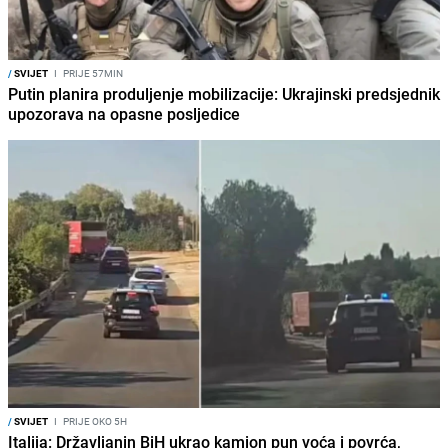
/
SVIJET
I
PRIJE 57MIN
Putin planira produljenje mobilizacije: Ukrajinski predsjednik
upozorava na opasne posljedice
/
SVIJET
I
PRIJE OKO 5H
Italija: Državljanin BiH ukrao kamion pun voća i povrća,