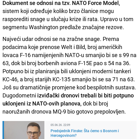
Dokument se odnosi na tzv. NATO Force Model
,
sistem koji određuje koliko brzo članice mogu
rasporediti snage u slučaju krize ili rata. Upravo u tom
segmentu Washington predlaže značajne rezove.
Najveći udar odnosi se na zračne snage. Prema
podacima koje prenose Welt i Bild, broj američkih
lovaca F-16 namijenjenih NATO-u smanjio bi se s 99 na
63, dok bi broj borbenih aviona F-15E pao s 54 na 36.
Potpuno bi iz planiranja bili uklonjeni moderni tankeri
KC-46, a broj starijih KC-135 smanjio bi se sa 71 na 63.
Još su dramatičnije promjene kod bespilotnih sustava.
Dugodometni
izviđački dronovi trebali bi biti potpuno
uklonjeni iz NATO-ovih planova
, dok bi broj
naoružanih dronova MQ-9 bio gotovo prepolovljen.
05.06.26. 22:09
Predsjednik Finske: Šta ćemo s Bosnom i
Hercegovinom?