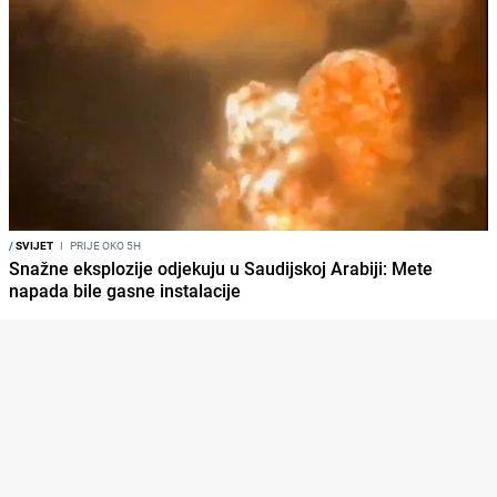
/
SVIJET
I
PRIJE OKO 5H
Snažne eksplozije odjekuju u Saudijskoj Arabiji: Mete
napada bile gasne instalacije