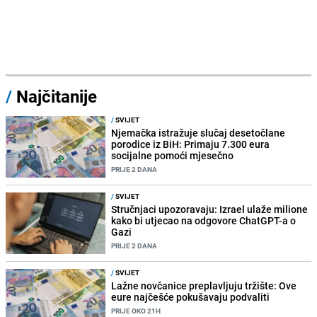
/
Najčitanije
/
SVIJET
Njemačka istražuje slučaj desetočlane
porodice iz BiH: Primaju 7.300 eura
socijalne pomoći mjesečno
PRIJE 2 DANA
/
SVIJET
Stručnjaci upozoravaju: Izrael ulaže milione
kako bi utjecao na odgovore ChatGPT-a o
Gazi
PRIJE 2 DANA
/
SVIJET
Lažne novčanice preplavljuju tržište: Ove
eure najčešće pokušavaju podvaliti
PRIJE OKO 21H