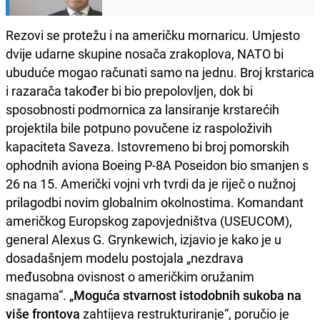
Rezovi se protežu i na američku mornaricu. Umjesto
dvije udarne skupine nosača zrakoplova, NATO bi
ubuduće mogao računati samo na jednu. Broj krstarica
i razarača također bi bio prepolovljen, dok bi
sposobnosti podmornica za lansiranje krstarećih
projektila bile potpuno povučene iz raspoloživih
kapaciteta Saveza. Istovremeno bi broj pomorskih
ophodnih aviona Boeing P-8A Poseidon bio smanjen s
26 na 15. Američki vojni vrh tvrdi da je riječ o nužnoj
prilagodbi novim globalnim okolnostima. Komandant
američkog Europskog zapovjedništva (USEUCOM),
general Alexus G. Grynkewich, izjavio je kako je u
dosadašnjem modelu postojala „nezdrava
međusobna ovisnost o američkim oružanim
snagama“. „
Moguća stvarnost istodobnih sukoba na
više frontova
zahtijeva restrukturiranje“, poručio je