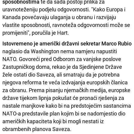
sposobnostima
te da sada postoji prilika za
uravnoteženiju podjelu odgovornosti. "Kako Europa i
Kanada povećavaju ulaganja u obranu i razvijaju
vlastite sposobnosti, ravnoteža odgovornosti može se
promijeniti", poručila je Hart.
Istovremeno je američki državni sekretar Marco Rubio
naglasio da Washington nema namjeru napustiti
NATO. Govoreći pred Odborom za vanjske poslove
Zastupničkog doma, rekao je da Sjedinjene Države
žele ostati dio Saveza, ali smatraju da je potrebna
njegova reforma te veća izdvajanja europskih članica
za obranu. Prema pisanju njemačkih medija, europske
države tijekom lipnja pokušat će pronaći rješenja za
nastale manjkove kako bi na predstojećim sastancima
NATO-a predstavile plan kojim bi se nadomjestio dio
američkih kapaciteta koji bi mogli nestati iz
obrambenih planova Saveza.