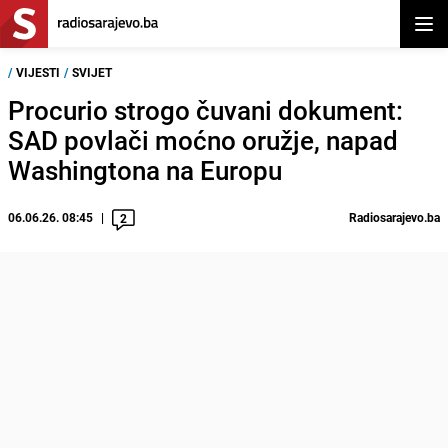
Otvor
/
VIJESTI
/
SVIJET
Procurio strogo čuvani dokument:
SAD povlači moćno oružje, napad
Washingtona na Europu
06.06.26. 08:45
Radiosarajevo.ba
2