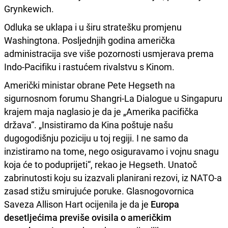
Grynkewich.
Odluka se uklapa i u širu stratešku promjenu
Washingtona. Posljednjih godina američka
administracija sve više pozornosti usmjerava prema
Indo-Pacifiku i rastućem rivalstvu s Kinom.
Američki ministar obrane Pete Hegseth na
sigurnosnom forumu Shangri-La Dialogue u Singapuru
krajem maja naglasio je da je „Amerika pacifička
država“. „Insistiramo da Kina poštuje našu
dugogodišnju poziciju u toj regiji. I ne samo da
inzistiramo na tome, nego osiguravamo i vojnu snagu
koja će to poduprijeti“, rekao je Hegseth. Unatoč
zabrinutosti koju su izazvali planirani rezovi, iz NATO-a
zasad stižu smirujuće poruke. Glasnogovornica
Saveza Allison Hart ocijenila je da je
Europa
desetljećima previše ovisila o američkim