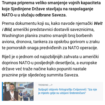
Trumpa priprema veliko smanjenje vojnih kapaciteta
koje Sjedinjene Države stavljaju na raspolaganje
NATO-u u slučaju odbrane Saveza.
Prema dokumentu koji su, kako navode njemački
Welt
i Bild
, američki predstavnici dostavili saveznicima,
Washington planira znatno smanjiti broj borbenih
aviona, dronova, tankera za opskrbu gorivom u zraku
te pomorskih snaga predviđenih za NATO operacije.
Riječ je o jednom od najozbiljnijih zahvata u američki
doprinos NATO-u posljednjih desetljeća, a europske
države već traže načine kako popuniti nastale
praznine prije sljedećeg summita Saveza.
TRENDING
Suljagić objavio fotografiju Cvijanović: "Iza nje
je mjesto gdje su ubijani Srebreničani"