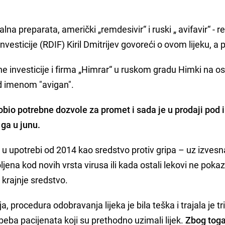
na preparata, američki „remdesivir“ i ruski „ avifavir“ - r
vesticije (RDIF) Kiril Dmitrijev govoreći o ovom lijeku, a 
ktne investicije i firma „Himrar“ u ruskom gradu Himki na 
od imenom "avigan".
“ dobio potrebne dozvole za promet i sada je u prodaji po
u ga u junu.
nu u upotrebi od 2014 kao sredstvo protiv gripa – uz izvesn
jena kod novih vrsta virusa ili kada ostali lekovi ne poka
 krajnje sredstvo.
 procedura odobravanja lijeka je bila teška i trajala je tr
eba pacijenata koji su prethodno uzimali lijek.
Zbog toga