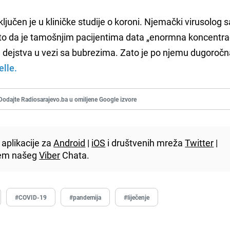
 uključen je u kliničke studije o koroni. Njemački virusolog 
a to da je tamošnjim pacijentima data „enormna koncentra
a dejstva u vezi sa bubrezima. Zato je po njemu dugoroč
lle.
Dodajte Radiosarajevo.ba u omiljene Google izvore
aplikacije za
Android
|
iOS
i društvenih mreža
Twitter
|
utem našeg
Viber
Chata.
#COVID-19
#pandemija
#liječenje