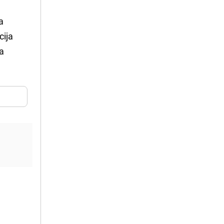
sa
cija
na