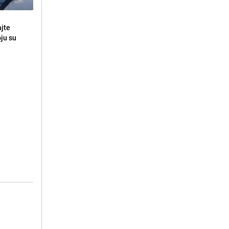
ajte
oju su