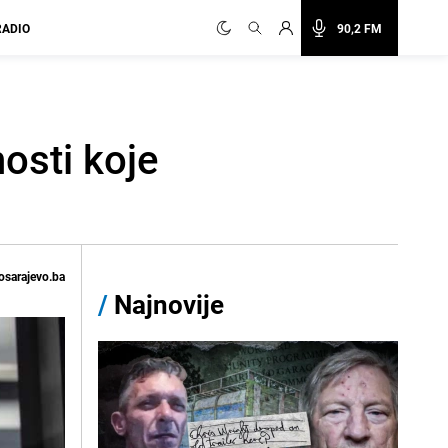
RADIO
90,2 FM
osti koje
osarajevo.ba
/
Najnovije