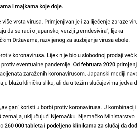
icama i majkama koje doje.
 više vrsta virusa. Primjenjivan je i za liječenje zaraze v
u da se radi o japanskoj verziji „remdesivira“, lijeka
čkim Državama, razvijenog za suzbijanje virusa ebole.
otiv koronavirusa. Lijek nije bio u slobodnoj prodaji već 
 protiv eventualne pandemije.
Od februara 2020 primjenj
pacijenata zaraženih koronavirusom. Japanski mediji na
maju blažu kliničku sliku, ali da u težim slučajevima jedva 
„avigan“ koristi u borbi protiv koronavirusa. U kombinaciji
0 zemalja, uključujući Njemačku. Njemačko Ministarstvo
no
260 000 tableta i podeljeno klinikama za slučaj da do