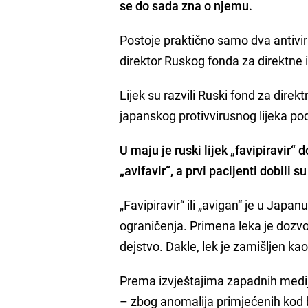
se do sada zna o njemu.
Postoje praktično samo dva antiviral
direktor Ruskog fonda za direktne in
Lijek su razvili Ruski fond za dire
japanskog protivvirusnog lijeka p
U maju je ruski lijek „favipiravir
„avifavir“, a prvi pacijenti dobili s
„Favipiravir“ ili „avigan“ je u Japa
ograničenja. Primena leka je dozvol
dejstvo. Dakle, lek je zamišljen kao
Prema izvještajima zapadnih medija,
– zbog anomalija primjećenih kod b