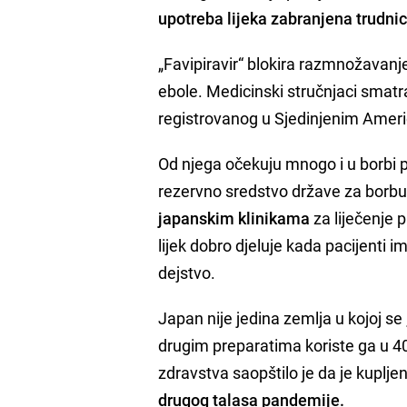
upotreba lijeka zabranjena trudn
„Favipiravir“ blokira razmnožavanje
ebole. Medicinski stručnjaci smatraj
registrovanog u Sjedinjenim Ameri
Od njega očekuju mnogo i u borbi pr
rezervno sredstvo države za borbu
japanskim klinikama
za liječenje 
lijek dobro djeluje kada pacijenti i
dejstvo.
Japan nije jedina zemlja u kojoj se 
drugim preparatima koriste ga u 4
zdravstva saopštilo je da je kuplje
drugog talasa pandemije.