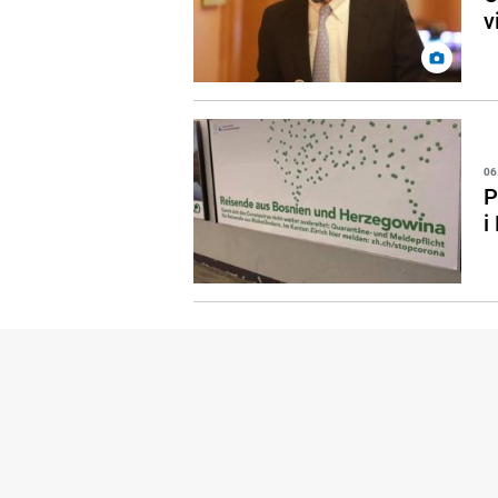
v
06
P
i