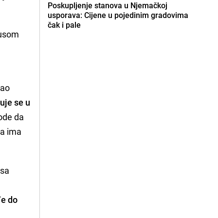
Poskupljenje stanova u Njemačkoj
usporava: Cijene u pojedinim gradovima
čak i pale
irusom
kao
uje se u
vode da
da ima
 sa
đe do