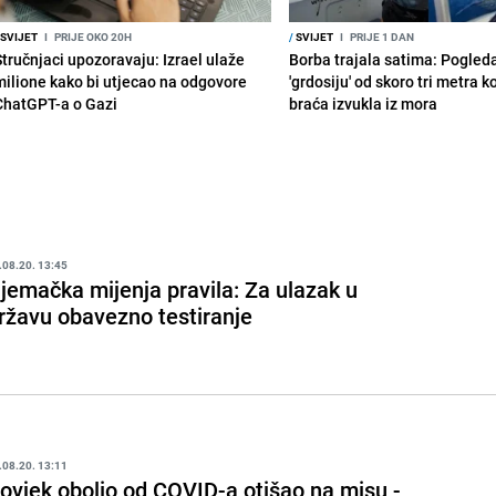
SVIJET
I
PRIJE OKO 20H
/
SVIJET
I
PRIJE 1 DAN
Stručnjaci upozoravaju: Izrael ulaže
Borba trajala satima: Pogled
milione kako bi utjecao na odgovore
'grdosiju' od skoro tri metra k
ChatGPT-a o Gazi
braća izvukla iz mora
.08.20. 13:45
jemačka mijenja pravila: Za ulazak u
ržavu obavezno testiranje
.08.20. 13:11
ovjek obolio od COVID-a otišao na misu -