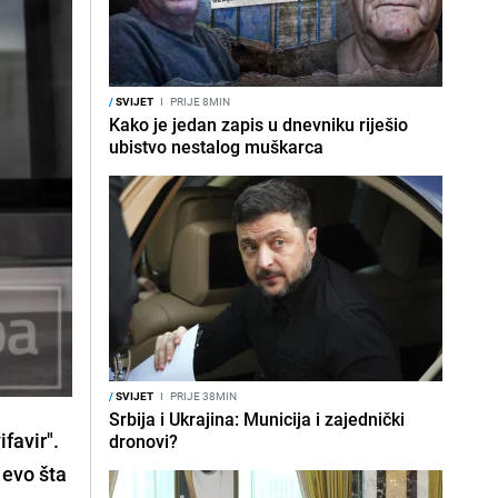
/
SVIJET
I
PRIJE 8MIN
Kako je jedan zapis u dnevniku riješio
ubistvo nestalog muškarca
/
SVIJET
I
PRIJE 38MIN
Srbija i Ukrajina: Municija i zajednički
ifavir"
.
dronovi?
 evo šta