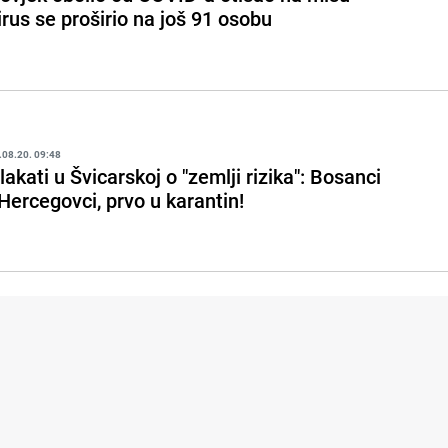
irus se proširio na još 91 osobu
.08.20. 09:48
lakati u Švicarskoj o "zemlji rizika": Bosanci
 Hercegovci, prvo u karantin!