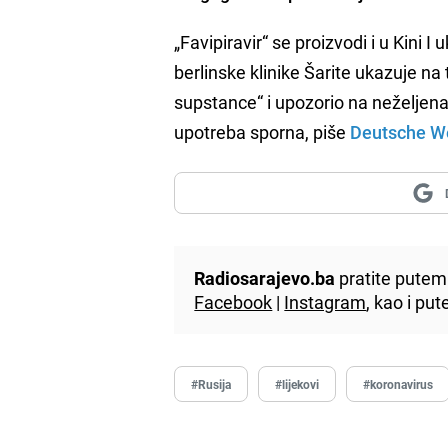
„Favipiravir“ se proizvodi i u Kini I
berlinske klinike Šarite ukazuje n
supstance“ i upozorio na neželjen
upotreba sporna, piše
Deutsche We
Radiosarajevo.ba
pratite putem 
Facebook
|
Instagram
, kao i p
#Rusija
#lijekovi
#koronavirus