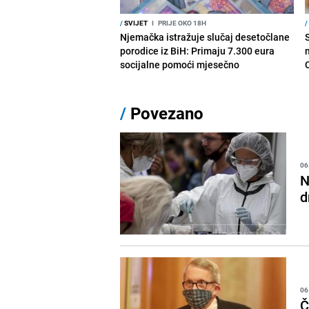
/
SVIJET
I
PRIJE OKO 18H
/
Njemačka istražuje slučaj desetočlane
porodice iz BiH: Primaju 7.300 eura
socijalne pomoći mjesečno
/
Povezano
06
N
d
06
Č