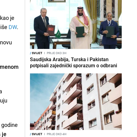
ekao je
piše
DW
.
osnovu
/
SVIJET
I
PRIJE OKO 3H
Saudijska Arabija, Turska i Pakistan
potpisali zajednički sporazum o odbrani
d imenom
a
zuju
i godine
 je
/
SVIJET
I
PRIJE OKO 4H