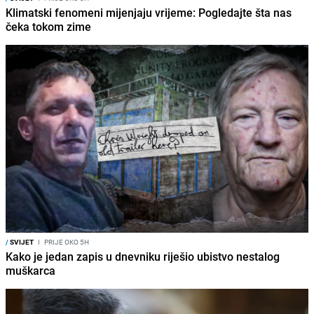
Klimatski fenomeni mijenjaju vrijeme: Pogledajte šta nas
čeka tokom zime
/
SVIJET
I
PRIJE OKO 5H
Kako je jedan zapis u dnevniku riješio ubistvo nestalog
muškarca