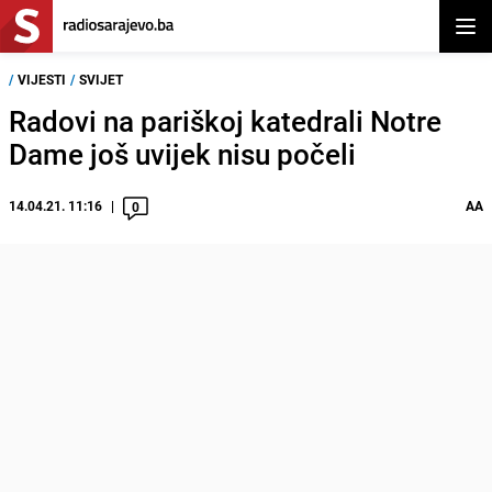
Otvor
/
VIJESTI
/
SVIJET
Radovi na pariškoj katedrali Notre
Dame još uvijek nisu počeli
14.04.21. 11:16
AA
0