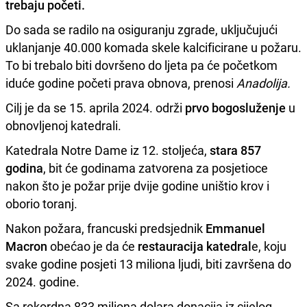
trebaju početi.
Do sada se radilo na osiguranju zgrade, uključujući
uklanjanje 40.000 komada skele kalcificirane u požaru.
To bi trebalo biti dovršeno do ljeta pa će početkom
iduće godine početi prava obnova, prenosi
Anadolija.
Cilj je da se 15. aprila 2024. održi
prvo bogosluženje
u
obnovljenoj katedrali.
Katedrala Notre Dame iz 12. stoljeća,
stara 857
godina
, bit će godinama zatvorena za posjetioce
nakon što je požar prije dvije godine uništio krov i
oborio toranj.
Nakon požara, francuski predsjednik
Emmanuel
Macron
obećao je da će
restauracija katedral
e, koju
svake godine posjeti 13 miliona ljudi, biti završena do
2024. godine.
Sa rekordna 833 miliona dolara donacija iz cijelog