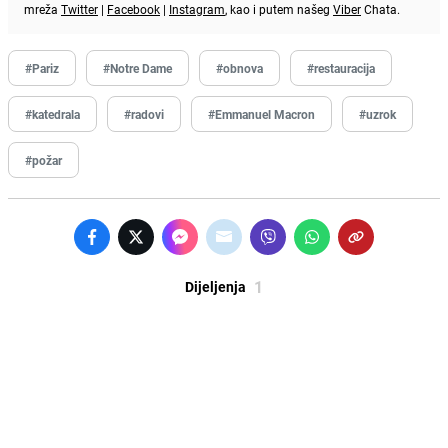
mreža
Twitter
|
Facebook
|
Instagram
, kao i putem našeg
Viber
Chata.
#Pariz
#Notre Dame
#obnova
#restauracija
#katedrala
#radovi
#Emmanuel Macron
#uzrok
#požar
1
Dijeljenja