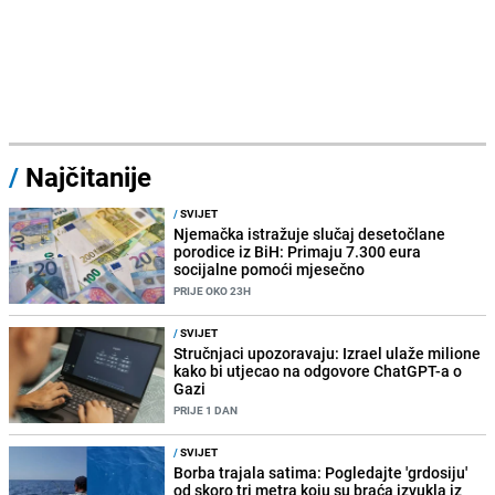
/
Najčitanije
/
SVIJET
Njemačka istražuje slučaj desetočlane
porodice iz BiH: Primaju 7.300 eura
socijalne pomoći mjesečno
PRIJE OKO 23H
/
SVIJET
Stručnjaci upozoravaju: Izrael ulaže milione
kako bi utjecao na odgovore ChatGPT-a o
Gazi
PRIJE 1 DAN
/
SVIJET
Borba trajala satima: Pogledajte 'grdosiju'
od skoro tri metra koju su braća izvukla iz