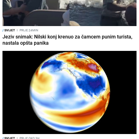
/
SVIJET
I
PRIJE 24MIN
Jeziv snimak: Nilski konj krenuo za čamcem punim turista,
nastala opšta panika
/
SVIJET
I
PRIJE OKO 3H