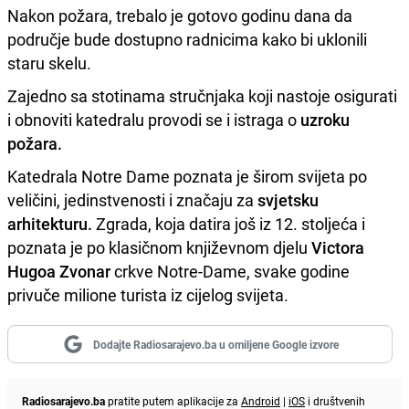
Nakon požara, trebalo je gotovo godinu dana da
područje bude dostupno radnicima kako bi uklonili
staru skelu.
Zajedno sa stotinama stručnjaka koji nastoje osigurati
i obnoviti katedralu provodi se i istraga o
uzroku
požara.
Katedrala Notre Dame poznata je širom svijeta po
veličini, jedinstvenosti i značaju za
svjetsku
arhitekturu.
Zgrada, koja datira još iz 12. stoljeća i
poznata je po klasičnom književnom djelu
Victora
Hugoa Zvonar
crkve Notre-Dame, svake godine
privuče milione turista iz cijelog svijeta.
Dodajte Radiosarajevo.ba u omiljene Google izvore
Radiosarajevo.ba
pratite putem aplikacije za
Android
|
iOS
i društvenih