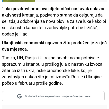
"Iako
pozdravljamo ovaj djelomični nastavak dolazne
aktivnosti
kretanja, pozivamo strane da osiguraju da
se izdaju odobrenja za nova plovila za sve luke kako bi
se iskoristio kapacitet i zadovoljile potrebe tržišta",
dodao je Haq.
Ukrajinski crnomorski ugovor o žitu produžen je za još
dva mjeseca.
Turska, UN, Rusija i Ukrajina prvobitno su potpisale
sporazum u Istanbulu prošlog jula o nastavku izvoza
žitarica iz tri ukrajinske crnomorske luke, koji je
zaustavljen nakon što je rat između Rusije i Ukrajine
počeo u februaru prošle godine.
Dodajte Radiosarajevo.ba u omiljene Google izvore