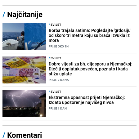
/
Najčitanije
/
SVIJET
Borba trajala satima: Pogledajte 'grdosiju'
od skoro tri metra koju su braća izvukla iz
mora
PRIJE OKO 9H
/
SVIJET
Dobre vijesti za bh. dijasporu u Njemačkoj:
Dječiji doplatak povećan, poznato i kada
stižu uplate
PRIJE 2 DANA
/
SVIJET
Ekstremna opasnost prijeti Njemačkoj:
Izdato upozorenje najvišeg nivoa
PRIJE 1 DAN
/
Komentari