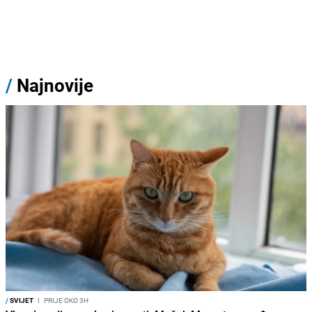
/
Najnovije
/
SVIJET
I
PRIJE OKO 3H