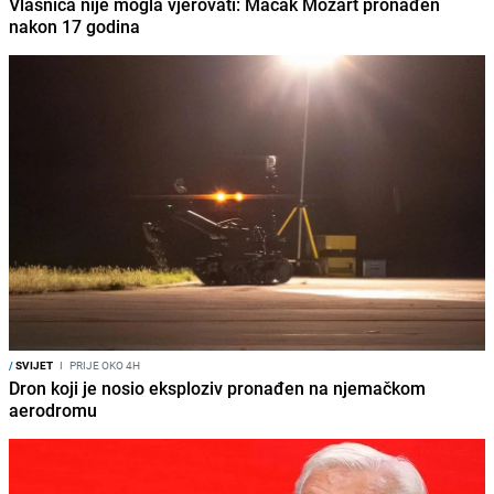
Vlasnica nije mogla vjerovati: Mačak Mozart pronađen
nakon 17 godina
/
SVIJET
I
PRIJE OKO 4H
Dron koji je nosio eksploziv pronađen na njemačkom
aerodromu