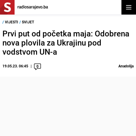
Otvor
/
VIJESTI
/
SVIJET
Prvi put od početka maja: Odobrena
nova plovila za Ukrajinu pod
vodstvom UN-a
19.05.23. 06:45
Anadolija
0