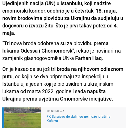
Ujedinjenih nacija (UN) u Istanbulu, koji nadzire
crnomorski koridor, odobrio je u četvrtak, 18. maja,
novim brodovima plovidbu za Ukrajinu da sudjeluju u
dogovoru o izvozu žitu, što je prvi takav potez od 4.
maja.
"Tri nova broda odobrena su za plovidbu
prema
lukama Odessa i Chornomorsk
", rekao je novinarima
zamjenik glasnogovornika UN-a
Farhan Haq
.
On je kazao da su još
tri broda na njihovom odlaznom
putu
, od kojih se dva pripremaju za inspekciju u
Istanbulu, a jedan koji je bio usidren u ukrajinskim
lukama od marta 2022. godine i sada
napušta
Ukrajinu prema uvjetima Crnomorske inicijative
.
TRENDING
FK Sarajevo do daljnjeg ne može igrati na
Koševu