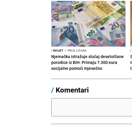
/
SVIJET
I
PRIJE 2 DANA
/
Njemačka istražuje slučaj desetočlane
porodice iz BiH: Primaju 7.300 eura
socijalne pomoći mjesečno
/
Komentari