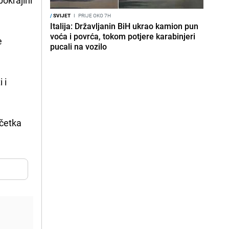
/
SVIJET
I
PRIJE OKO 7H
Italija: Državljanin BiH ukrao kamion pun
voća i povrća, tokom potjere karabinjeri
e
pucali na vozilo
 i
očetka