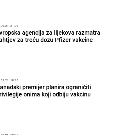
.09.21. 21:08
vropska agencija za lijekova razmatra
ahtjev za treću dozu Pfizer vakcine
.09.21. 18:35
anadski premijer planira ograničiti
rivilegije onima koji odbiju vakcinu
.09.21. 10:27