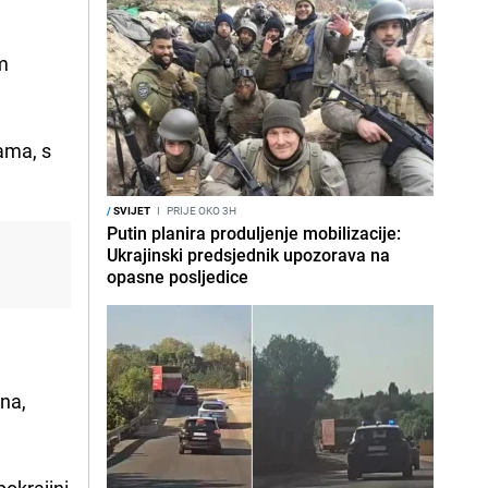
im
rama, s
/
SVIJET
I
PRIJE OKO 3H
Putin planira produljenje mobilizacije:
Ukrajinski predsjednik upozorava na
opasne posljedice
ana,
pokrajini