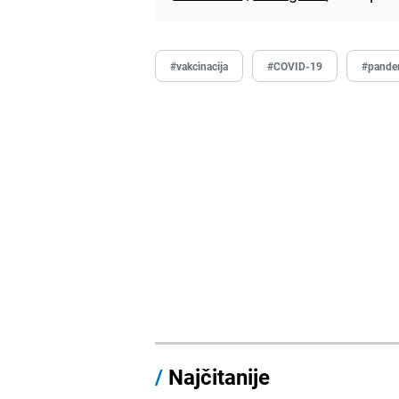
#vakcinacija
#COVID-19
#pande
/
Najčitanije