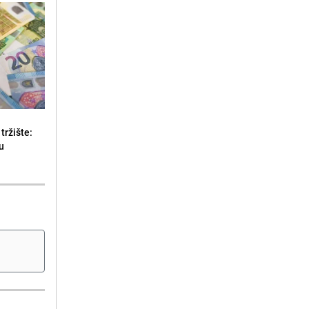
tržište:
u