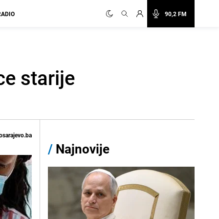
RADIO
90,2 FM
e starije
osarajevo.ba
/
Najnovije