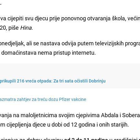
.
va cijepiti svu djecu prije ponovnog otvaranja škola, već
20, piše
Hina
.
onedjeljak, ali se nastava odvija putem televizijskih prog
h domaćinstava nema pristup internetu.
prikupili 216 vreća otpada: Za tri sata očistili Dobrinju
razmatra zahtjev za treću dozu Pfizer vakcine
tivanja na maloljetnicima svojim cjepivima Abdala i Sober
cijepljenja djece u dobi od 12 godina i onih starijih.
a cjepiva za dobnu skupinu
od 2 do 11 godina
u središnjoj 