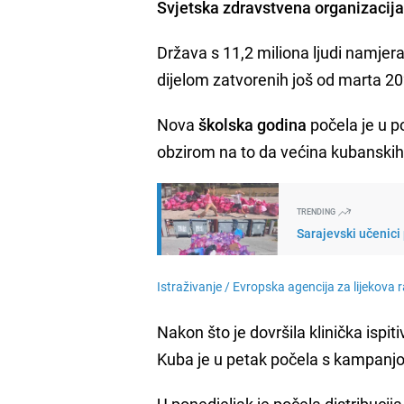
Svjetska zdravstvena organizacija
Država s 11,2 miliona ljudi namjera
dijelom zatvorenih još od marta 20
Nova
školska godina
počela je u p
obzirom na to da većina kubanski
TRENDING
Sarajevski učenici 
Istraživanje /
Evropska agencija za lijekova 
Nakon što je dovršila klinička ispi
Kuba je u petak počela s kampanjom 
U ponedjeljak je počela distribucij