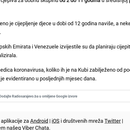
eno je cijepljenje djece u dobi od 12 godina naviše, a nek
.
kih Emirata i Venezuele izvijestile su da planiraju cijepiti
izirala.
edica koronavirusa, koliko ih je na Kubi zabilježeno od p
 je evidentirano u posljednjih mjesec dana.
Dodajte Radiosarajevo.ba u omiljene Google izvore
aplikacije za
Android
|
iOS
i društvenih mreža
Twitter
|
utem našeg
Viber
Chata.