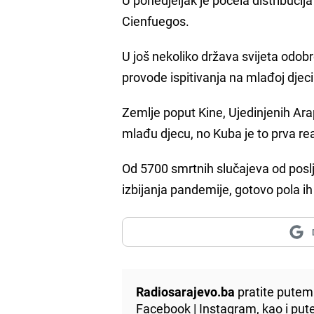
Cienfuegos.
U još nekoliko država svijeta odobr
provode ispitivanja na mlađoj djeci
Zemlje poput Kine, Ujedinjenih Araps
mlađu djecu, no Kuba je to prva real
Od 5700 smrtnih slučajeva od poslj
izbijanja pandemije, gotovo pola ih
Radiosarajevo.ba
pratite putem 
Facebook
|
Instagram
, kao i p