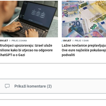
SVIJET
I
PRIJE 2 DANA
/
SVIJET
I
PRIJE 1 DAN
Stručnjaci upozoravaju: Izrael ulaže
Lažne novčanice preplavljuju 
milione kako bi utjecao na odgovore
Ove eure najčešće pokušavaj
ChatGPT-a o Gazi
podvaliti
Prikaži komentare
(
2
)