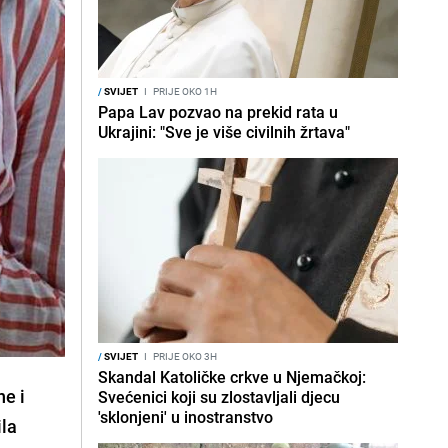
/
SVIJET
I
PRIJE OKO 1H
Papa Lav pozvao na prekid rata u
Ukrajini: "Sve je više civilnih žrtava"
/
SVIJET
I
PRIJE OKO 3H
Skandal Katoličke crkve u Njemačkoj:
ne i
Svećenici koji su zlostavljali djecu
'sklonjeni' u inostranstvo
ila