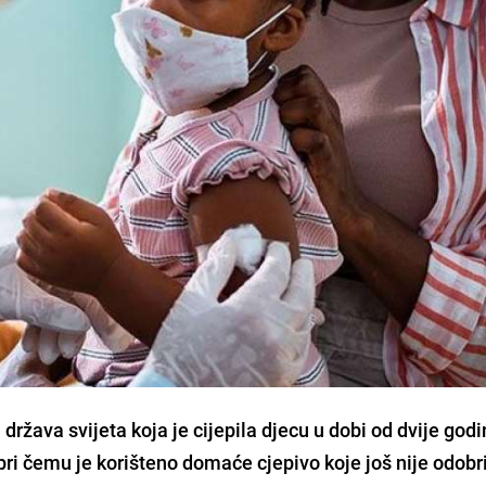
a država
svijeta koja je cijepila djecu u dobi od dvije godi
pri čemu je korišteno domaće cjepivo koje još nije odobr