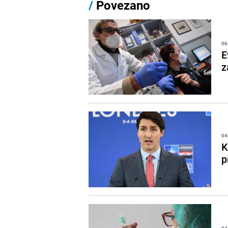
/
Povezano
06
E
z
04
K
p
04