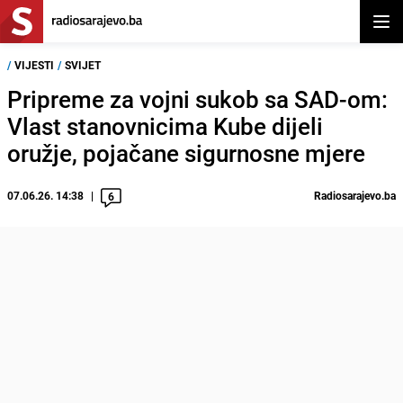
Otvor
/
VIJESTI
/
SVIJET
Pripreme za vojni sukob sa SAD-om:
Vlast stanovnicima Kube dijeli
oružje, pojačane sigurnosne mjere
07.06.26. 14:38
Radiosarajevo.ba
6