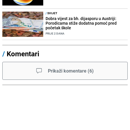
/
SVIJET
Dobra vijest za bh. dijasporu u Austriji:
Porodicama stiže dodatna pomoć pred
početak škole
PRIJE 2 DANA
/
Komentari
Prikaži komentare
(
6
)