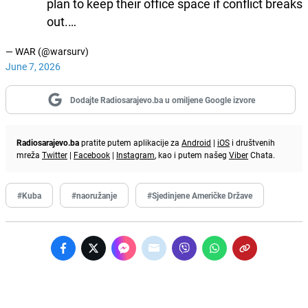
plan to keep their office space if conflict breaks
out.…
— WAR (@warsurv)
June 7, 2026
Dodajte Radiosarajevo.ba u omiljene Google izvore
Radiosarajevo.ba
pratite putem aplikacije za
Android
|
iOS
i društvenih
mreža
Twitter
|
Facebook
|
Instagram
, kao i putem našeg
Viber
Chata.
#Kuba
#naoružanje
#Sjedinjene Američke Države