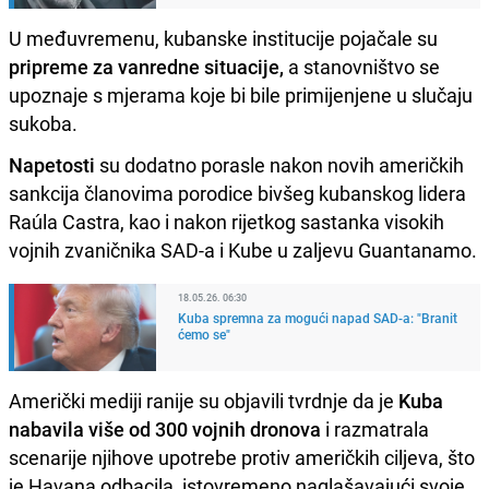
U međuvremenu, kubanske institucije pojačale su
pripreme za vanredne situacije,
a stanovništvo se
upoznaje s mjerama koje bi bile primijenjene u slučaju
sukoba.
Napetosti
su dodatno porasle nakon novih američkih
sankcija članovima porodice bivšeg kubanskog lidera
Raúla Castra, kao i nakon rijetkog sastanka visokih
vojnih zvaničnika SAD-a i Kube u zaljevu Guantanamo.
18.05.26. 06:30
Kuba spremna za mogući napad SAD-a: "Branit
ćemo se"
Američki mediji ranije su objavili tvrdnje da je
Kuba
nabavila više od 300 vojnih dronova
i razmatrala
scenarije njihove upotrebe protiv američkih ciljeva, što
je Havana odbacila, istovremeno naglašavajući svoje