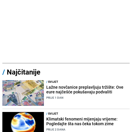
/
Najčitanije
/
SVIJET
Lažne novčanice preplavljuju tržište: Ove
eure najčešće pokušavaju podvaliti
PRIJE 1 DAN
/
SVIJET
Klimatski fenomeni mijenjaju vrijeme:
Pogledajte šta nas čeka tokom zime
PRIJE 2 DANA