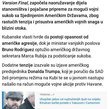
Version Final
, započela naoružavanje dijela
stanovništva i pojačane pripreme za mogući vojni
sukob sa Sjedinjenim Američkim Državama, zbog
rastućih tenzija i prisustva američkih vojnih snaga u
blizini otoka.
Kubanske vlasti tvrde da
postoji opasnost od
američke agresije
, dok je ministar vanjskih poslova
Bruno Rodríguez
optužio američkog državnog
sekretara Marca Rubija za podsticanje sukoba.
Dodatne
tenzije
izazvale su izjave američkog
predsjednika
Donalda Trumpa
, koji je poručio da SAD
želi promjenu režima na Kubi te se u javnom nastupu
našalio na račun moguće vojne akcije protiv Havane.
TRENDING
Uhapšen jedan od najtraženijih ljudi na svijetu:
Kinahan kartel porede s Yakuzom i Camorrom