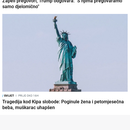
Zapeli pregovori, Trump odgovara: "S njima pregovaramo
samo djelomično"
/
SVIJET
I
PRIJE OKO 16H
Tragedija kod Kipa slobode: Poginule žena i petomjesečna
beba, muškarac uhapšen