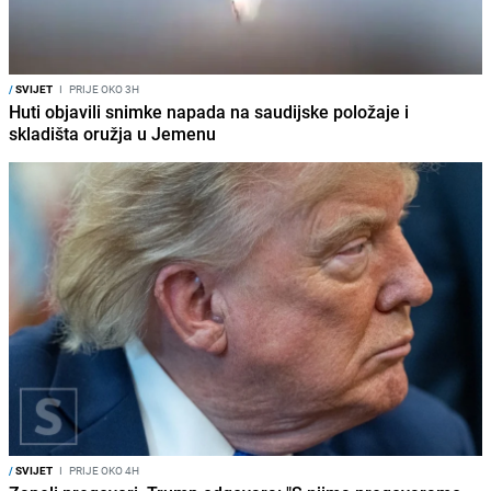
/
SVIJET
I
PRIJE OKO 3H
Huti objavili snimke napada na saudijske položaje i
skladišta oružja u Jemenu
/
SVIJET
I
PRIJE OKO 4H