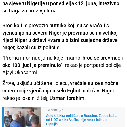
na sjeveru Nigerije u ponedjeljak 12. juna, intezivno
se traga za preživjelima.
Brod koji je prevozio putnike koji su se vraćali s
vjenčanja na severu Nigerije prevrnuo se na velikoj
rijeci Niger u državi Kvara u blizini susjedne države
Niger, kazali su iz policije.
"Prema informacijama koje imamo,
brod se prevrnuo i
oko 100 ljudi je preminulo
", rekao je portparol policije
Ajayi Okasanmi.
Žrtve, uključujući žene i djecu,
vraćale su se s noćne
ceremonije vjenčanja u selu Egboti u državi Niger
,
rekao je lokalni žitelj,
Usman Ibrahim
.
TRENDING
Agić kritizira političare u Bugojnu: Zbog straha
od HDZ-a niko Vučiću nije rekao istinu o
Čipuljiću