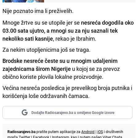
Nije poznato ima li preživelih.
Mnoge žrtve su se utopile jer se
nesreća dogodila oko
03.00 sata ujutro, a mnogi su za nju saznali tek
nekoliko sati kasnije
, rekao je Ibrahim.
Za nekim utopljenicima još se traga.
Brodske nesreće česte su u mnogim udaljenim
zajednicama širom Nigerije
u kojoj se za prevoz
obično koriste plovila lokalne proizvodnje.
Većina nesreća posledica je prevelikog broja putnika i
korišćenja loše održavanih čamaca.
Dodajte Radiosarajevo.ba u omiljene Google izvore
Radiosarajevo.ba
pratite putem aplikacije za
Android
|
iOS
i društvenih
mreža
Twitter
|
Facebook
|
Instagram
, kao i putem našeg
Viber
Chata.