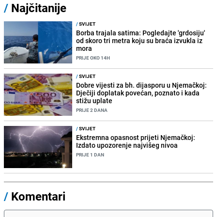
/
Najčitanije
/
SVIJET
Borba trajala satima: Pogledajte 'grdosiju'
od skoro tri metra koju su braća izvukla iz
mora
PRIJE OKO 14H
/
SVIJET
Dobre vijesti za bh. dijasporu u Njemačkoj:
Dječiji doplatak povećan, poznato i kada
stižu uplate
PRIJE 2 DANA
/
SVIJET
Ekstremna opasnost prijeti Njemačkoj:
Izdato upozorenje najvišeg nivoa
PRIJE 1 DAN
/
Komentari