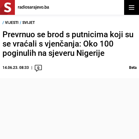
Otvor
/
VIJESTI
/
SVIJET
Prevrnuo se brod s putnicima koji su
se vraćali s vjenčanja: Oko 100
poginulih na sjeveru Nigerije
14.06.23. 08:33
Beta
0