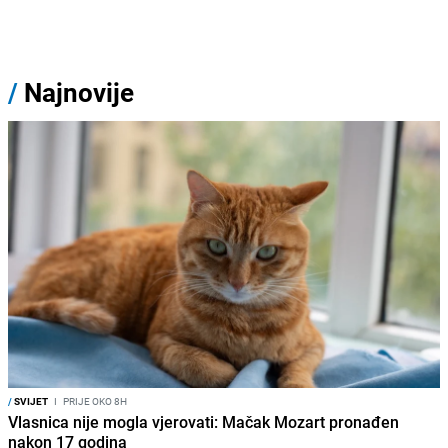
/
Najnovije
/
SVIJET
I
PRIJE OKO 8H
Vlasnica nije mogla vjerovati: Mačak Mozart pronađen
nakon 17 godina