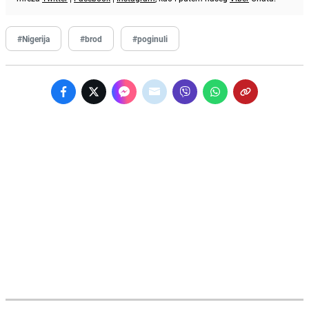
#Nigerija
#brod
#poginuli