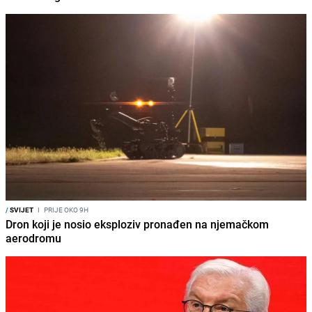
/
SVIJET
I
PRIJE OKO 9H
Dron koji je nosio eksploziv pronađen na njemačkom
aerodromu