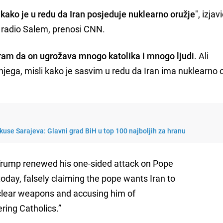
kako je u redu da Iran posjeduje nuklearno oružje
", izjav
i radio Salem, prenosi CNN.
am da on ugrožava mnogo katolika i mnogo ljudi
. Ali
jega, misli kako je sasvim u redu da Iran ima nuklearno o
kuse Sarajeva: Glavni grad BiH u top 100 najboljih za hranu
rump renewed his one-sided attack on Pope
today, falsely claiming the pope wants Iran to
lear weapons and accusing him of
ring Catholics.”