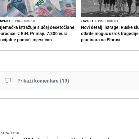
SVIJET
I
PRIJE OKO 1H
/
SVIJET
I
PRIJE OKO 8H
Njemačka istražuje slučaj desetočlane
Novi detalji istrage: Ruske s
porodice iz BiH: Primaju 7.300 eura
otkrile moguć uzrok tragedije
socijalne pomoći mjesečno
planinara na Elbrusu
Prikaži komentare
(
13
)
.04.26. 22:10