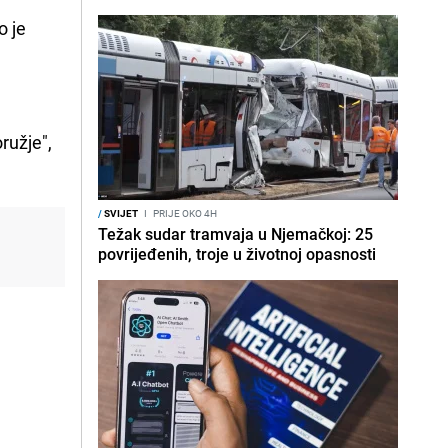
io je
ružje",
/
SVIJET
I
PRIJE OKO 4H
Težak sudar tramvaja u Njemačkoj: 25
povrijeđenih, troje u životnoj opasnosti