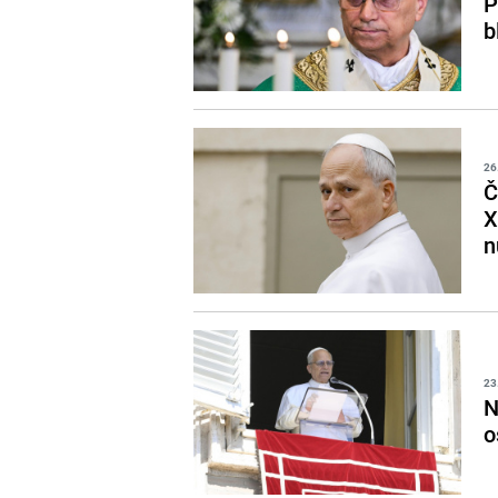
P
b
26
Č
X
n
23
N
o