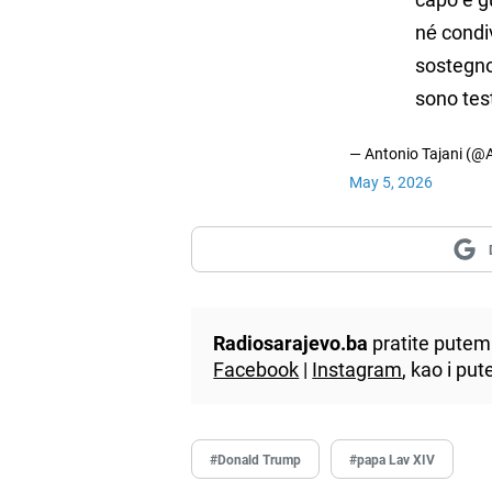
né condiv
sostegno
sono tes
— Antonio Tajani (@A
May 5, 2026
Radiosarajevo.ba
pratite putem 
Facebook
|
Instagram
, kao i p
#Donald Trump
#papa Lav XIV