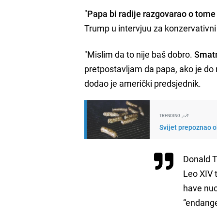
"
Papa bi radije razgovarao o tome 
Trump u intervjuu za konzervativn
"Mislim da to nije baš dobro.
Smatr
pretpostavljam da papa, ako je do n
dodao je američki predsjednik.
TRENDING
Svijet prepoznao o
Donald T
Leo XIV 
have nuc
“endange