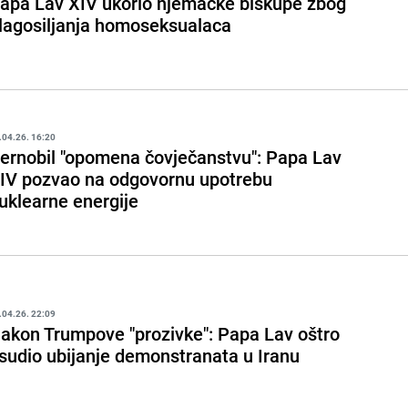
apa Lav XIV ukorio njemačke biskupe zbog
lagosiljanja homoseksualaca
.04.26. 16:20
ernobil "opomena čovječanstvu": Papa Lav
IV pozvao na odgovornu upotrebu
uklearne energije
.04.26. 22:09
akon Trumpove "prozivke": Papa Lav oštro
sudio ubijanje demonstranata u Iranu