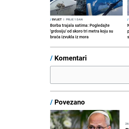
/
SVIJET
I
PRIJE 1 DAN
/
Borba trajala satima: Pogledajte
'grdosiju' od skoro tri metra koju su
braća izvukla iz mora
/
Komentari
/
Povezano
26