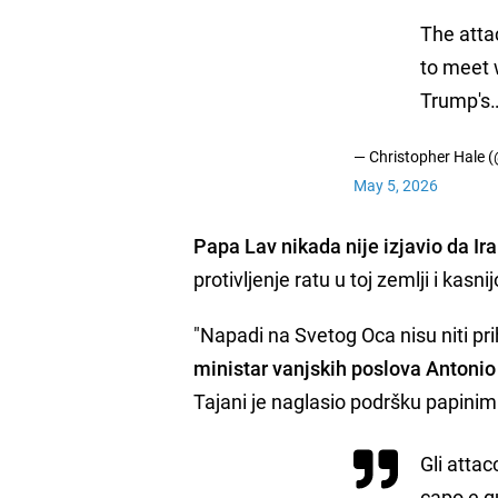
The atta
to meet 
Trump's
— Christopher Hale 
May 5, 2026
Papa Lav nikada nije izjavio da Ir
protivljenje ratu u toj zemlji i kasn
"Napadi na Svetog Oca nisu niti prihv
ministar vanjskih poslova Antonio
Tajani je naglasio podršku papinim 
Gli attac
capo e gu