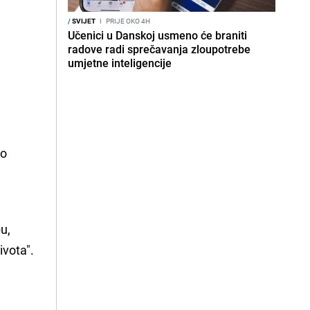
/
SVIJET
I
PRIJE OKO 4H
Učenici u Danskoj usmeno će braniti
radove radi sprečavanja zloupotrebe
umjetne inteligencije
ao
.
u,
ivota".