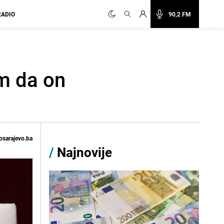
RADIO
90,2 FM
m da on
osarajevo.ba
/
Najnovije