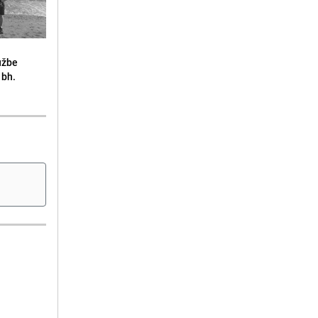
lužbe
 bh.