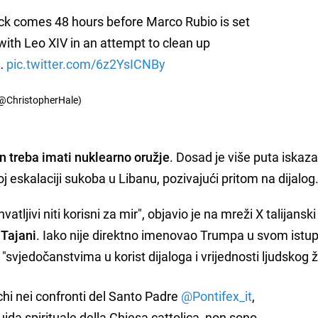
ck comes 48 hours before Marco Rubio is set
with Leo XIV in an attempt to clean up
…
pic.twitter.com/6z2YsICNBy
(@ChristopherHale)
an treba imati nuklearno oružje
. Dosad je više puta iskaz
ijoj eskalaciji sukoba u Libanu, pozivajući pritom na dijalog
atljivi niti korisni za mir", objavio je na mreži X talijanski
 Tajani
. Iako nije direktno imenovao Trumpa u svom istup
"svjedočanstvima u korist dijaloga i vrijednosti ljudskog ž
chi nei confronti del Santo Padre
@Pontifex_it
,
ida spirituale della Chiesa cattolica, non sono