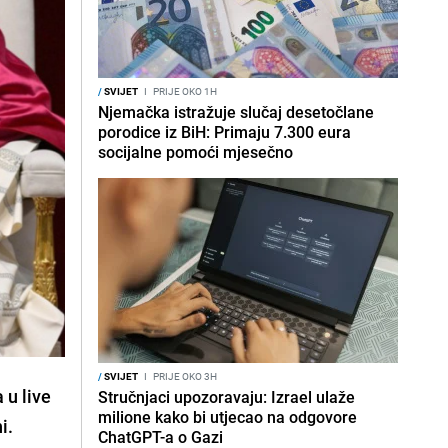
/
SVIJET
I
PRIJE OKO 1H
Njemačka istražuje slučaj desetočlane
porodice iz BiH: Primaju 7.300 eura
socijalne pomoći mjesečno
/
SVIJET
I
PRIJE OKO 3H
 u live
Stručnjaci upozoravaju: Izrael ulaže
milione kako bi utjecao na odgovore
i.
ChatGPT-a o Gazi