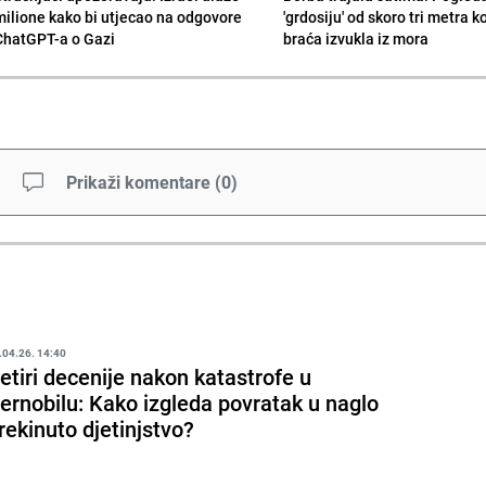
milione kako bi utjecao na odgovore
'grdosiju' od skoro tri metra k
ChatGPT-a o Gazi
braća izvukla iz mora
Prikaži komentare
(
0
)
.04.26. 14:40
etiri decenije nakon katastrofe u
ernobilu: Kako izgleda povratak u naglo
rekinuto djetinjstvo?