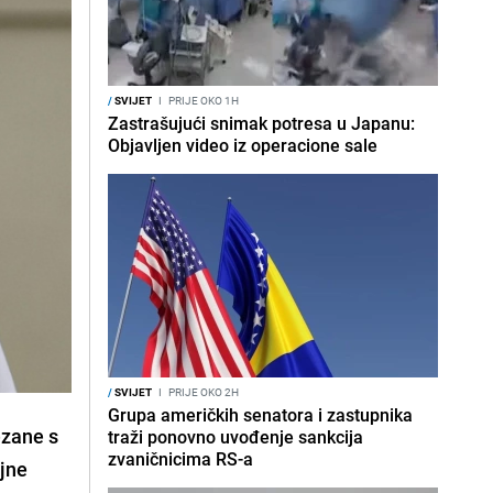
/
SVIJET
I
PRIJE OKO 1H
Zastrašujući snimak potresa u Japanu:
Objavljen video iz operacione sale
/
SVIJET
I
PRIJE OKO 2H
Grupa američkih senatora i zastupnika
ezane s
traži ponovno uvođenje sankcija
zvaničnicima RS-a
ljne