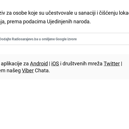
aziv za osobe koje su učestvovale u sanaciji i čišćenju lokac
nja, prema podacima Ujedinjenih naroda.
Dodajte Radiosarajevo.ba u omiljene Google izvore
aplikacije za
Android
|
iOS
i društvenih mreža
Twitter
|
utem našeg
Viber
Chata.