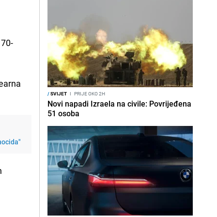
 70-
learna
/
SVIJET
I
PRIJE OKO 2H
Novi napadi Izraela na civile: Povrijeđena
51 osoba
nocida"
h