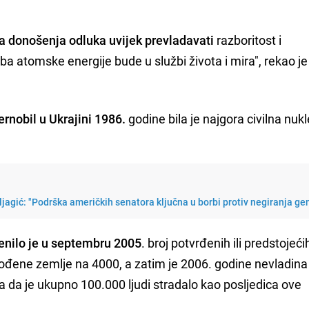
 donošenja odluka uvijek prevladavati
razboritost i
a atomske energije bude u službi života i mira", rekao je
ernobil u Ukrajini 1986.
godine bila je najgora civilna nuk
ljagić: "Podrška američkih senatora ključna u borbi protiv negiranja ge
enilo je u septembru 2005
. broj potvrđenih ili predstojeći
gođene zemlje na 4000, a zatim je 2006. godine nevladina
a da je ukupno 100.000 ljudi stradalo kao posljedica ove