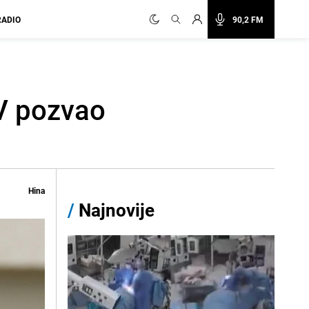
RADIO
90,2 FM
V pozvao
Hina
/
Najnovije