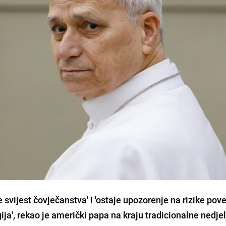
je svijest čovječanstva' i 'ostaje upozorenje na rizike pov
ja', rekao je američki papa na kraju tradicionalne nedje