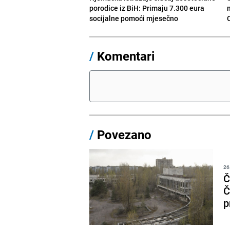
porodice iz BiH: Primaju 7.300 eura
socijalne pomoći mjesečno
/
Komentari
/
Povezano
26
Č
Č
p