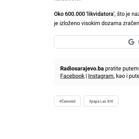
Oko 600.000 'likvidatora'
, što je n
je izloženo visokim dozama zrače
Radiosarajevo.ba
pratite putem 
Facebook
|
Instagram
, kao i p
#Černobil
#papa Lav XIV