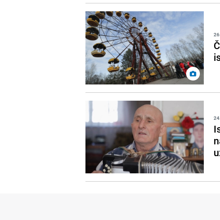
26
Č
i
24
I
n
u