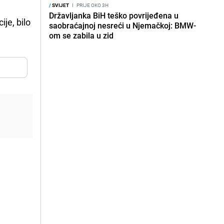
/
SVIJET
I
PRIJE OKO 3H
Državljanka BiH teško povrijeđena u
ije, bilo
saobraćajnoj nesreći u Njemačkoj: BMW-
om se zabila u zid