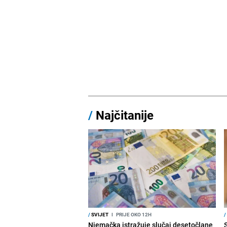
/
Najčitanije
/
SVIJET
I
PRIJE OKO 12H
/
Njemačka istražuje slučaj desetočlane