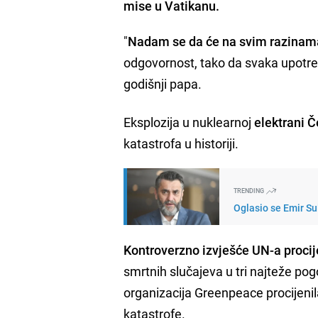
mise u Vatikanu.
"
Nadam se da će na svim razinama
odgovornost, tako da svaka upotreb
godišnji papa.
Eksplozija u nuklearnoj
elektrani Č
katastrofa u historiji.
TRENDING
Oglasio se Emir Su
Kontroverzno izvješće UN-a procij
smrtnih slučajeva u tri najteže po
organizacija Greenpeace procijenil
katastrofe.