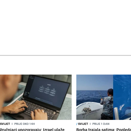
SVIJET
I
PRIJE OKO 14H
/
SVIJET
I
PRIJE 1 DAN
Stručnjaci upozoravaju: Izrael ulaže
Borba trajala satima: Pogled