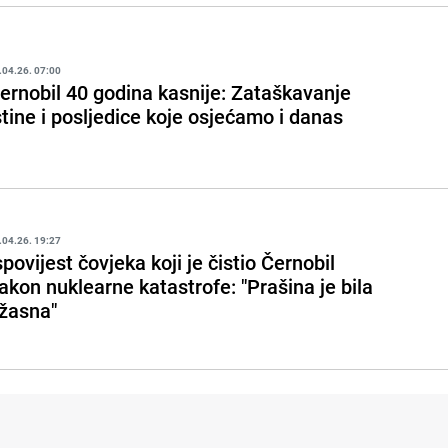
.04.26. 07:00
ernobil 40 godina kasnije: Zataškavanje
stine i posljedice koje osjećamo i danas
.04.26. 19:27
spovijest čovjeka koji je čistio Černobil
akon nuklearne katastrofe: "Prašina je bila
žasna"