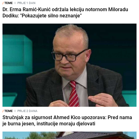
/
TEME
I
PRIJE 1 DAN
Dr. Erma Ramić-Kunić održala lekciju notornom Miloradu
Dodiku: "Pokazujete silno neznanje"
/
TEME
I
PRIJE 2 DANA
Stručnjak za sigurnost Ahmed Kico upozorava: Pred nama
je burna jesen, institucije moraju djelovati