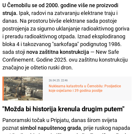
U Černobilu se od 2000. godine više ne proizvodi
struja.
Ipak, radovi na zatvaranju elektrane traju i
danas. Na prostoru bivše elektrane sada postoje
postrojenja za sigurno uklanjanje radioaktivnog goriva
i preradu radioaktivnog otpada. Iznad eksplodiranog
bloka 4 i takozvanog "sarkofaga" podignutog 1986.
sada stoji
nova zaštitna konstrukcija
— New Safe
Confinement. Godine 2025. ovu zaštitnu konstrukciju
značajno je oštetio ruski dron.
26.04.25. 22:46
Nuklearna katastrofa u Černobilu: Posljedice
koje osjećamo i 39 godina poslije
"Možda bi historija krenula drugim putem"
Panoramski točak u Pripjatu, danas širom svijeta
poznat
simbol napuštenog grada
, prije ruskog napada