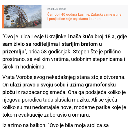
26.04.26. 07:00
Černobil 40 godina kasnije: Zataškavanje istine
i posljedice koje osjećamo i danas
"Ovo je ulica Lesje Ukrajinke i
naša kuća broj 18 a, gdje
sam živio sa roditeljima i starijim bratom u
prizemlju
", priča 58-godišnjak. Stepenište je prilično
prostrano, sa velikim vratima, udobnim stepenicama i
širokim hodnicima.
Vrata Vorobejevog nekadašnjeg stana stoje otvorena.
On
ulazi pravo u svoju sobu i uzima gramofonsku
ploču
iz razbacanog smeća. Ona ga podsjeća koliko je
njegova porodica tada slušala muziku. Ali se sjeća i
koliko su mu nedostajale nove, moderne patike koje je
tokom evakuacije zaboravio u ormaru.
Izlazimo na balkon. "Ovo je bila moja stolica sa