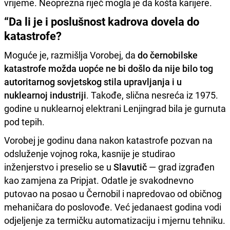
vrijeme. Neoprezna riječ mogla je da košta karijere.
“Da li je i poslušnost kadrova dovela do
katastrofe?
Moguće je, razmišlja Vorobej, da
do černobilske
katastrofe možda uopće ne bi došlo da nije bilo tog
autoritarnog sovjetskog stila upravljanja i u
nuklearnoj industriji
. Takođe, slična nesreća iz 1975.
godine u nuklearnoj elektrani Lenjingrad bila je gurnuta
pod tepih.
Vorobej je godinu dana nakon katastrofe pozvan na
odsluženje vojnog roka, kasnije je studirao
inženjerstvo i preselio se u
Slavutič
— grad izgrađen
kao zamjena za Pripjat. Odatle je svakodnevno
putovao na posao u Černobil i napredovao od običnog
mehaničara do poslovođe. Već jedanaest godina vodi
odjeljenje za termičku automatizaciju i mjernu tehniku.