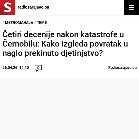
Otvor
/
METROMAHALA
/
TEME
Četiri decenije nakon katastrofe u
Černobilu: Kako izgleda povratak u
naglo prekinuto djetinjstvo?
26.04.26. 14:40
Radiosarajevo.ba
0