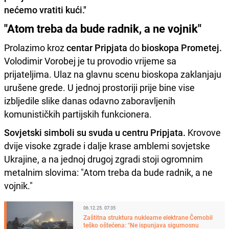
nećemo vratiti kući."
"Atom treba da bude radnik, a ne vojnik"
Prolazimo kroz
centar Pripjata
do
bioskopa Prometej.
Volodimir Vorobej je tu provodio vrijeme sa
prijateljima. Ulaz na glavnu scenu bioskopa zaklanjaju
urušene grede. U jednoj prostoriji prije bine vise
izbljedile slike danas odavno zaboravljenih
komunističkih partijskih funkcionera.
Sovjetski simboli su svuda u centru Pripjata.
Krovove
dvije visoke zgrade i dalje krase amblemi sovjetske
Ukrajine, a na jednoj drugoj zgradi stoji ogromnim
metalnim slovima: "Atom treba da bude radnik, a ne
vojnik."
06.12.25. 07:35
Zaštitna struktura nuklearne elektrane Černobil
teško oštećena: "Ne ispunjava sigurnosnu