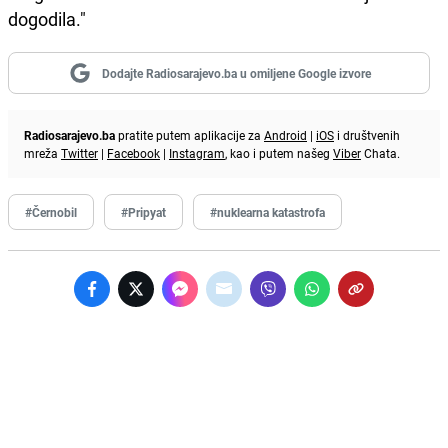
dogodila."
Dodajte Radiosarajevo.ba u omiljene Google izvore
Radiosarajevo.ba
pratite putem aplikacije za
Android
|
iOS
i društvenih
mreža
Twitter
|
Facebook
|
Instagram
, kao i putem našeg
Viber
Chata.
#Černobil
#Pripyat
#nuklearna katastrofa