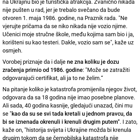
na Ukrajinu bio je turistička atrakcija. Zvanično nikada
nije pušten u rad, jer je trebalo svečano da bude
otvoren 1. maja 1986. godine, na Praznik rada. "Ne
vjerujte pričama da se niko nikada nije vozio njime.
Učenici moje stručne škole, među kojima sam bio i ja,
korišteni su kao testeri. Dakle, vozio sam se", kaže uz
osmjeh.
Vorobej priznaje da i dalje
ne zna koliku je dozu
zračenja primio od 1986. godine
: "Može se zatražiti
odgovarajući certifikat, ali ja to ne želim.“
Na pitanje koliko je katastrofa promijenila njegov život,
odgovara da sa 18 godina nije imao posebne planove.
Ali sada, 40 godina kasnije, gledajući unazad, čini mu
se "
kao da su se svi tada kretali u jednom pravcu, da
bi se iznenada okrenuli i krenuli drugim putem"
. I zato,
kaže on, "historija svijeta i Ukrajine možda bi krenula
drugim tokom da se černobilska katastrofa nije