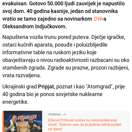
evakuisan. Gotovo 50.000 ljudi zauvijek je napustilo
svoj dom. 40 godina kasnije, jedan od stanovnika
vratio se tamo zajedno sa novinarkom
DW
-a
Oleksandrom Indjučkovom.
Napuštena vozila trunu pored puteva. Dječje igračke,
ostaci kućnih aparata, posuđe i poluizblijedile
informativne table na ruskom jeziku koje
obavještavaju o nivou radioaktivnosti razbacani su oko
stambenih zgrada. Zgrade su prazne, prozori razbijeni,
vrata razvaljena.
Ukrajinski grad
Pripjat,
poznat i kao "Atomgrad", prije
40 godina bio je ponos sovjetske nuklearne
energetike.
TRENDING
Dževad Poturak naišao na nerazumijevanje
vlasti: "Šokiran sam da je ljudima bitniji parket
od djece"