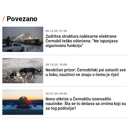
/
Povezano
06.12.25. 07:35
Zaštitna struktura nuklearne elektrane
Černobil teško oštećena: "Ne ispunjava
sigurnosnu funkciju"
28.10.25. 16:08
Neobičan prizor: Černobilski psi ostavili sve
u šoku, naučnici ne znaju o čemu je riječ
30.07.24. 09:09
Novo otkriće u Černobilu iznenadilo
naučnike: Šta se to dešava sa crvima koji su
sa tog područja?