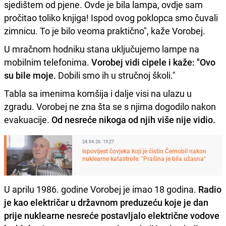
sjedištem od pjene. Ovde je bila lampa, ovdje sam
pročitao toliko knjiga! Ispod ovog poklopca smo čuvali
zimnicu. To je bilo veoma praktično", kaže Vorobej.
U mračnom hodniku stana uključujemo lampe na
mobilnim telefonima.
Vorobej vidi cipele i kaže: "Ovo
su bile moje.
Dobili smo ih u stručnoj školi."
Tabla sa imenima komšija i dalje visi na ulazu u
zgradu. Vorobej ne zna šta se s njima dogodilo nakon
evakuacije.
Od nesreće nikoga od njih više nije vidio.
24.04.26. 19:27
Ispovijest čovjeka koji je čistio Černobil nakon
nuklearne katastrofe: "Prašina je bila užasna"
U aprilu 1986. godine Vorobej je imao 18 godina.
Radio
je kao električar u državnom preduzeću koje je dan
prije nuklearne nesreće postavljalo električne vodove