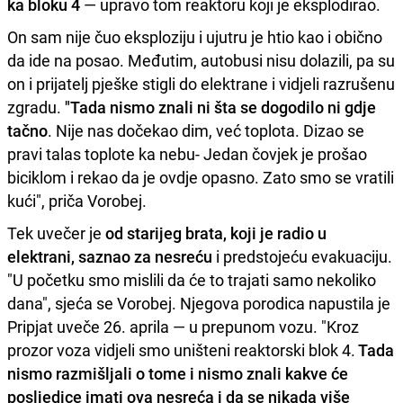
ka bloku 4
— upravo tom reaktoru koji je eksplodirao.
On sam nije čuo eksploziju i ujutru je htio kao i obično
da ide na posao. Međutim, autobusi nisu dolazili, pa su
on i prijatelj pješke stigli do elektrane i vidjeli razrušenu
zgradu.
"Tada nismo znali ni šta se dogodilo ni gdje
tačno
. Nije nas dočekao dim, već toplota. Dizao se
pravi talas toplote ka nebu- Jedan čovjek je prošao
biciklom i rekao da je ovdje opasno. Zato smo se vratili
kući", priča Vorobej.
Tek uvečer je
od starijeg brata, koji je radio u
elektrani, saznao za nesreću
i predstojeću evakuaciju.
"U početku smo mislili da će to trajati samo nekoliko
dana", sjeća se Vorobej. Njegova porodica napustila je
Pripjat uveče 26. aprila — u prepunom vozu. "Kroz
prozor voza vidjeli smo uništeni reaktorski blok 4.
Tada
nismo razmišljali o tome i nismo znali kakve će
posljedice imati ova nesreća i da se nikada više