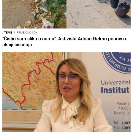
/
TEME
I
PRIJE OKO 10H
"Čistio sam sliku o nama": Aktivista Adnan Đelmo ponovo u
akciji čišćenja