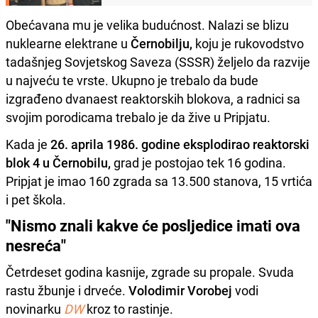
Obećavana mu je velika budućnost. Nalazi se blizu
nuklearne elektrane u
Černobilju,
koju je rukovodstvo
tadašnjeg Sovjetskog Saveza (SSSR) željelo da razvije
u najveću te vrste. Ukupno je trebalo da bude
izgrađeno dvanaest reaktorskih blokova, a radnici sa
svojim porodicama trebalo je da žive u Pripjatu.
Kada je
26. aprila 1986. godine eksplodirao reaktorski
blok 4 u Černobilu,
grad je postojao tek 16 godina.
Pripjat je imao 160 zgrada sa 13.500 stanova, 15 vrtića
i pet škola.
"Nismo znali kakve će posljedice imati ova
nesreća"
Četrdeset godina kasnije, zgrade su propale. Svuda
rastu žbunje i drveće.
Volodimir Vorobej
vodi
novinarku
DW
kroz to rastinje.