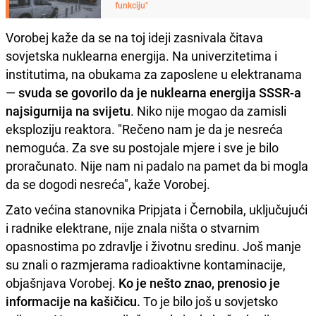
funkciju"
Vorobej kaže da se na toj ideji zasnivala čitava
sovjetska nuklearna energija. Na univerzitetima i
institutima, na obukama za zaposlene u elektranama
—
svuda se govorilo da je nuklearna energija SSSR-a
najsigurnija na svijetu
. Niko nije mogao da zamisli
eksploziju reaktora. "Rečeno nam je da je nesreća
nemoguća. Za sve su postojale mjere i sve je bilo
proračunato. Nije nam ni padalo na pamet da bi mogla
da se dogodi nesreća", kaže Vorobej.
Zato većina stanovnika Pripjata i Černobila, uključujući
i radnike elektrane, nije znala ništa o stvarnim
opasnostima po zdravlje i životnu sredinu. Još manje
su znali o razmjerama radioaktivne kontaminacije,
objašnjava Vorobej.
Ko je nešto znao, prenosio je
informacije na kašičicu.
To je bilo još u sovjetsko