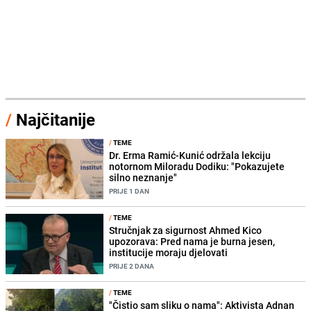
/
Najčitanije
/
TEME
Dr. Erma Ramić-Kunić održala lekciju
notornom Miloradu Dodiku: "Pokazujete
silno neznanje"
PRIJE 1 DAN
/
TEME
Stručnjak za sigurnost Ahmed Kico
upozorava: Pred nama je burna jesen,
institucije moraju djelovati
PRIJE 2 DANA
/
TEME
"Čistio sam sliku o nama": Aktivista Adnan