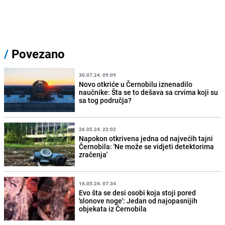
/
Povezano
30.07.24. 09:09
Novo otkriće u Černobilu iznenadilo
naučnike: Šta se to dešava sa crvima koji su
sa tog područja?
26.05.24. 22:02
Napokon otkrivena jedna od najvećih tajni
Černobila: 'Ne može se vidjeti detektorima
zračenja'
16.05.24. 07:34
Evo šta se desi osobi koja stoji pored
'slonove noge': Jedan od najopasnijih
objekata iz Černobila