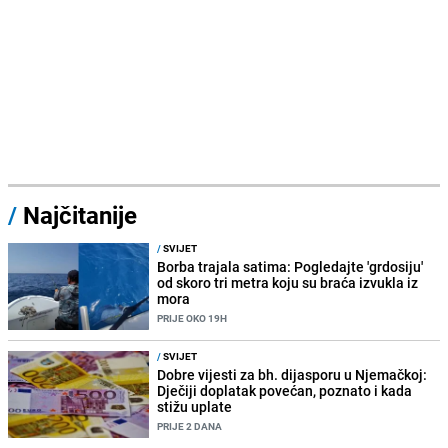
/
Najčitanije
/
SVIJET
Borba trajala satima: Pogledajte 'grdosiju'
od skoro tri metra koju su braća izvukla iz
mora
PRIJE OKO 19H
/
SVIJET
Dobre vijesti za bh. dijasporu u Njemačkoj:
Dječiji doplatak povećan, poznato i kada
stižu uplate
PRIJE 2 DANA