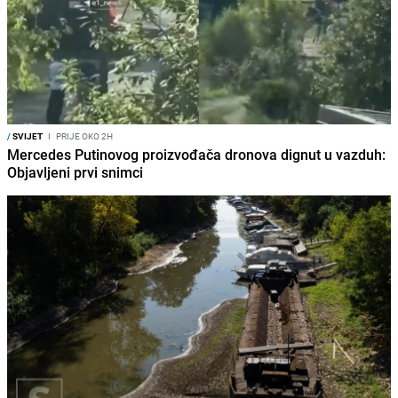
/
SVIJET
I
PRIJE OKO 2H
Mercedes Putinovog proizvođača dronova dignut u vazduh:
Objavljeni prvi snimci