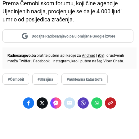
Prema Černobilskom forumu, koji čine agencije
Ujedinjenih nacija, procjenjuje se da je 4.000 ljudi
umrlo od posljedica zračenja.
Dodajte Radiosarajevo.ba u omiljene Google izvore
Radiosarajevo.ba
pratite putem aplikacije za
Android
|
iOS
i društvenih
mreža
Twitter
|
Facebook
|
Instagram
, kao i putem našeg
Viber
Chata.
#Černobil
#Ukrajina
#nuklearna katastrofa