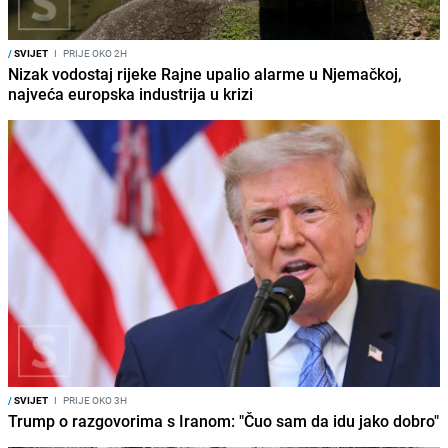
/
SVIJET
I
PRIJE OKO 2H
Nizak vodostaj rijeke Rajne upalio alarme u Njemačkoj,
najveća europska industrija u krizi
/
SVIJET
I
PRIJE OKO 3H
Trump o razgovorima s Iranom: "Čuo sam da idu jako dobro"