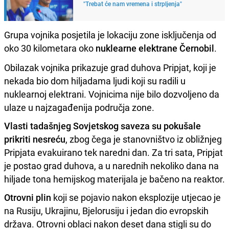
"Trebat će nam vremena i strpljenja"
Grupa vojnika posjetila je lokaciju zone isključenja od
oko 30 kilometara oko
nuklearne elektrane Černobil
.
Obilazak vojnika prikazuje grad duhova Pripjat, koji je
nekada bio dom hiljadama ljudi koji su radili u
nuklearnoj elektrani. Vojnicima nije bilo dozvoljeno da
ulaze u najzagađenija područja zone.
Vlasti tadašnjeg Sovjetskog saveza su pokušale
prikriti nesreću
, zbog čega je stanovništvo iz obližnjeg
Pripjata evakuirano tek naredni dan. Za tri sata, Pripjat
je postao grad duhova, a u narednih nekoliko dana na
hiljade tona hemijskog materijala je bačeno na reaktor.
Otrovni plin
koji se pojavio nakon eksplozije utjecao je
na Rusiju, Ukrajinu, Bjelorusiju i jedan dio evropskih
država. Otrovni oblaci nakon deset dana stigli su do