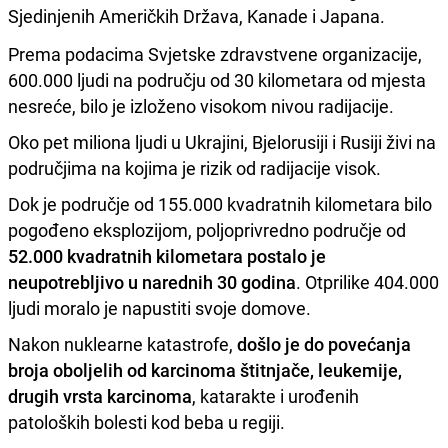
Sjedinjenih Američkih Država, Kanade i Japana.
Prema podacima Svjetske zdravstvene organizacije,
600.000 ljudi na području od 30 kilometara od mjesta
nesreće, bilo je izloženo visokom nivou radijacije.
Oko pet miliona ljudi u Ukrajini, Bjelorusiji i Rusiji živi na
područjima na kojima je rizik od radijacije visok.
Dok je područje od 155.000 kvadratnih kilometara bilo
pogođeno eksplozijom, poljoprivredno područje od
52.000 kvadratnih kilometara postalo je
neupotrebljivo u narednih 30 godina
. Otprilike 404.000
ljudi moralo je napustiti svoje domove.
Nakon nuklearne katastrofe,
došlo je do povećanja
broja oboljelih od karcinoma štitnjače, leukemije,
drugih vrsta karcinoma
, katarakte i urođenih
patoloških bolesti kod beba u regiji.