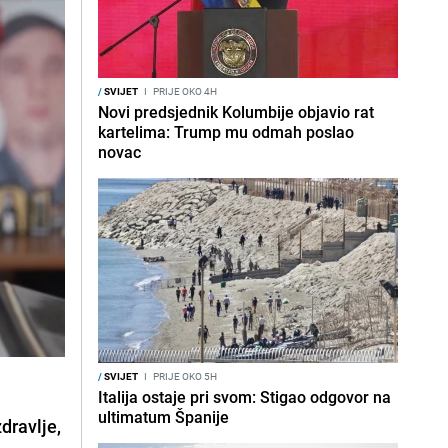
/
SVIJET
I
PRIJE OKO 4H
Novi predsjednik Kolumbije objavio rat
kartelima: Trump mu odmah poslao
novac
/
SVIJET
I
PRIJE OKO 5H
Italija ostaje pri svom: Stigao odgovor na
ultimatum Španije
dravlje,