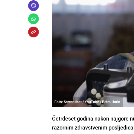
Foto: Screenshot / YouTube / Petro Hurin
Četrdeset godina nakon najgore nuk
razornim zdravstvenim posljedicam