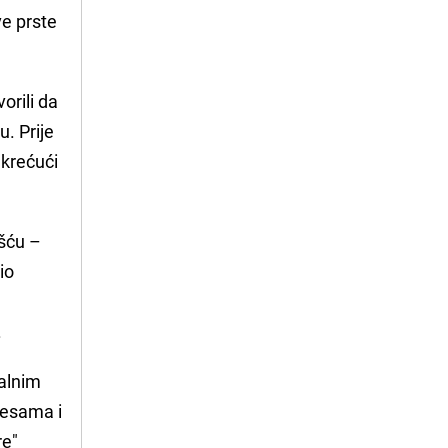
ve prste
orili da
u. Prije
 krećući
ešću –
io
.
talnim
jesama i
re"