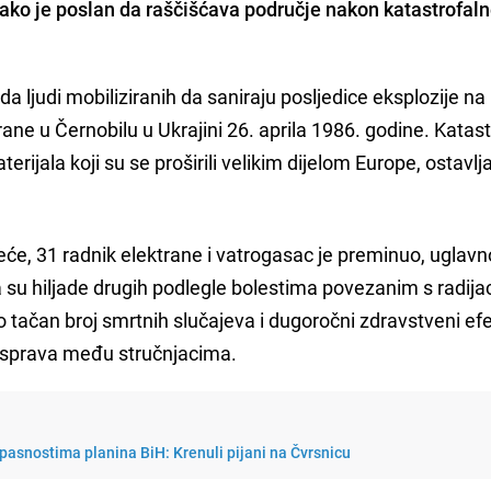
tkako je poslan da raščišćava područje nakon katastrofal
ada ljudi mobiliziranih da saniraju posljedice eksplozije na
rane u Černobilu u Ukrajini 26. aprila 1986. godine. Katast
rijala koji su se proširili velikim dijelom Europe, ostavlja
e, 31 radnik elektrane i vatrogasac je preminuo, uglav
a su hiljade drugih podlegle bolestima povezanim s radija
ako tačan broj smrtnih slučajeva i dugoročni zdravstveni efek
rasprava među stručnjacima.
opasnostima planina BiH: Krenuli pijani na Čvrsnicu