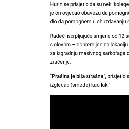
Hurin se prisjetio da su neki kolege 
je on osjećao obavezu da pomogne.
dio da pomognem u obuzdavanju ove
Radeći iscrpljujuće smjene od 12 s
s olovom – dopremljen na lokaciju
za izgradnju masivnog sarkofaga 
zračenje.
"
Prašina je bila strašna
", prisjetio
izgledao (smeđe) kao luk."