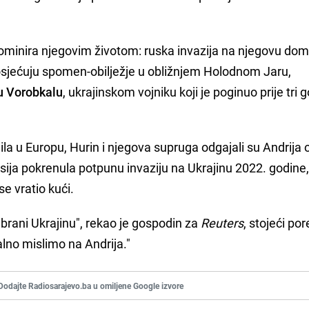
ominira njegovim životom: ruska invazija na njegovu do
osjećuju spomen-obilježje u obližnjem Holodnom Jaru,
u Vorobkalu
, ukrajinskom vojniku koji je poginuo prije tri 
ila u Europu, Hurin i njegova supruga odgajali su Andrija 
sija pokrenula potpunu invaziju na Ukrajinu 2022. godine,
se vratio kući.
 brani Ukrajinu", rekao je gospodin za
Reuters
, stojeći po
lno mislimo na Andrija."
Dodajte Radiosarajevo.ba u omiljene Google izvore