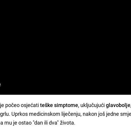
 je počeo osjećati
teške simptome
, uključujući
glavobolje,
grlu. Uprkos medicinskom liječenju, nakon još jedne smj
 mu je ostao "dan ili dva" života.