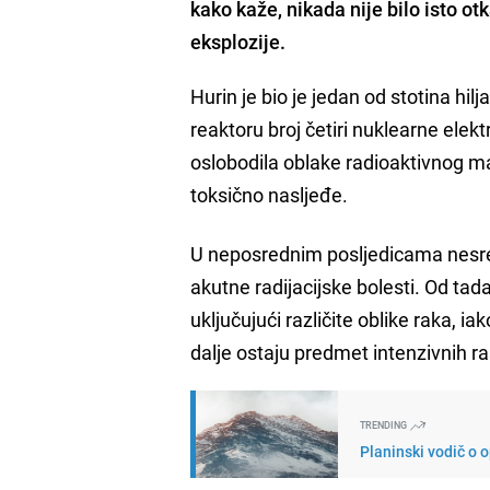
kako kaže, nikada nije bilo isto o
eksplozije.
Hurin je bio je jedan od stotina hilj
reaktoru broj četiri nuklearne elekt
oslobodila oblake radioaktivnog mate
toksično nasljeđe.
U neposrednim posljedicama nesreć
akutne radijacijske bolesti. Od tad
uključujući različite oblike raka, i
dalje ostaju predmet intenzivnih 
TRENDING
Planinski vodič o 