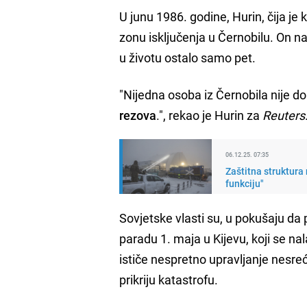
U junu 1986. godine, Hurin, čija je
zonu isključenja u Černobilu. On na
u životu ostalo samo pet.
"Nijedna osoba iz Černobila nije dob
rezova
.", rekao je Hurin za
Reuters
06.12.25. 07:35
Zaštitna struktura
funkciju"
Sovjetske vlasti su, u pokušaju da 
paradu 1. maja u Kijevu, koji se na
ističe nespretno upravljanje nesreć
prikriju katastrofu.