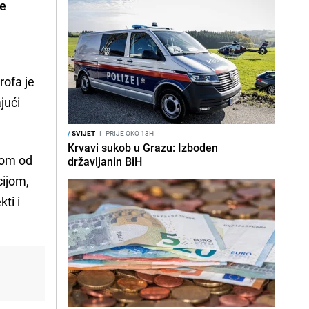
ne
rofa je
jući
/
SVIJET
I
PRIJE OKO 13H
Krvavi sukob u Grazu: Izboden
nom od
državljanin BiH
cijom,
ti i