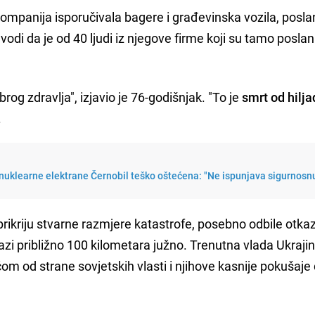
 kompanija isporučivala bagere i građevinska vozila, poslan
vodi da je od 40 ljudi iz njegove firme koji su tamo poslan
rog zdravlja", izjavio je 76-godišnjak. "To je
smrt od hilj
.
 nuklearne elektrane Černobil teško oštećena: "Ne ispunjava sigurnosn
prikriju stvarne razmjere katastrofe, posebno odbile otkaz
lazi približno 100 kilometara južno. Trenutna vlada Ukraji
om od strane sovjetskih vlasti i njihove kasnije pokušaje