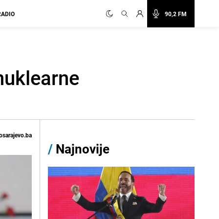
RADIO
90,2 FM
 nuklearne
osarajevo.ba
/
Najnovije