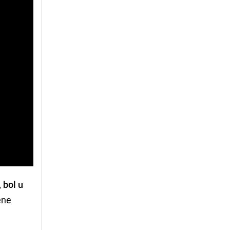
 bol u
ene