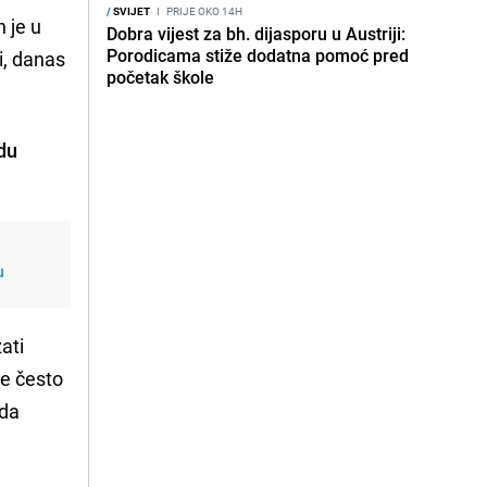
/
SVIJET
I
PRIJE OKO 14H
 je u
Dobra vijest za bh. dijasporu u Austriji:
Porodicama stiže dodatna pomoć pred
i, danas
početak škole
adu
u
ati
ne često
 da