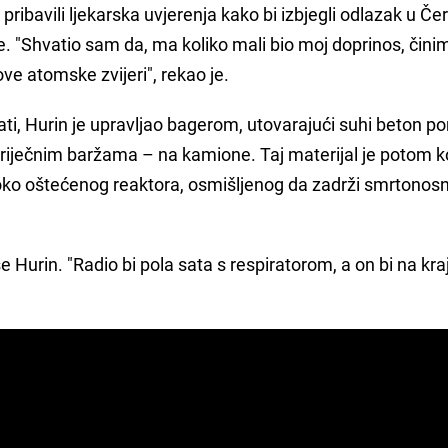
pribavili ljekarska uvjerenja kako bi izbjegli odlazak u Čern
 "Shvatio sam da, ma koliko mali bio moj doprinos, činim
 atomske zvijeri", rekao je.
ati, Hurin je upravljao bagerom, utovarajući suhi beton p
 riječnim baržama – na kamione. Taj materijal je potom k
oko oštećenog reaktora, osmišljenog da zadrži smrtonos
 se Hurin. "Radio bi pola sata s respiratorom, a on bi na kra