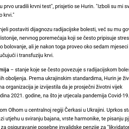
 prvo uradili krvni test", prisjetio se Hurin. "Izboli su mi s
o krvi."
mjeli postaviti dijagnozu radijacijske bolesti, već su mu gov
stonije, nervnog poremećaja koji se često pripisuje stres
tio bolovanje, ali je nakon toga proveo oko sedam mjeseci
čujući i transfuziju krvi.
mija
– stanje koje se često povezuje s radijacijskom bol
gih oboljenja. Prema ukrajinskim standardima, Hurin je živ
organizacija je izvijestila da je prosječni životni vijek
dina 2021. godine, na što je utjecala pandemija Covid-19
gom Olhom u centralnoj regiji Čerkasi u Ukrajini. Uprkos s
 utjehu u sviranju bajana, vrste harmonike, te pisanju p
 za osiguravanje posebne invalidske penzije za "likvidato