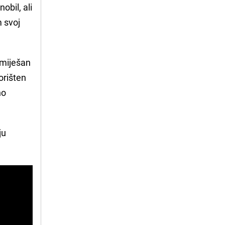
obil, ali
 svoj
omiješan
orišten
no
ju