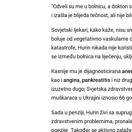
"Odveli su me u bolnicu, a doktori su
i izašla je blijeda tečnost, ali nije bil
Sovjetski ljekari, kako kaže, nisu s
boluje od vegetativno-vaskularne di
katastrofe, Hurin nikada nije koris
se između bolnica na liječenju, uklju
Kasnije mu je dijagnosticirana
ane
kao i
angina, pankreatitis
i niz dru
izuzetno dugo; Svjetska zdravstvena 
muškaraca u Ukrajini iznosio 66 go
Sada u penziji, Hurin živi sa supru
zdravstvenim problemima, pronalazi
poezije. Također se aktivno zalaže