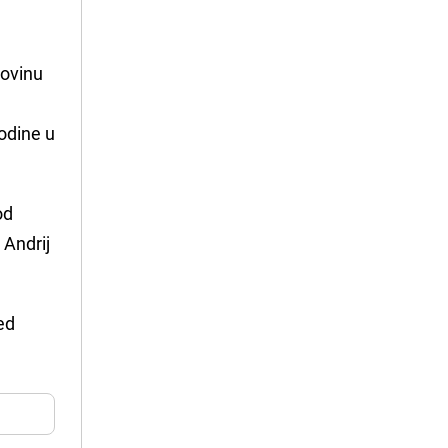
movinu
godine u
od
 Andrij
red