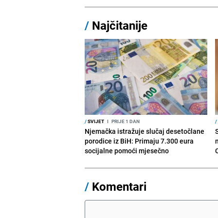
/
Najčitanije
/
SVIJET
I
PRIJE 1 DAN
/
Njemačka istražuje slučaj desetočlane
porodice iz BiH: Primaju 7.300 eura
socijalne pomoći mjesečno
/
Komentari