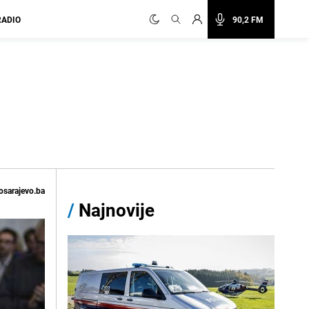
RADIO
90,2 FM
osarajevo.ba
/
Najnovije