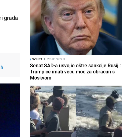
ni grada
/
SVIJET
I
PRIJE OKO 5H
Senat SAD-a usvojio oštre sankcije Rusiji:
ih
Trump će imati veću moć za obračun s
Moskvom