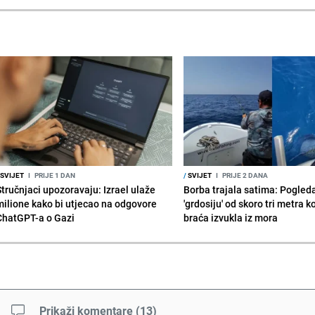
SVIJET
I
PRIJE 1 DAN
/
SVIJET
I
PRIJE 2 DANA
Stručnjaci upozoravaju: Izrael ulaže
Borba trajala satima: Pogled
milione kako bi utjecao na odgovore
'grdosiju' od skoro tri metra k
ChatGPT-a o Gazi
braća izvukla iz mora
Prikaži komentare
(
13
)