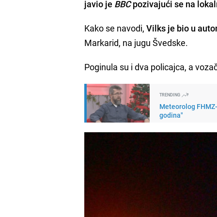
javio je
BBC
pozivajući se na loka
Kako se navodi,
Vilks je bio u aut
Markarid, na jugu Švedske.
Poginula su i dva policajca, a voza
TRENDING
Meteorolog FHMZ-a 
godina"