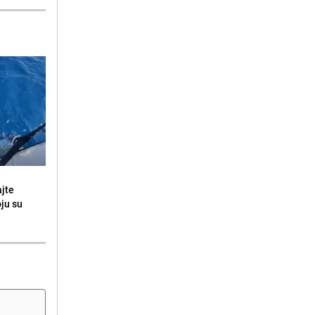
ajte
oju su