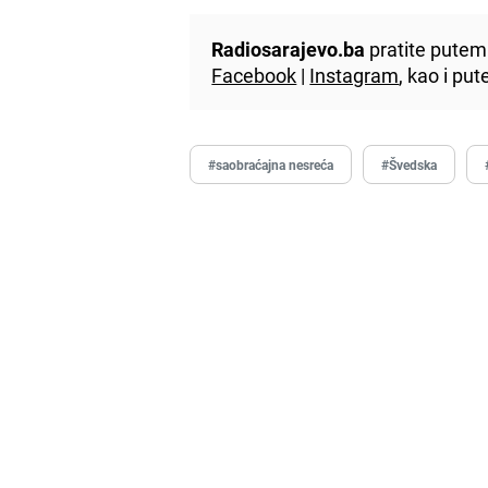
Radiosarajevo.ba
pratite putem 
Facebook
|
Instagram
, kao i p
#saobraćajna nesreća
#Švedska