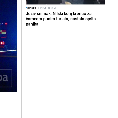
/
SVIJET
I
PRIJE OKO 7H
Jeziv snimak: Nilski konj krenuo za
čamcem punim turista, nastala opšta
panika