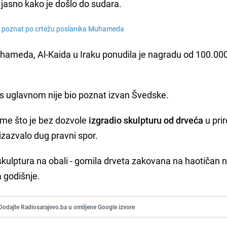
e jasno kako je došlo do sudara.
st poznat po crtežu poslanika Muhameda
uhameda, Al-Kaida u Iraku ponudila je nagradu od 100.00
ilks uglavnom nije bio poznat izvan Švedske.
tome što je bez dozvole
izgradio skulpturu od drveća
u pri
 izazvalo dug pravni spor.
ulptura na obali - gomila drveta zakovana na haotičan n
a godišnje.
Dodajte Radiosarajevo.ba u omiljene Google izvore