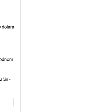
0 dolara
rodnom
ačin -