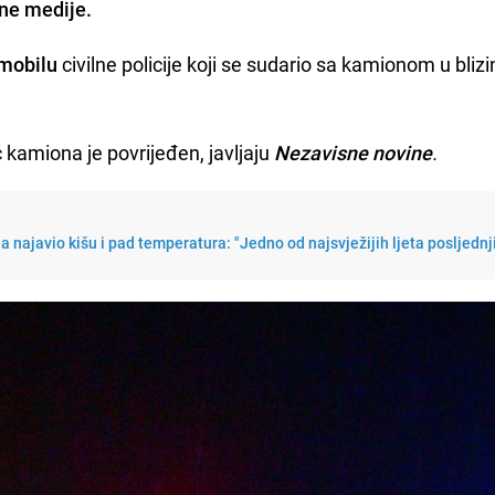
lne medije.
omobilu
civilne policije koji se sudario sa kamionom u blizi
č kamiona je povrijeđen, javljaju
Nezavisne novine
.
najavio kišu i pad temperatura: "Jedno od najsvježijih ljeta posljednj