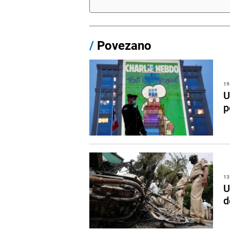
/
Povezano
19
U
p
13
U
d