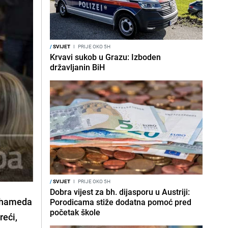
/
SVIJET
I
PRIJE OKO 5H
Krvavi sukob u Grazu: Izboden
državljanin BiH
/
SVIJET
I
PRIJE OKO 5H
Dobra vijest za bh. dijasporu u Austriji:
Muhameda
Porodicama stiže dodatna pomoć pred
početak škole
reći,