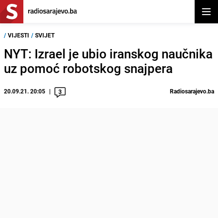
Otvor
/
VIJESTI
/
SVIJET
NYT: Izrael je ubio iranskog naučnika
uz pomoć robotskog snajpera
20.09.21. 20:05
Radiosarajevo.ba
3