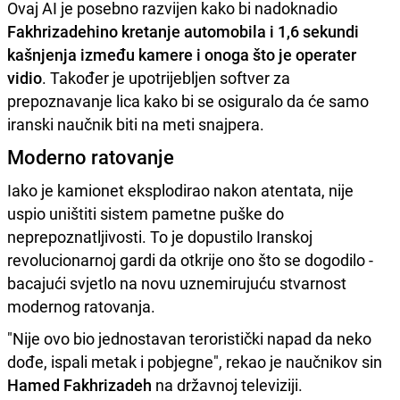
Ovaj AI je posebno razvijen kako bi nadoknadio
Fakhrizadehino kretanje automobila i 1,6 sekundi
kašnjenja između kamere i onoga što je operater
vidio
. Također je upotrijebljen softver za
prepoznavanje lica kako bi se osiguralo da će samo
iranski naučnik biti na meti snajpera.
Moderno ratovanje
Iako je kamionet eksplodirao nakon atentata, nije
uspio uništiti sistem pametne puške do
neprepoznatljivosti. To je dopustilo Iranskoj
revolucionarnoj gardi da otkrije ono što se dogodilo -
bacajući svjetlo na novu uznemirujuću stvarnost
modernog ratovanja.
"Nije ovo bio jednostavan teroristički napad da neko
dođe, ispali metak i pobjegne", rekao je naučnikov sin
Hamed Fakhrizadeh
na državnoj televiziji.