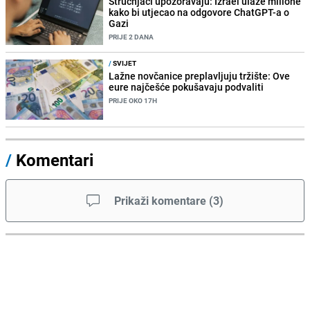
Stručnjaci upozoravaju: Izrael ulaže milione
kako bi utjecao na odgovore ChatGPT-a o
Gazi
PRIJE 2 DANA
/
SVIJET
Lažne novčanice preplavljuju tržište: Ove
eure najčešće pokušavaju podvaliti
PRIJE OKO 17H
/
Komentari
Prikaži komentare
(
3
)