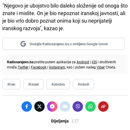
"Njegovo je ubojstvo bilo daleko složenije od onoga što
znate i mislite. On je bio nepoznat iranskoj javnosti, ali
je bio vrlo dobro poznat onima koji su neprijatelji
iranskog razvoja", kazao je.
Dodajte Radiosarajevo.ba u omiljene Google izvore
Radiosarajevo.ba
pratite putem aplikacije za
Android
|
iOS
i društvenih
mreža
Twitter
|
Facebook
|
Instagram
, kao i putem našeg
Viber
Chata.
#Iran
#Izrael
#ubistvo
#roboti
137
Dijeljenja