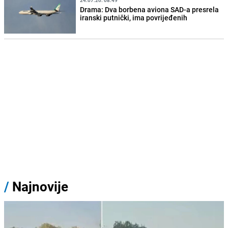
24.07.20. 08:49
Drama: Dva borbena aviona SAD-a presrela
iranski putnički, ima povrijeđenih
/
Najnovije