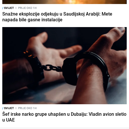
/
SVIJET
I
PRIJE OKO 1H
Snažne eksplozije odjekuju u Saudijskoj Arabiji: Mete
napada bile gasne instalacije
/
SVIJET
I
PRIJE OKO 1H
Šef irske narko grupe uhapšen u Dubaiju: Vladin avion sletio
u UAE