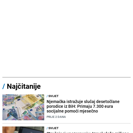
/
Najčitanije
/
SVIJET
Njemačka istražuje slučaj desetočlane
porodice iz BiH: Primaju 7.300 eura
socijalne pomoći mjesečno
PRIJE 2 DANA
/
SVIJET