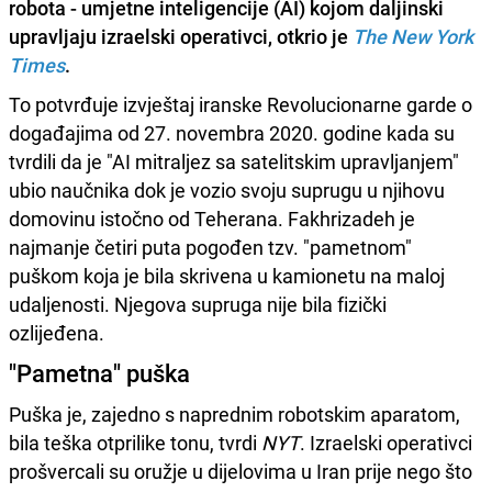
robota - umjetne inteligencije (AI) kojom daljinski
upravljaju izraelski operativci, otkrio je
The New York
Times
.
To potvrđuje izvještaj iranske Revolucionarne garde o
događajima od 27. novembra 2020. godine kada su
tvrdili da je "AI mitraljez sa satelitskim upravljanjem"
ubio naučnika dok je vozio svoju suprugu u njihovu
domovinu istočno od Teherana. Fakhrizadeh je
najmanje četiri puta pogođen tzv. "pametnom"
puškom koja je bila skrivena u kamionetu na maloj
udaljenosti. Njegova supruga nije bila fizički
ozlijeđena.
"Pametna" puška
Puška je, zajedno s naprednim robotskim aparatom,
bila teška otprilike tonu, tvrdi
NYT
. Izraelski operativci
prošvercali su oružje u dijelovima u Iran prije nego što