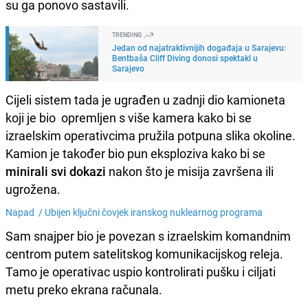
su ga ponovo sastavili.
TRENDING
Jedan od najatraktivnijih događaja u Sarajevu:
Bentbaša Cliff Diving donosi spektakl u
Sarajevo
Cijeli sistem tada je ugrađen u zadnji dio kamioneta
koji je bio opremljen s više kamera kako bi se
izraelskim operativcima pružila potpuna slika okoline.
Kamion je također bio pun eksploziva kako bi se
minirali svi dokazi
nakon što je misija završena ili
ugrožena.
Napad /
Ubijen ključni čovjek iranskog nuklearnog programa
Sam snajper bio je povezan s izraelskim komandnim
centrom putem satelitskog komunikacijskog releja.
Tamo je operativac uspio kontrolirati pušku i ciljati
metu preko ekrana računala.