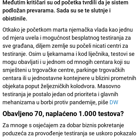
Međutim kritičari su od početka tvrdili da je sistem
podložan prevarama.
Sada su se te slutnje i
obistinile.
Otkako je početkom marta njemačka vlada kao jednu
od mjera uvela i mogućnost besplatnog testiranja za
sve građana, diljem zemlje su počeli nicati centri za
testiranje. Osim u ljekarnama i kod liječnika, testovi se
mogu obavljati i u jednom od mnogih centara koji su
smješteni u trgovačke centre, parkinge trgovačkih
centara ili u jednostavne kontejnere u blizini prometnih
objekata poput željezničkih kolodvora. Masovno
testiranja je postalo jedan od prioriteta i glavnih
mehanizama u borbi protiv pandemije, piše
DW
Obavljeno 70, naplaćeno 1.000 testova?
Za mnoge s osjećajem za dobar biznis pokretanje
poduzeća za provođenje testiranja se uskoro pokazalo