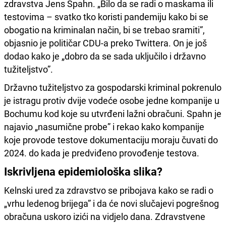
zdravstva Jens Spahn. „Bilo da se radi o maskama ili
testovima – svatko tko koristi pandemiju kako bi se
obogatio na kriminalan način, bi se trebao sramiti”,
objasnio je političar CDU-a preko Twittera. On je još
dodao kako je „dobro da se sada uključilo i državno
tužiteljstvo”.
Državno tužiteljstvo za gospodarski kriminal pokrenulo
je istragu protiv dvije vodeće osobe jedne kompanije u
Bochumu kod koje su utvrđeni lažni obračuni. Spahn je
najavio „nasumične probe” i rekao kako kompanije
koje provode testove dokumentaciju moraju čuvati do
2024. do kada je predviđeno provođenje testova.
Iskrivljena epidemiološka slika?
Kelnski ured za zdravstvo se pribojava kako se radi o
„vrhu ledenog brijega” i da će novi slučajevi pogrešnog
obračuna uskoro izići na vidjelo dana. Zdravstvene