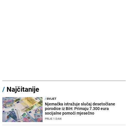
/
Najčitanije
/
SVIJET
Njemačka istražuje slučaj desetočlane
porodice iz BiH: Primaju 7.300 eura
socijalne pomoći mjesečno
PRIJE 1 DAN