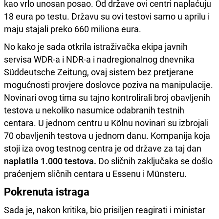
kao vrlo unosan posao. Od države ovi centri naplaćuju
18 eura po testu. Državu su ovi testovi samo u aprilu i
maju stajali preko 660 miliona eura.
No kako je sada otkrila istraživačka ekipa javnih
servisa WDR-a i NDR-a i nadregionalnog dnevnika
Süddeutsche Zeitung, ovaj sistem bez pretjerane
mogućnosti provjere doslovce poziva na manipulacije.
Novinari ovog tima su tajno kontrolirali broj obavljenih
testova u nekoliko nasumice odabranih testnih
centara. U jednom centru u Kölnu novinari su izbrojali
70 obavljenih testova u jednom danu. Kompanija koja
stoji iza ovog testnog centra je od države za taj dan
naplatila 1.000 testova.
Do sličnih zaključaka se došlo
praćenjem sličnih centara u Essenu i Münsteru.
Pokrenuta istraga
Sada je, nakon kritika, bio prisiljen reagirati i ministar