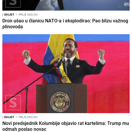
/
SVIJET
I
PRIJE OKO 2H
Dron ušao u članicu NATO-a i eksplodirao: Pao blizu važnog
plinovoda
/
SVIJET
I
PRIJE OKO 9H
Novi predsjednik Kolumbije objavio rat kartelima: Trump mu
odmah poslao novac