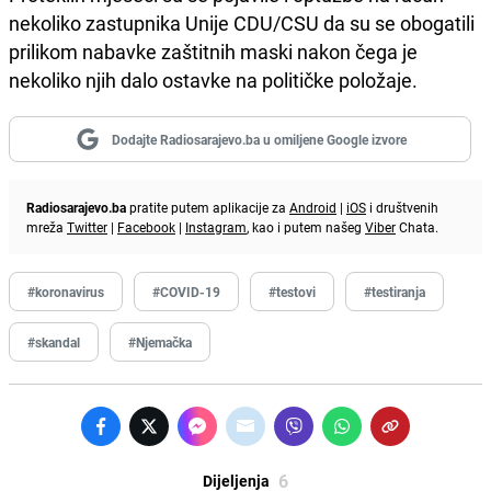
nekoliko zastupnika Unije CDU/CSU da su se obogatili
prilikom nabavke zaštitnih maski nakon čega je
nekoliko njih dalo ostavke na političke položaje.
Dodajte Radiosarajevo.ba u omiljene Google izvore
Radiosarajevo.ba
pratite putem aplikacije za
Android
|
iOS
i društvenih
mreža
Twitter
|
Facebook
|
Instagram
, kao i putem našeg
Viber
Chata.
#koronavirus
#COVID-19
#testovi
#testiranja
#skandal
#Njemačka
6
Dijeljenja