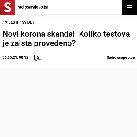
Otvor
/
VIJESTI
/
SVIJET
Novi korona skandal: Koliko testova
je zaista provedeno?
30.05.21. 08:12
Radiosarajevo.ba
0