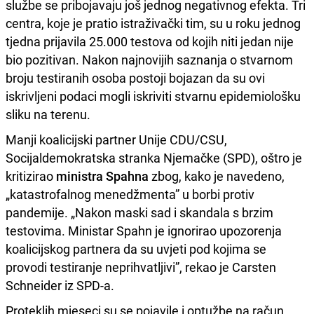
službe se pribojavaju još jednog negativnog efekta. Tri
centra, koje je pratio istraživački tim, su u roku jednog
tjedna prijavila 25.000 testova od kojih niti jedan nije
bio pozitivan. Nakon najnovijih saznanja o stvarnom
broju testiranih osoba postoji bojazan da su ovi
iskrivljeni podaci mogli iskriviti stvarnu epidemiološku
sliku na terenu.
Manji koalicijski partner Unije CDU/CSU,
Socijaldemokratska stranka Njemačke (SPD), oštro je
kritizirao
ministra Spahna
zbog, kako je navedeno,
„katastrofalnog menedžmenta” u borbi protiv
pandemije. „Nakon maski sad i skandala s brzim
testovima. Ministar Spahn je ignorirao upozorenja
koalicijskog partnera da su uvjeti pod kojima se
provodi testiranje neprihvatljivi”, rekao je Carsten
Schneider iz SPD-a.
Proteklih mjeseci su se pojavile i optužbe na račun