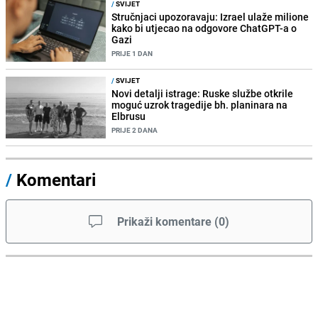
/
SVIJET
Stručnjaci upozoravaju: Izrael ulaže milione
kako bi utjecao na odgovore ChatGPT-a o
Gazi
PRIJE 1 DAN
/
SVIJET
Novi detalji istrage: Ruske službe otkrile
moguć uzrok tragedije bh. planinara na
Elbrusu
PRIJE 2 DANA
/
Komentari
Prikaži komentare
(
0
)