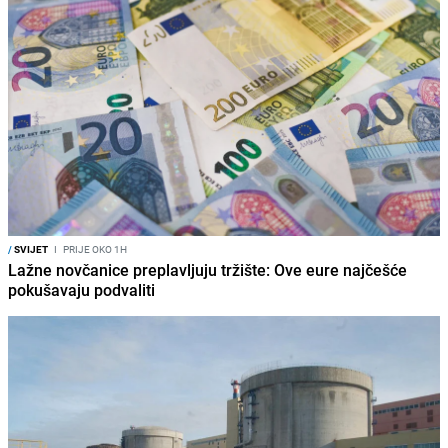
/
SVIJET
I
PRIJE OKO 1H
Lažne novčanice preplavljuju tržište: Ove eure najčešće
pokušavaju podvaliti