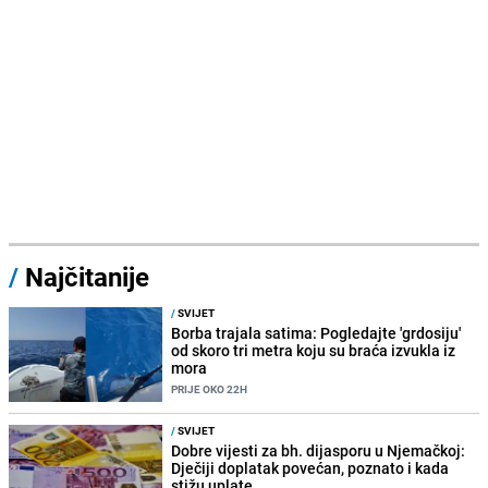
/
Najčitanije
/
SVIJET
Borba trajala satima: Pogledajte 'grdosiju'
od skoro tri metra koju su braća izvukla iz
mora
PRIJE OKO 22H
/
SVIJET
Dobre vijesti za bh. dijasporu u Njemačkoj:
Dječiji doplatak povećan, poznato i kada
stižu uplate