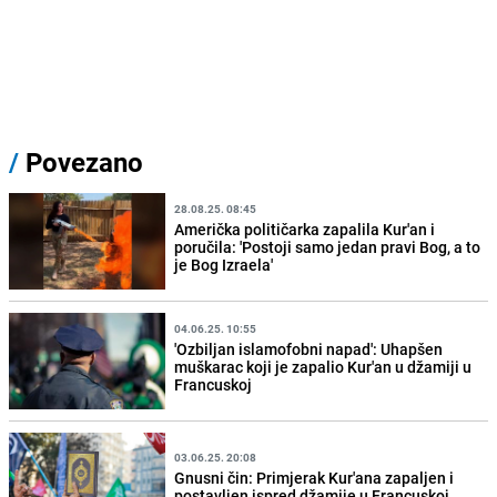
/
Povezano
28.08.25. 08:45
Američka političarka zapalila Kur'an i
poručila: 'Postoji samo jedan pravi Bog, a to
je Bog Izraela'
04.06.25. 10:55
'Ozbiljan islamofobni napad': Uhapšen
muškarac koji je zapalio Kur'an u džamiji u
Francuskoj
03.06.25. 20:08
Gnusni čin: Primjerak Kur'ana zapaljen i
postavljen ispred džamije u Francuskoj