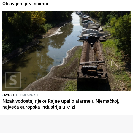
Objavljeni prvi snimci
/
SVIJET
I
PRIJE OKO 6H
Nizak vodostaj rijeke Rajne upalio alarme u Njemačkoj,
najveća europska industrija u krizi