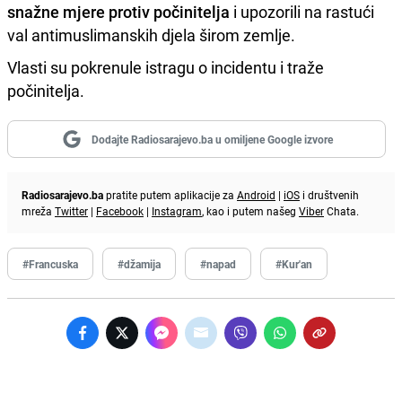
snažne mjere protiv počinitelja
i upozorili na rastući
val antimuslimanskih djela širom zemlje.
Vlasti su pokrenule istragu o incidentu i traže
počinitelja.
Dodajte Radiosarajevo.ba u omiljene Google izvore
Radiosarajevo.ba
pratite putem aplikacije za
Android
|
iOS
i društvenih
mreža
Twitter
|
Facebook
|
Instagram
, kao i putem našeg
Viber
Chata.
#Francuska
#džamija
#napad
#Kur'an