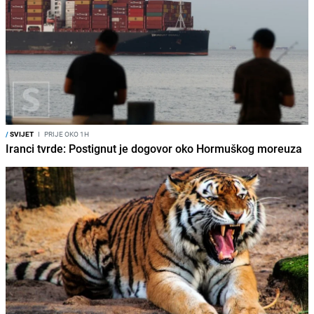
/
SVIJET
I
PRIJE OKO 1H
Iranci tvrde: Postignut je dogovor oko Hormuškog moreuza