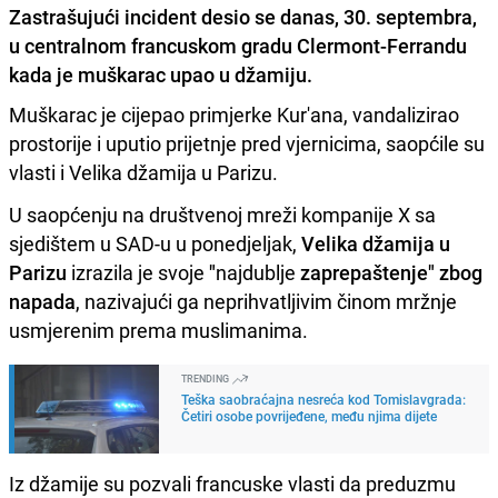
Zastrašujući incident desio se danas, 30. septembra,
u centralnom francuskom gradu Clermont-Ferrandu
kada je muškarac upao u džamiju.
Muškarac je cijepao primjerke Kur'ana, vandalizirao
prostorije i uputio prijetnje pred vjernicima, saopćile su
vlasti i Velika džamija u Parizu.
U saopćenju na društvenoj mreži kompanije X sa
sjedištem u SAD-u u ponedjeljak,
Velika džamija u
Parizu
izrazila je svoje
"
najdublje
zaprepaštenje" zbog
napada
, nazivajući ga neprihvatljivim činom mržnje
usmjerenim prema muslimanima.
TRENDING
Teška saobraćajna nesreća kod Tomislavgrada:
Četiri osobe povrijeđene, među njima dijete
Iz džamije su pozvali francuske vlasti da preduzmu