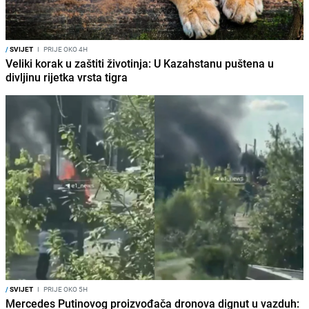
/
SVIJET
I
PRIJE OKO 4H
Veliki korak u zaštiti životinja: U Kazahstanu puštena u
divljinu rijetka vrsta tigra
/
SVIJET
I
PRIJE OKO 5H
Mercedes Putinovog proizvođača dronova dignut u vazduh: