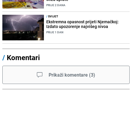
PRIJE 2 DANA
/
SVIJET
Ekstremna opasnost prijeti Njemačkoj:
Izdato upozorenje najvišeg nivoa
PRIJE 1 DAN
/
Komentari
Prikaži komentare
(
3
)