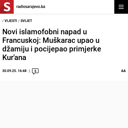
Otvor
/
VIJESTI
/
SVIJET
Novi islamofobni napad u
Francuskoj: Muškarac upao u
džamiju i pocijepao primjerke
Kur'ana
30.09.25. 16:48
AA
3