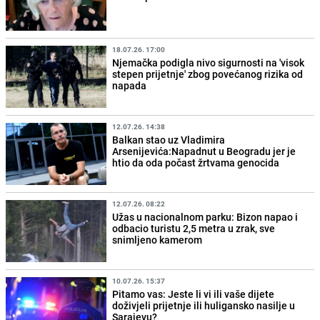
18.07.26. 17:00
Njemačka podigla nivo sigurnosti na 'visok
stepen prijetnje' zbog povećanog rizika od
napada
12.07.26. 14:38
Balkan stao uz Vladimira
Arsenijevića:Napadnut u Beogradu jer je
htio da oda počast žrtvama genocida
12.07.26. 08:22
Užas u nacionalnom parku: Bizon napao i
odbacio turistu 2,5 metra u zrak, sve
snimljeno kamerom
10.07.26. 15:37
Pitamo vas: Jeste li vi ili vaše dijete
doživjeli prijetnje ili huligansko nasilje u
Sarajevu?