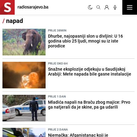
Otvor
/
napad
PRIJE 38MIN
Dhurbe, najopasniji slon u divljini: U 16
godina ubio 25 ljudi, mnogi su iz iste
porodice
PRIJE OKO 6H
Snažne eksplozije odjekuju u Saudijskoj
Arabiji: Mete napada bile gasne instalacije
PRIJE 1 DAN
Mladića napali na Braču zbog majice: Prvo
ga natjerali da je skine, pa ga udarili
PRIJE 2 DANA
Njemačka: Afganistanac koji je