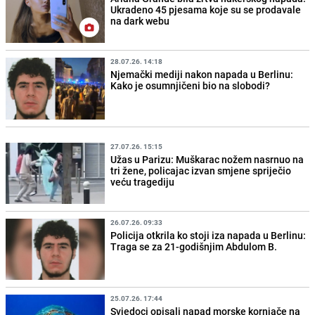
Ukradeno 45 pjesama koje su se prodavale
na dark webu
28.07.26. 14:18
Njemački mediji nakon napada u Berlinu:
Kako je osumnjičeni bio na slobodi?
27.07.26. 15:15
Užas u Parizu: Muškarac nožem nasrnuo na
tri žene, policajac izvan smjene spriječio
veću tragediju
26.07.26. 09:33
Policija otkrila ko stoji iza napada u Berlinu:
Traga se za 21-godišnjim Abdulom B.
25.07.26. 17:44
Svjedoci opisali napad morske kornjače na