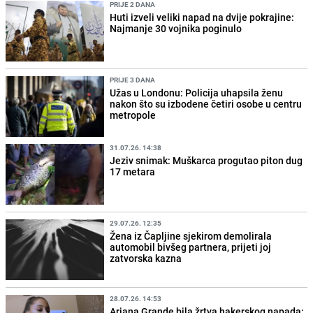
PRIJE 2 DANA
Huti izveli veliki napad na dvije pokrajine:
Najmanje 30 vojnika poginulo
PRIJE 3 DANA
Užas u Londonu: Policija uhapsila ženu
nakon što su izbodene četiri osobe u centru
metropole
31.07.26. 14:38
Jeziv snimak: Muškarca progutao piton dug
17 metara
29.07.26. 12:35
Žena iz Čapljine sjekirom demolirala
automobil bivšeg partnera, prijeti joj
zatvorska kazna
28.07.26. 14:53
Ariana Grande bila žrtva hakerskog napada: