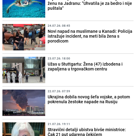
ženu na Jadranu: "Uhvatila je za bedro i nije
puštala"
24.07.26. 08:45
Novi napad na muslimane u Kanadi: Policija
istražuje incident, na meti bila žena s
porodicom
23.07.26. 18:00
Užas u Stuttgartu: Žena (47) izbodena i
zapaljena u trgovačkom centru
22.07.26. 07:59
Ukrajina dobila novog šefa vojske, a potom
pokrenula žestoke napade na Rusiju
21.07.26. 19:11
Stravični detalji ubistva bivše ministrice:
Čak 21 put udarena čekićem