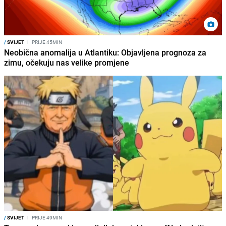
/
SVIJET
I
PRIJE 45MIN
Neobična anomalija u Atlantiku: Objavljena prognoza za
zimu, očekuju nas velike promjene
/
SVIJET
I
PRIJE 49MIN