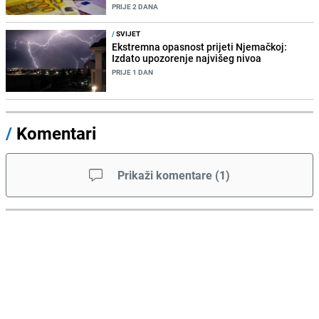
PRIJE 2 DANA
/
SVIJET
Ekstremna opasnost prijeti Njemačkoj:
Izdato upozorenje najvišeg nivoa
PRIJE 1 DAN
/
Komentari
Prikaži komentare
(
1
)