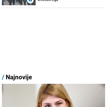
/
Najnovije