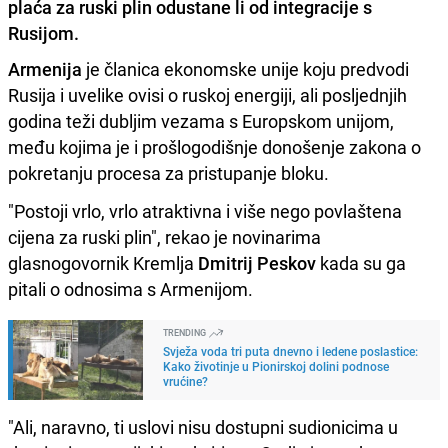
plaća za ruski plin odustane li od integracije s
Rusijom.
Armenija
je članica ekonomske unije koju predvodi
Rusija i uvelike ovisi o ruskoj energiji, ali posljednjih
godina teži dubljim vezama s Europskom unijom,
među kojima je i prošlogodišnje donošenje zakona o
pokretanju procesa za pristupanje bloku.
"Postoji vrlo, vrlo atraktivna i više nego povlaštena
cijena za ruski plin", rekao je novinarima
glasnogovornik Kremlja
Dmitrij Peskov
kada su ga
pitali o odnosima s Armenijom.
TRENDING
Svježa voda tri puta dnevno i ledene poslastice:
Kako životinje u Pionirskoj dolini podnose
vrućine?
"Ali, naravno, ti uslovi nisu dostupni sudionicima u