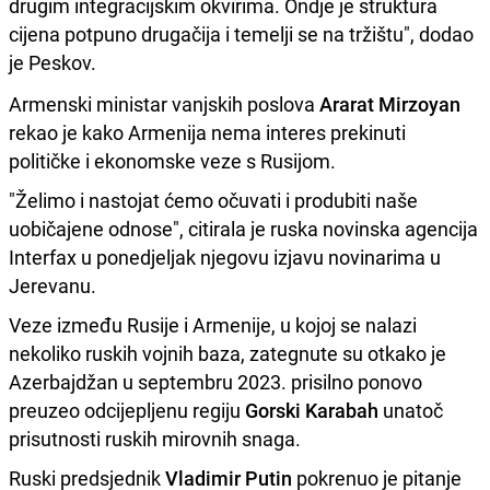
drugim integracijskim okvirima. Ondje je struktura
cijena potpuno drugačija i temelji se na tržištu", dodao
je Peskov.
Armenski ministar vanjskih poslova
Ararat Mirzoyan
rekao je kako Armenija nema interes prekinuti
političke i ekonomske veze s Rusijom.
"Želimo i nastojat ćemo očuvati i produbiti naše
uobičajene odnose", citirala je ruska novinska agencija
Interfax u ponedjeljak njegovu izjavu novinarima u
Jerevanu.
Veze između Rusije i Armenije, u kojoj se nalazi
nekoliko ruskih vojnih baza, zategnute su otkako je
Azerbajdžan u septembru 2023. prisilno ponovo
preuzeo odcijepljenu regiju
Gorski Karabah
unatoč
prisutnosti ruskih mirovnih snaga.
Ruski predsjednik
Vladimir Putin
pokrenuo je pitanje