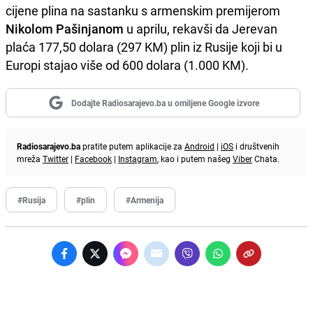
cijene plina na sastanku s armenskim premijerom
Nikolom Pašinjanom
u aprilu, rekavši da Jerevan
plaća 177,50 dolara (297 KM) plin iz Rusije koji bi u
Europi stajao više od 600 dolara (1.000 KM).
Dodajte Radiosarajevo.ba u omiljene Google izvore
Radiosarajevo.ba
pratite putem aplikacije za
Android
|
iOS
i društvenih
mreža
Twitter
|
Facebook
|
Instagram
, kao i putem našeg
Viber
Chata.
#Rusija
#plin
#Armenija