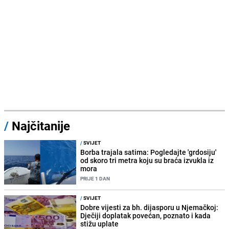
/
Najčitanije
/
SVIJET
Borba trajala satima: Pogledajte 'grdosiju'
od skoro tri metra koju su braća izvukla iz
mora
PRIJE 1 DAN
/
SVIJET
Dobre vijesti za bh. dijasporu u Njemačkoj:
Dječiji doplatak povećan, poznato i kada
stižu uplate