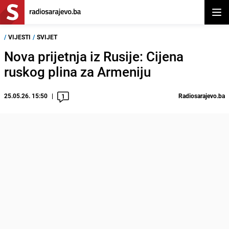
Otvor
/
VIJESTI
/
SVIJET
Nova prijetnja iz Rusije: Cijena
ruskog plina za Armeniju
25.05.26. 15:50
Radiosarajevo.ba
1