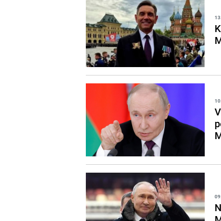
13
K
M
10
V
p
M
09
N
M