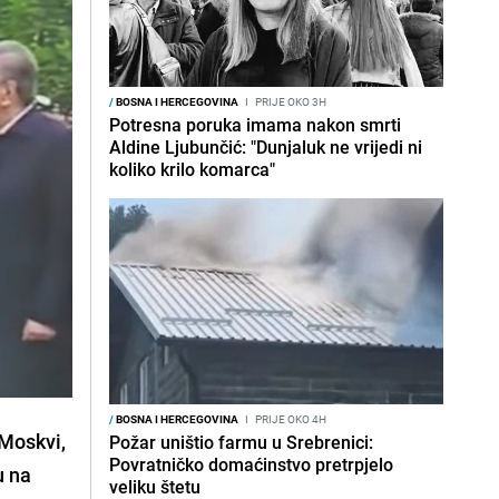
/
BOSNA I HERCEGOVINA
I
PRIJE OKO 3H
Potresna poruka imama nakon smrti
Aldine Ljubunčić: "Dunjaluk ne vrijedi ni
koliko krilo komarca"
/
BOSNA I HERCEGOVINA
I
PRIJE OKO 4H
 Moskvi,
Požar uništio farmu u Srebrenici:
Povratničko domaćinstvo pretrpjelo
u na
veliku štetu