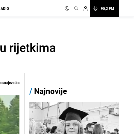
RADIO
90,2 FM
u rijetkima
osarajevo.ba
/
Najnovije