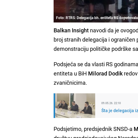
Foto: RTRS: Delegacija bh. entiteta RS doputoval
Balkan Insight
navodi da je ovogodi
broj stranih delegacija i ograničen 
demonstraciju političke podrške s
Podsjeća se da vlasti RS godinama
entiteta u BiH
Milorad Dodik
redovn
zvaničnicima.
09.05.26. 22:10
Šta je delegacija 
Podsjetimo, predsjednik SNSD-a
M
društvu predsjedavajućeg Narodn