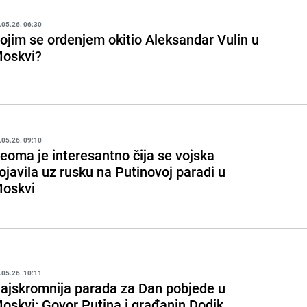
.05.26. 06:30
ojim se ordenjem okitio Aleksandar Vulin u
oskvi?
.05.26. 09:10
eoma je interesantno čija se vojska
ojavila uz rusku na Putinovoj paradi u
oskvi
.05.26. 10:11
ajskromnija parada za Dan pobjede u
oskvi: Govor Putina i građanin Dodik