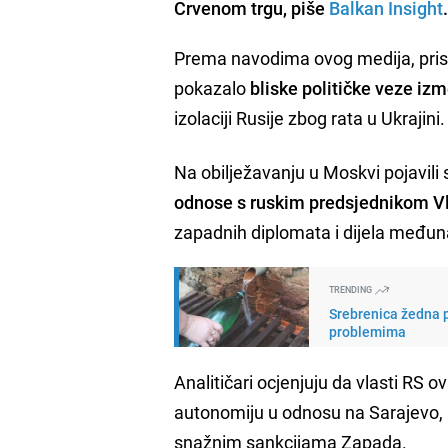
Crvenom trgu, piše
Balkan Insight
Prema navodima ovog medija, prisu
pokazalo
bliske političke veze izm
izolaciji Rusije zbog rata u Ukrajini.
Na obilježavanju u Moskvi pojavili 
odnose s ruskim predsjednikom 
zapadnih diplomata i dijela međun
TRENDING
Srebrenica žedna p
problemima
Analitičari ocjenjuju da vlasti RS
autonomiju u odnosu na Sarajevo, al
snažnim sankcijama Zapada.