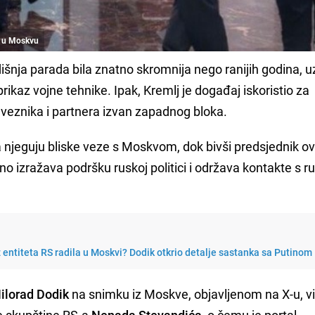
a u Moskvu
šnja parada bila znatno skromnija nego ranijih godina, u
prikaz vojne tehnike. Ipak, Kremlj je događaj iskoristio za
aveznika i partnera izvan zapadnog bloka.
 njeguju bliske veze s Moskvom, dok bivši predsjednik o
o izražava podršku ruskoj politici i održava kontakte s r
iz entiteta RS radila u Moskvi? Dodik otkrio detalje sastanka sa Putinom
ilorad Dodik
na snimku iz Moskve, objavljenom na X-u, vi
e skupštine RS-a
Nenada Stevandića
, o čemu je portal