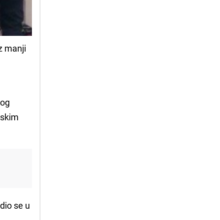
z manji
vog
uskim
dio se u