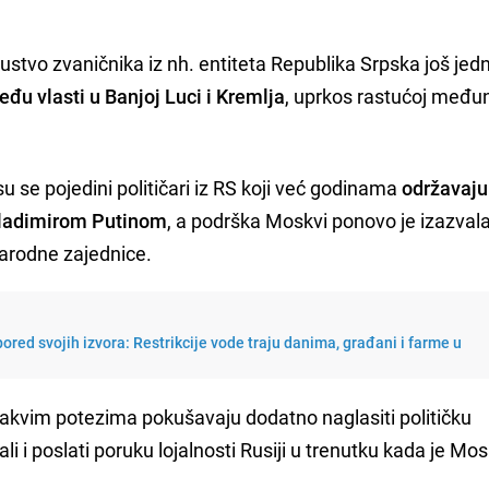
.
stvo zvaničnika iz nh. entiteta Republika Srpska još jed
eđu vlasti u Banjoj Luci i Kremlja
, uprkos rastućoj među
su se pojedini političari iz RS koji već godinama
održavaju
Vladimirom Putinom
, a podrška Moskvi ponovo je izazvala
arodne zajednice.
ored svojih izvora: Restrikcije vode traju danima, građani i farme u
 ovakvim potezima pokušavaju dodatno naglasiti političku
i i poslati poruku lojalnosti Rusiji u trenutku kada je Mo