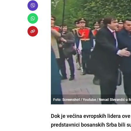
Foto: Screenshot / Youtube / Nenad Stevandić u 
Dok je većina evropskih lidera o
predstavnici bosanskih Srba bili s