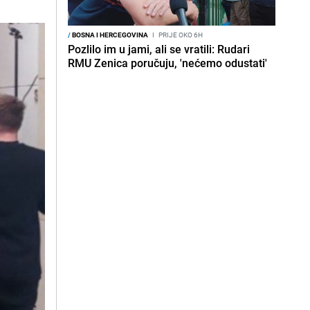
/
BOSNA I HERCEGOVINA
I
PRIJE OKO 6H
Pozlilo im u jami, ali se vratili: Rudari
RMU Zenica poručuju, 'nećemo odustati'