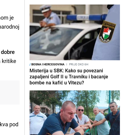
nom je
narodnoj
 dobre
 kritike
/
BOSNA I HERCEGOVINA
I
PRIJE OKO 6H
Misterija u SBK: Kako su povezani
zapaljeni Golf II u Travniku i bacanje
bombe na kafić u Vitezu?
skva pod