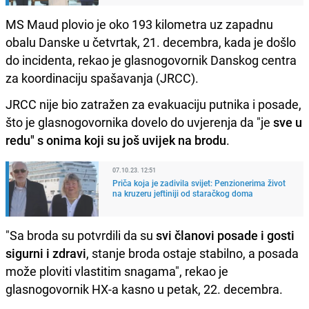
MS Maud plovio je oko 193 kilometra uz zapadnu
obalu Danske u četvrtak, 21. decembra, kada je došlo
do incidenta, rekao je glasnogovornik Danskog centra
za koordinaciju spašavanja (JRCC).
JRCC nije bio zatražen za evakuaciju putnika i posade,
što je glasnogovornika dovelo do uvjerenja da "je
sve u
redu" s onima koji su još uvijek na brodu
.
07.10.23. 12:51
Priča koja je zadivila svijet: Penzionerima život
na kruzeru jeftiniji od staračkog doma
"Sa broda su potvrdili da su
svi članovi posade i gosti
sigurni i zdravi
, stanje broda ostaje stabilno, a posada
može ploviti vlastitim snagama", rekao je
glasnogovornik HX-a kasno u petak, 22. decembra.