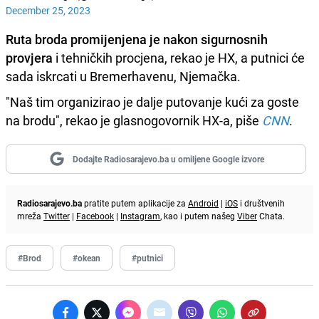
December 25, 2023
Ruta broda promijenjena je nakon sigurnosnih
provjera
i tehničkih procjena, rekao je HX, a putnici će
sada iskrcati u Bremerhavenu, Njemačka.
"Naš tim organizirao je dalje putovanje kući za goste
na brodu", rekao je glasnogovornik HX-a, piše
CNN
.
Dodajte Radiosarajevo.ba u omiljene Google izvore
Radiosarajevo.ba
pratite putem aplikacije za
Android
|
iOS
i društvenih
mreža
Twitter
|
Facebook
|
Instagram
, kao i putem našeg
Viber
Chata.
#Brod
#okean
#putnici