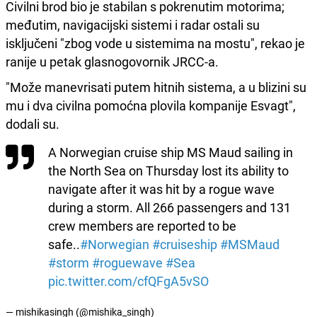
Civilni brod bio je stabilan s pokrenutim motorima;
međutim, navigacijski sistemi i radar ostali su
isključeni "zbog vode u sistemima na mostu", rekao je
ranije u petak glasnogovornik JRCC-a.
"Može manevrisati putem hitnih sistema, a u blizini su
mu i dva civilna pomoćna plovila kompanije Esvagt",
dodali su.
A Norwegian cruise ship MS Maud sailing in
the North Sea on Thursday lost its ability to
navigate after it was hit by a rogue wave
during a storm. All 266 passengers and 131
crew members are reported to be
safe..
#Norwegian
#cruiseship
#MSMaud
#storm
#roguewave
#Sea
pic.twitter.com/cfQFgA5vSO
— mishikasingh (@mishika_singh)