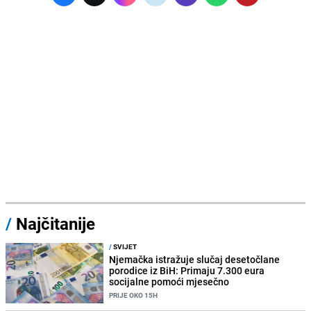
/
Najčitanije
/
SVIJET
Njemačka istražuje slučaj desetočlane
porodice iz BiH: Primaju 7.300 eura
socijalne pomoći mjesečno
PRIJE OKO 15H