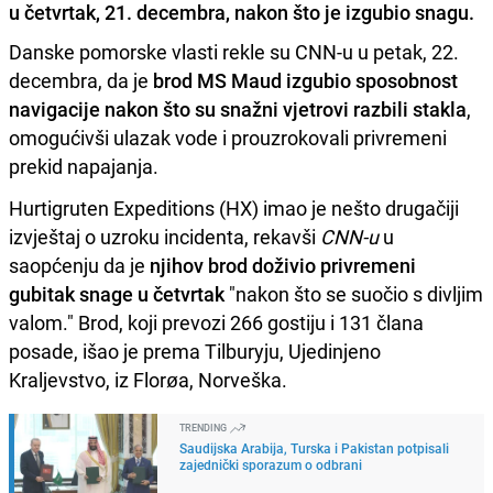
u četvrtak, 21. decembra, nakon što je izgubio snagu.
Danske pomorske vlasti rekle su CNN-u u petak, 22.
decembra, da je
brod MS Maud izgubio sposobnost
navigacije nakon što su snažni vjetrovi razbili stakla
,
omogućivši ulazak vode i prouzrokovali privremeni
prekid napajanja.
Hurtigruten Expeditions (HX) imao je nešto drugačiji
izvještaj o uzroku incidenta, rekavši
CNN-u
u
saopćenju da je
njihov brod doživio privremeni
gubitak snage u četvrtak
"nakon što se suočio s divljim
valom." Brod, koji prevozi 266 gostiju i 131 člana
posade, išao je prema Tilburyju, Ujedinjeno
Kraljevstvo, iz Florøa, Norveška.
TRENDING
Saudijska Arabija, Turska i Pakistan potpisali
zajednički sporazum o odbrani