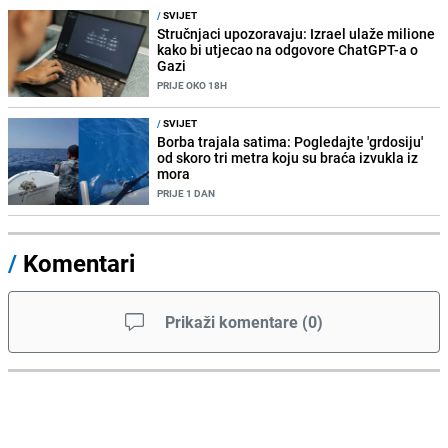
/
SVIJET
Stručnjaci upozoravaju: Izrael ulaže milione
kako bi utjecao na odgovore ChatGPT-a o
Gazi
PRIJE OKO 18H
/
SVIJET
Borba trajala satima: Pogledajte 'grdosiju'
od skoro tri metra koju su braća izvukla iz
mora
PRIJE 1 DAN
/
Komentari
Prikaži komentare
(
0
)