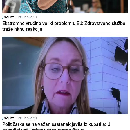
/
SVIJET
I
PRIJE OKO 1H
Ekstremne vrućine veliki problem u EU: Zdravstvene službe
traže hitnu reakciju
/
SVIJET
I
PRIJE OKO 2H
Političarka se na važan sastanak javila iz kupatila: U
pozadini veš i misteriozna tamna figura