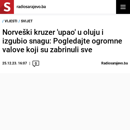
Otvor
/
VIJESTI
/
SVIJET
Norveški kruzer 'upao' u oluju i
izgubio snagu: Pogledajte ogromne
valove koji su zabrinuli sve
25.12.23. 16:07
Radiosarajevo.ba
0