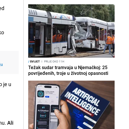
ed
ko
/
SVIJET
I
PRIJE OKO 11H
ju
Težak sudar tramvaja u Njemačkoj: 25
povrijeđenih, troje u životnoj opasnosti
o je u
nu.
Ali