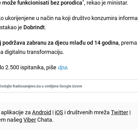
ne može funkcionisati bez porodica
", rekao je ministar.
ukorijenjene u način na koji društvo konzumira informac
istakao je
Dobrindt
.
oj podržava zabranu za djecu mlađu od 14 godina
, prema
a digitalnu transformaciju.
lo 2.500 ispitanika, piše
dpa
.
Dodajte Radiosarajevo.ba u omiljene Google izvore
aplikacije za
Android
|
iOS
i društvenih mreža
Twitter
|
utem našeg
Viber
Chata.