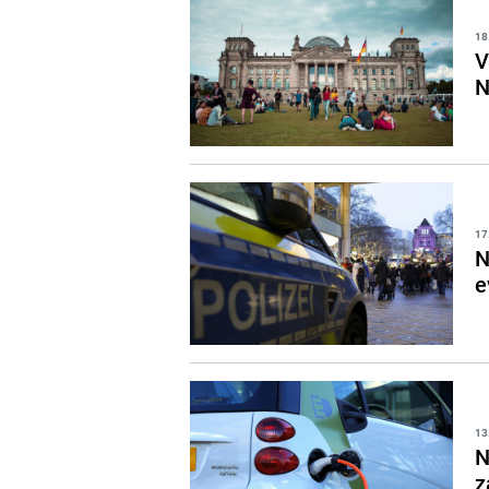
18
V
N
17
N
e
13
N
z