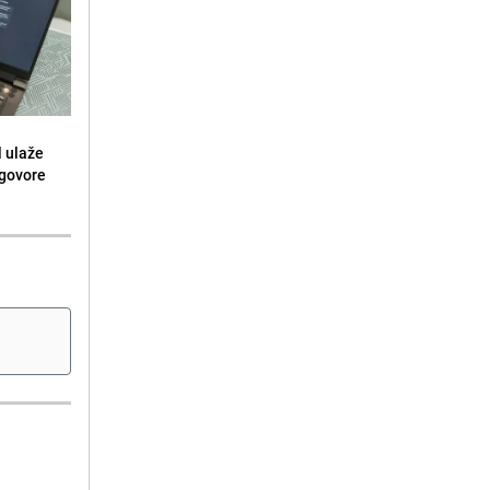
l ulaže
dgovore