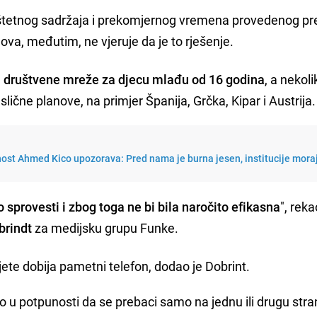
od štetnog sadržaja i prekomjernog vremena provedenog pr
ova, međutim, ne vjeruje da je to rješenje.
la društvene mreže za djecu mlađu od 16 godina
, a nekoli
slične planove, na primjer Španija, Grčka, Kipar i Austrija.
nost Ahmed Kico upozorava: Pred nama je burna jesen, institucije mora
 sprovesti i zbog toga ne bi bila naročito efikasna
", reka
brindt
za medijsku grupu Funke.
ijete dobija pametni telefon, dodao je Dobrint.
u potpunosti da se prebaci samo na jednu ili drugu stra