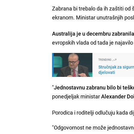
Zabrana bi trebalo da ih zaštiti 
ekranom. Ministar unutrašnjih posl
Australija je u decembru zabrani
evropskih vlada od tada je najavilo 
TRENDING
Stručnjak za sigur
djelovati
"
Jednostavnu zabranu bilo bi teško
ponedjeljak ministar
Alexander Do
Porodica i roditelji odlučuju kada d
"Odgovornost ne može jednostavno 