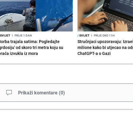
SVIJET
I
PRIJE 1 DAN
/
SVIJET
I
PRIJE OKO 11H
Borba trajala satima: Pogledajte
Stručnjaci upozoravaju: Izrae
grdosiju' od skoro tri metra koju su
milione kako bi utjecao na o
braća izvukla iz mora
ChatGPT-a o Gazi
Prikaži komentare
(
0
)