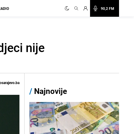
RADIO
90,2 FM
jeci nije
osarajevo.ba
/
Najnovije