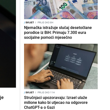
/
SVIJET
I
PRIJE OKO 8H
Njemačka istražuje slučaj desetočlane
porodice iz BiH: Primaju 7.300 eura
socijalne pomoći mjesečno
/
SVIJET
I
PRIJE OKO 11H
je
Stručnjaci upozoravaju: Izrael ulaže
milione kako bi utjecao na odgovore
ChatGPT-a o Gazi