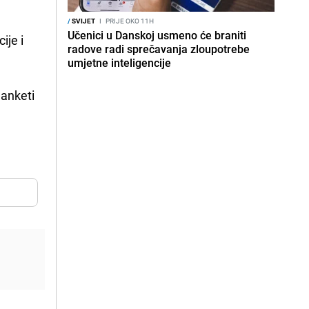
/
SVIJET
I
PRIJE OKO 11H
Učenici u Danskoj usmeno će braniti
ije i
radove radi sprečavanja zloupotrebe
umjetne inteligencije
 anketi