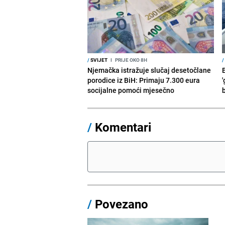
/
SVIJET
I
PRIJE OKO 8H
/
Njemačka istražuje slučaj desetočlane
porodice iz BiH: Primaju 7.300 eura
'
socijalne pomoći mjesečno
/
Komentari
/
Povezano