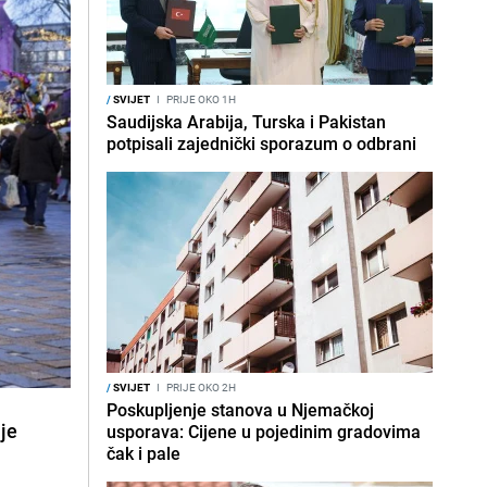
/
SVIJET
I
PRIJE OKO 1H
Saudijska Arabija, Turska i Pakistan
potpisali zajednički sporazum o odbrani
/
SVIJET
I
PRIJE OKO 2H
Poskupljenje stanova u Njemačkoj
je
usporava: Cijene u pojedinim gradovima
čak i pale