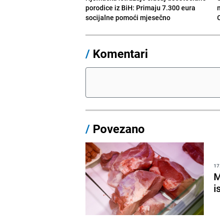
porodice iz BiH: Primaju 7.300 eura
socijalne pomoći mjesečno
/
Komentari
/
Povezano
17
M
i