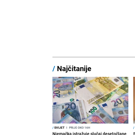
/
Najčitanije
/
SVIJET
I
PRIJE OKO 16H
/
Njemačka istražuje slučaj desetočlane