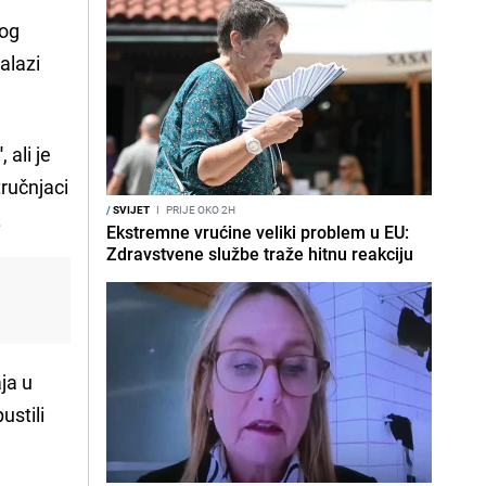
nog
alazi
'
, ali je
tručnjaci
/
SVIJET
I
PRIJE OKO 2H
.
Ekstremne vrućine veliki problem u EU:
Zdravstvene službe traže hitnu reakciju
ja u
ustili