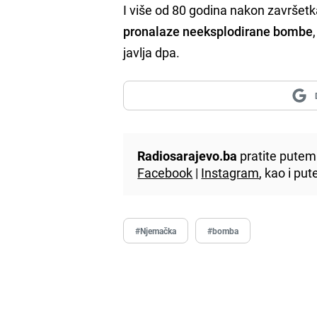
I više od 80 godina nakon završet
pronalaze neeksplodirane bombe
javlja dpa.
Radiosarajevo.ba
pratite putem 
Facebook
|
Instagram
, kao i p
#Njemačka
#bomba