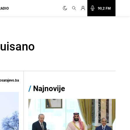
RADIO
90,2 FM
kuisano
osarajevo.ba
/
Najnovije