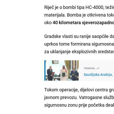
Riječ je o bombi tipa HC-4000, teži
materijala. Bomba je otkrivena tok
oko
40 kilometara sjeverozapadno
Gradske vlasti su ranije saopćile
uprkos tome formirana sigurnosna zo
za uklanjanje eksplozivnih sredsta
TRENDING
Saudijska Arabija,
Tokom operacije, dijelovi centra g
javnom prevozu. Vatrogasne službe
sigurnosnu zonu prije početka deak