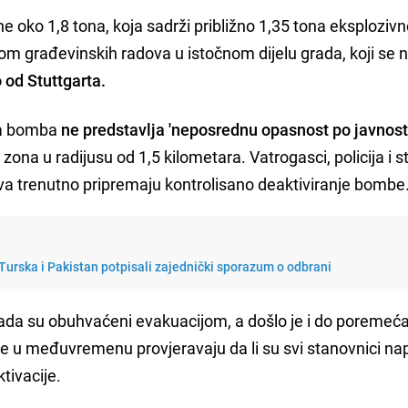
ne oko 1,8 tona, koja sadrži približno 1,35 tona eksploziv
om građevinskih radova u istočnom dijelu grada, koji se n
 od Stuttgarta.
 da bomba
ne predstavlja 'neposrednu opasnost po javnost
na u radijusu od 1,5 kilometara. Vatrogasci, policija i s
va trenutno pripremaju kontrolisano deaktiviranje bombe
 Turska i Pakistan potpisali zajednički sporazum o odbrani
rada su obuhvaćeni evakuacijom, a došlo je i do poremeća
 u međuvremenu provjeravaju da li su svi stanovnici nap
tivacije.