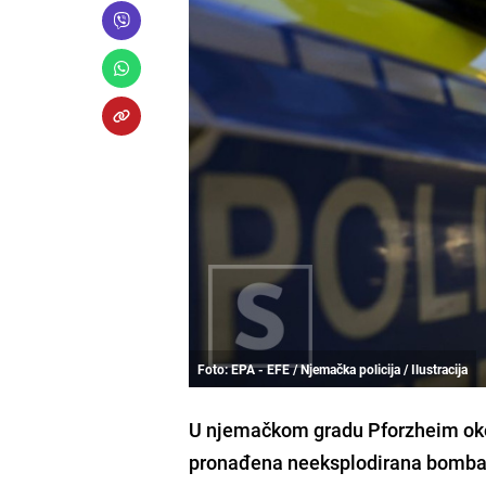
Foto: EPA - EFE / Njemačka policija / Ilustracija
U njemačkom gradu Pforzheim oko 3
pronađena neeksplodirana bomba i