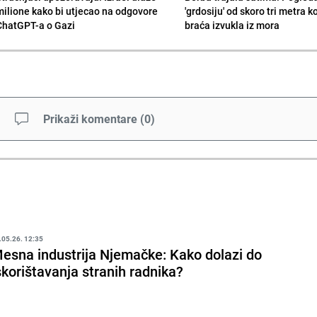
milione kako bi utjecao na odgovore
'grdosiju' od skoro tri metra k
ChatGPT-a o Gazi
braća izvukla iz mora
Prikaži komentare
(
0
)
.05.26. 12:35
esna industrija Njemačke: Kako dolazi do
skorištavanja stranih radnika?