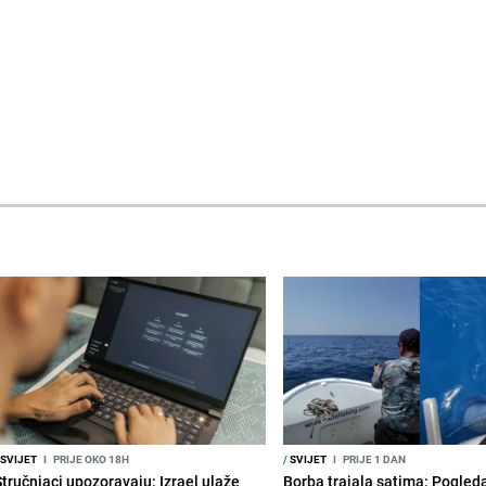
SVIJET
I
PRIJE OKO 18H
/
SVIJET
I
PRIJE 1 DAN
Stručnjaci upozoravaju: Izrael ulaže
Borba trajala satima: Pogled