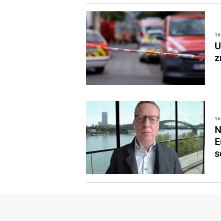
16
U
z
16
N
E
s