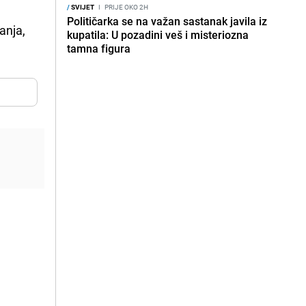
/
SVIJET
I
PRIJE OKO 2H
Političarka se na važan sastanak javila iz
anja,
kupatila: U pozadini veš i misteriozna
tamna figura