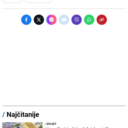
/
Najčitanije
/
SVIJET