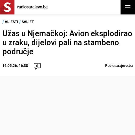
Otvor
/
VIJESTI
/
SVIJET
Užas u Njemačkoj: Avion eksplodirao
u zraku, dijelovi pali na stambeno
područje
16.05.26. 16:38
Radiosarajevo.ba
0