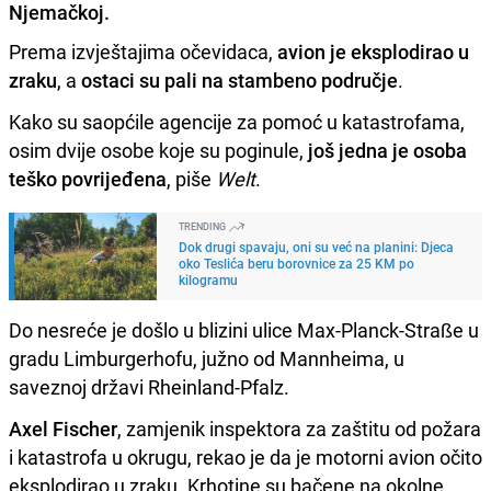
Njemačkoj.
Prema izvještajima očevidaca,
avion je eksplodirao u
zraku
, a
ostaci su pali na stambeno područje
.
Kako su saopćile agencije za pomoć u katastrofama,
osim dvije osobe koje su poginule,
još jedna je osoba
teško povrijeđena
, piše
Welt
.
TRENDING
Dok drugi spavaju, oni su već na planini: Djeca
oko Teslića beru borovnice za 25 KM po
kilogramu
Do nesreće je došlo u blizini ulice Max-Planck-Straße u
gradu Limburgerhofu, južno od Mannheima, u
saveznoj državi Rheinland-Pfalz.
Axel Fischer
, zamjenik inspektora za zaštitu od požara
i katastrofa u okrugu, rekao je da je motorni avion očito
eksplodirao u zraku. Krhotine su bačene na okolne