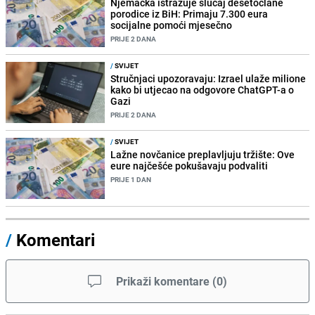
Njemačka istražuje slučaj desetočlane
porodice iz BiH: Primaju 7.300 eura
socijalne pomoći mjesečno
PRIJE 2 DANA
/
SVIJET
Stručnjaci upozoravaju: Izrael ulaže milione
kako bi utjecao na odgovore ChatGPT-a o
Gazi
PRIJE 2 DANA
/
SVIJET
Lažne novčanice preplavljuju tržište: Ove
eure najčešće pokušavaju podvaliti
PRIJE 1 DAN
/
Komentari
Prikaži komentare
(
0
)