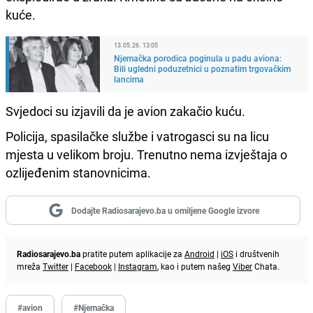
kuće.
13.05.26. 13:05
Njemačka porodica poginula u padu aviona:
Bili ugledni poduzetnici u poznatim trgovačkim
lancima
Svjedoci su izjavili da je avion zakačio kuću.
Policija, spasilačke službe i vatrogasci su na licu
mjesta u velikom broju. Trenutno nema izvještaja o
ozlijeđenim stanovnicima.
Dodajte Radiosarajevo.ba u omiljene Google izvore
Radiosarajevo.ba
pratite putem aplikacije za
Android
|
iOS
i društvenih
mreža
Twitter
|
Facebook
|
Instagram
, kao i putem našeg
Viber
Chata.
#avion
#Njemačka