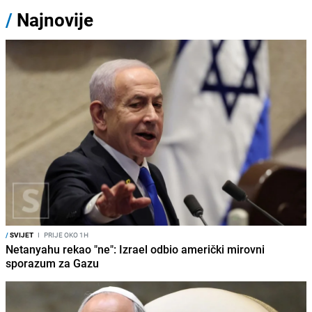
/
Najnovije
/
SVIJET
I
PRIJE OKO 1H
Netanyahu rekao "ne": Izrael odbio američki mirovni
sporazum za Gazu