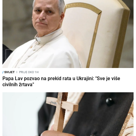
/
SVIJET
I
PRIJE OKO 1H
Papa Lav pozvao na prekid rata u Ukrajini: "Sve je više
civilnih žrtava"