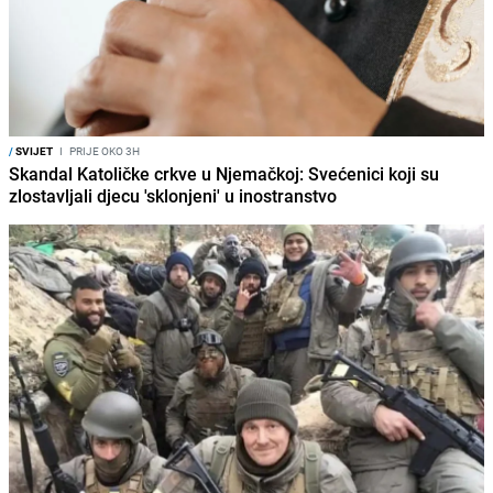
/
SVIJET
I
PRIJE OKO 3H
Skandal Katoličke crkve u Njemačkoj: Svećenici koji su
zlostavljali djecu 'sklonjeni' u inostranstvo