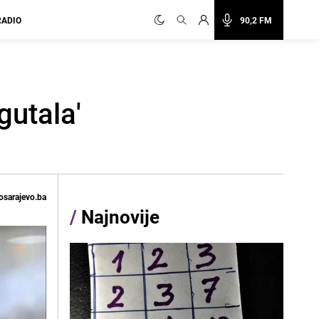
RADIO
90,2 FM
gutala'
osarajevo.ba
/
Najnovije