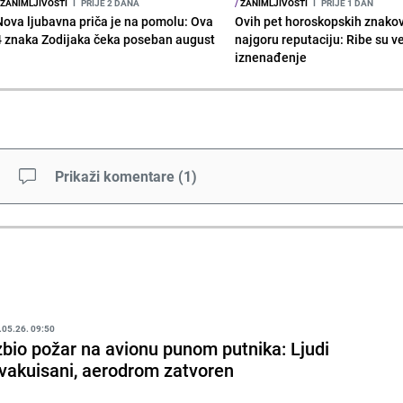
ZANIMLJIVOSTI
I
PRIJE 2 DANA
/
ZANIMLJIVOSTI
I
PRIJE 1 DAN
Nova ljubavna priča je na pomolu: Ova
Ovih pet horoskopskih znako
4 znaka Zodijaka čeka poseban august
najgoru reputaciju: Ribe su v
iznenađenje
Prikaži komentare
(
1
)
.05.26. 09:50
zbio požar na avionu punom putnika: Ljudi
vakuisani, aerodrom zatvoren