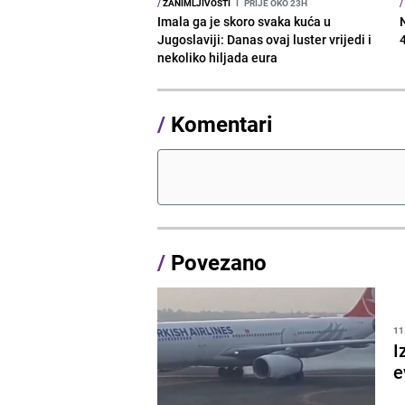
/
ZANIMLJIVOSTI
I
PRIJE OKO 23H
/
Imala ga je skoro svaka kuća u
Jugoslaviji: Danas ovaj luster vrijedi i
nekoliko hiljada eura
/
Komentari
/
Povezano
11
I
e