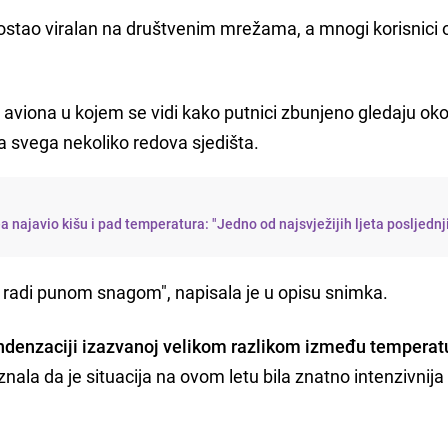
stao viralan na društvenim mrežama, a mnogi korisnici o
iz aviona u kojem se vidi kako putnici zbunjeno gledaju ok
na svega nekoliko redova sjedišta.
najavio kišu i pad temperatura: "Jedno od najsvježijih ljeta posljednj
u radi punom snagom", napisala je u opisu snimka.
ondenzaciji izazvanoj velikom razlikom između temperat
priznala da je situacija na ovom letu bila znatno intenzivnij