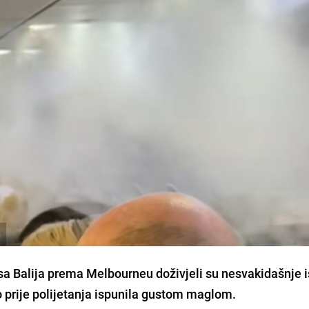
u
 sa Balija prema Melbourneu doživjeli su nesvakidašnje 
 prije polijetanja ispunila gustom maglom.