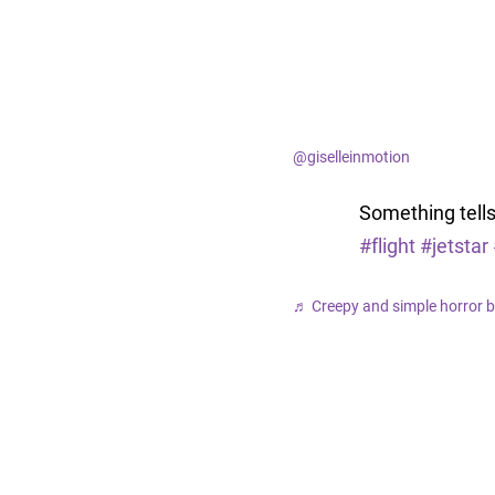
@giselleinmotion
Something tells
#flight
#jetstar
♬ Creepy and simple horror 