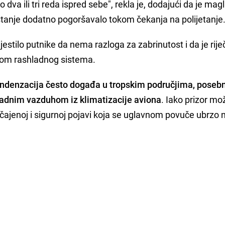
dva ili tri reda ispred sebe", rekla je, dodajući da je magl
 stanje dodatno pogoršavalo tokom čekanja na polijetanje
jestilo putnike da nema razloga za zabrinutost i da je rije
dom rashladnog sistema.
ndenzacija često događa u tropskim područjima, poseb
hladnim vazduhom iz klimatizacije aviona
. Iako prizor mo
bičajenoj i sigurnoj pojavi koja se uglavnom povuče ubrzo