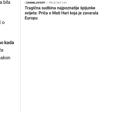
a bila
/
ZANIMLJIVOSTI
I
PRIJE OKO 14H
Tragična sudbina najpoznatije špijunke
.
svijeta: Priča o Mati Hari koja je zavarala
Europu
č o
no kada
že
 nakon