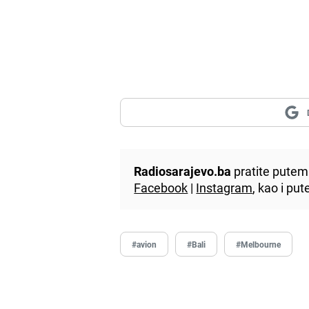
Radiosarajevo.ba
pratite putem 
Facebook
|
Instagram
, kao i p
#avion
#Bali
#Melbourne