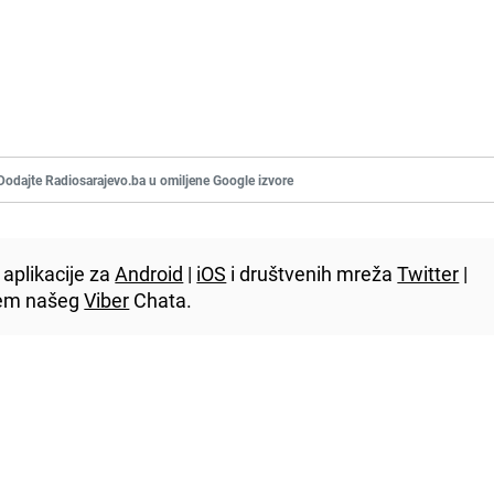
Dodajte Radiosarajevo.ba u omiljene Google izvore
aplikacije za
Android
|
iOS
i društvenih mreža
Twitter
|
utem našeg
Viber
Chata.