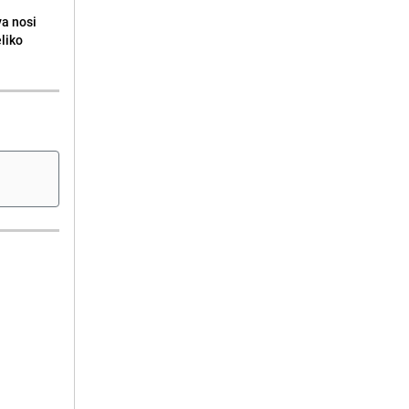
va nosi
eliko