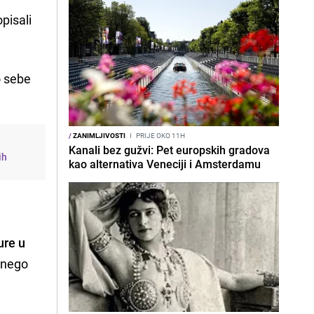
pisali
o sebe
/
ZANIMLJIVOSTI
I
PRIJE OKO 11H
Kanali bez gužvi: Pet europskih gradova
ih
kao alternativa Veneciji i Amsterdamu
ure u
a nego