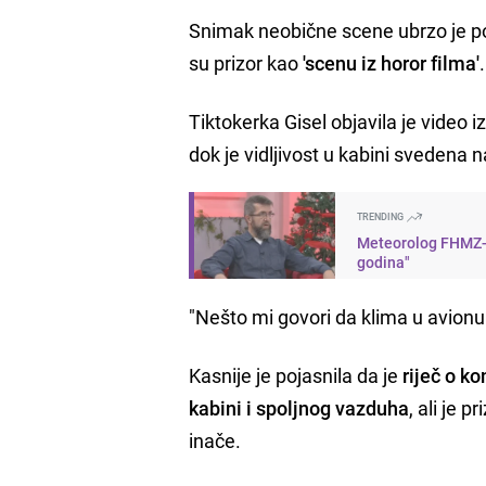
Snimak neobične scene ubrzo je po
su prizor kao
'scenu iz horor filma'
.
Tiktokerka Gisel objavila je video 
dok je vidljivost u kabini svedena 
TRENDING
Meteorolog FHMZ-a 
godina"
"Nešto mi govori da klima u avion
Kasnije je pojasnila da je
riječ o k
kabini i spoljnog vazduha
, ali je 
inače.