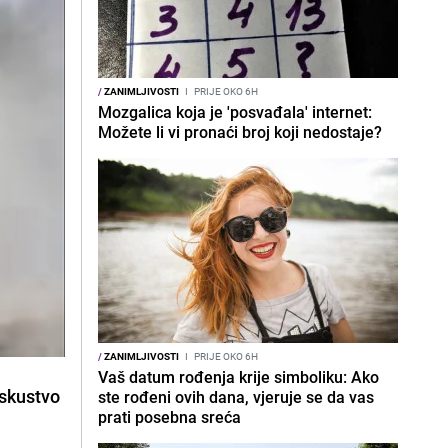
/
ZANIMLJIVOSTI
I
PRIJE OKO 6H
Mozgalica koja je 'posvađala' internet:
Možete li vi pronaći broj koji nedostaje?
/
ZANIMLJIVOSTI
I
PRIJE OKO 6H
Vaš datum rođenja krije simboliku: Ako
iskustvo
ste rođeni ovih dana, vjeruje se da vas
prati posebna sreća