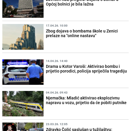
Općoj bolnici je bila lažna
17.04.26. 10:00
Zbog dojava o bombama škole u Zenici
prelaze na "online nastavu"
14.04.26. 14:40
Drama u Kotor Varoši: Aktivirao bombu i
prijetio porodici, policija spriječila tragediju
04.04.26. 09:43
Njemačka: Mladić aktivirao eksplozivnu
napravu u vozu, prijetio da će pobiti putnike
23.03.26. 12:05
Zdravko Čolić saslušan u tužilaštvu: