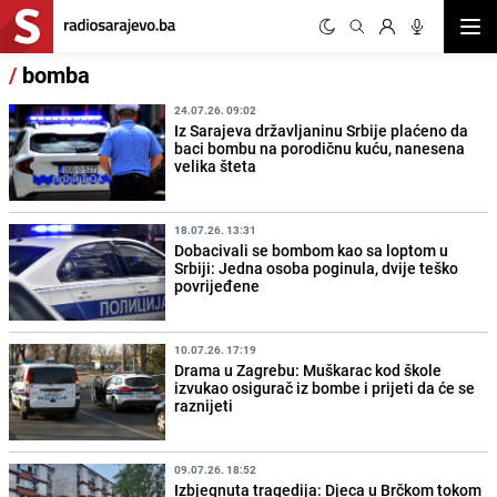
Otvor
/
bomba
24.07.26. 09:02
Iz Sarajeva državljaninu Srbije plaćeno da
baci bombu na porodičnu kuću, nanesena
velika šteta
18.07.26. 13:31
Dobacivali se bombom kao sa loptom u
Srbiji: Jedna osoba poginula, dvije teško
povrijeđene
10.07.26. 17:19
Drama u Zagrebu: Muškarac kod škole
izvukao osigurač iz bombe i prijeti da će se
raznijeti
09.07.26. 18:52
Izbjegnuta tragedija: Djeca u Brčkom tokom