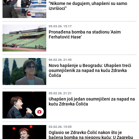
"Nikome ne dugujem, uhapšeni su samo
izvršioci"
05.03.26. 15:17
Pronađena bomba na stadionu 'Asim
Ferhatović Hase'
06.02.26. 21:45
Novo hapšenje u Beogradu: Uhapšen treći
osumnjičenik za napad na kuću Zdravka
Čolića
05.02.26. 21:21
Uhapšen još jedan osumnjičeni za napad na
kuću Zdravka Čolića
03.02.26. 15:05
Oglasio se Zdravko Čolić nakon što je
bačena bomba na njegovu kuću: U Zagrebu