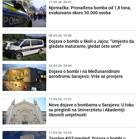
17.05.26. 20:01
Njemačka: Pronađena bomba od 1,8 tona,
evakuisano skoro 30.000 osoba
08.05.26. 15:40
Dojava o bombi u školi u Jajcu: "Umjesto da
gledate maturante, gledat ćete smrt"
23.04.26. 20:04
Dojava o bombi i na Međunarodnom
aerodromu Sarajevo: Vrše se provjere
17.04.26. 17:27
Nove dojave o bombama u Sarajevu: U toku
su pregledi na Univerzitetu i Akademiji
likovnih umjetnosti
17.04.26. 16:24
Završen KDZ pregled: Dojava o bombi u