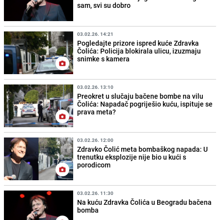
sam, svi su dobro
03.02.26. 14:21
Pogledajte prizore ispred kuće Zdravka
Čolića: Policija blokirala ulicu, izuzmaju
snimke s kamera
03.02.26. 13:10
Preokret u slučaju bačene bombe na vilu
Čolića: Napadač pogriješio kuću, ispituje se
prava meta?
03.02.26. 12:00
Zdravko Čolić meta bombaškog napada: U
trenutku eksplozije nije bio u kući s
porodicom
03.02.26. 11:30
Na kuću Zdravka Čolića u Beogradu bačena
bomba