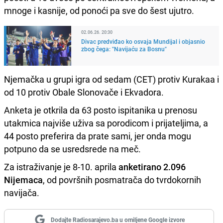
mnoge i kasnije, od ponoći pa sve do šest ujutro.
02.06.26. 20:30
Divac predviđao ko osvaja Mundijal i objasnio
zbog čega: "Navijaću za Bosnu"
Njemačka u grupi igra od sedam (CET) protiv Kurakaa i
od 10 protiv Obale Slonovače i Ekvadora.
Anketa je otkrila da 63 posto ispitanika u prenosu
utakmica najviše uživa sa porodicom i prijateljima, a
44 posto preferira da prate sami, jer onda mogu
potpuno da se usredsrede na meč.
Za istraživanje je 8-10. aprila
anketirano 2.096
Nijemaca
, od površnih posmatrača do tvrdokornih
navijača.
Dodajte Radiosarajevo.ba u omiljene Google izvore