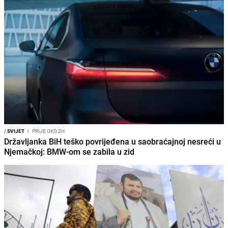
/
SVIJET
I
PRIJE OKO 2H
Državljanka BiH teško povrijeđena u saobraćajnoj nesreći u
Njemačkoj: BMW-om se zabila u zid