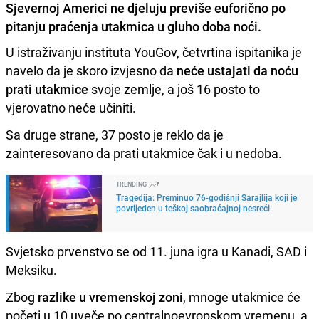
Sjevernoj Americi ne djeluju previše euforično po
pitanju praćenja utakmica u gluho doba noći.
U istraživanju instituta YouGov, četvrtina ispitanika je
navelo da je skoro izvjesno da
neće ustajati da noću
prati utakmice
svoje zemlje, a još 16 posto to
vjerovatno neće učiniti.
Sa druge strane, 37 posto je reklo da je
zainteresovano da prati utakmice čak i u nedoba.
TRENDING
Tragedija: Preminuo 76-godišnji Sarajlija koji je
povrijeđen u teškoj saobraćajnoj nesreći
Svjetsko prvenstvo se od 11. juna igra u Kanadi, SAD i
Meksiku.
Zbog
razlike u vremenskoj zoni
, mnoge utakmice će
početi u 10 uveče po centralnoevropskom vremenu, a