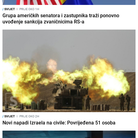
/
SVIJET
I
PRIJE OKO 1H
Grupa američkih senatora i zastupnika traži ponovno
uvođenje sankcija zvaničnicima RS-a
/
SVIJET
I
PRIJE OKO 2H
Novi napadi Izraela na civile: Povrijeđena 51 osoba