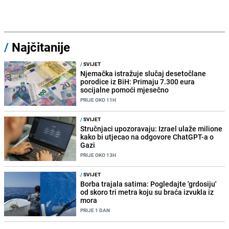
/
Najčitanije
/
SVIJET
Njemačka istražuje slučaj desetočlane
porodice iz BiH: Primaju 7.300 eura
socijalne pomoći mjesečno
PRIJE OKO 11H
/
SVIJET
Stručnjaci upozoravaju: Izrael ulaže milione
kako bi utjecao na odgovore ChatGPT-a o
Gazi
PRIJE OKO 13H
/
SVIJET
Borba trajala satima: Pogledajte 'grdosiju'
od skoro tri metra koju su braća izvukla iz
mora
PRIJE 1 DAN