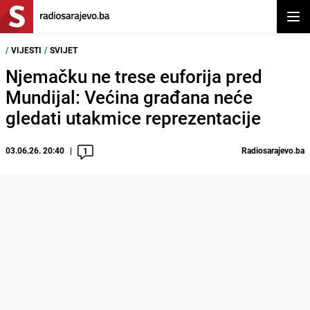
Otvor
/
VIJESTI
/
SVIJET
Njemačku ne trese euforija pred
Mundijal: Većina građana neće
gledati utakmice reprezentacije
03.06.26. 20:40
Radiosarajevo.ba
1