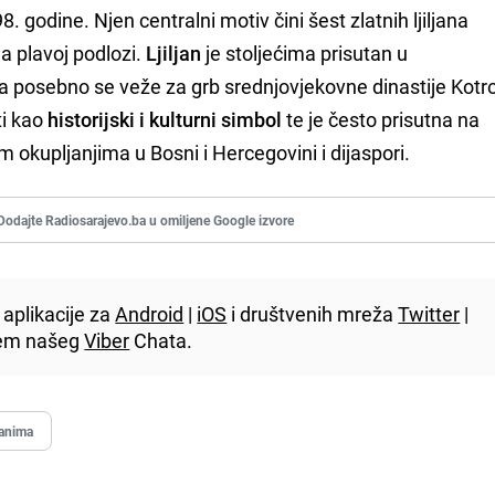
 godine. Njen centralni motiv čini šest zlatnih ljiljana
a plavoj podlozi.
Ljiljan
je stoljećima prisutan u
a posebno se veže za grb srednjovjekovne dinastije Kotr
ti kao
historijski i kulturni simbol
te je često prisutna na
m okupljanjima u Bosni i Hercegovini i dijaspori.
Dodajte Radiosarajevo.ba u omiljene Google izvore
aplikacije za
Android
|
iOS
i društvenih mreža
Twitter
|
utem našeg
Viber
Chata.
janima