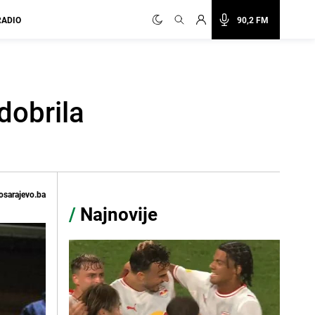
RADIO
90,2 FM
dobrila
osarajevo.ba
/
Najnovije