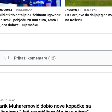
NOGOMET
I
PRIJE 2 DANA
/
NOGOMET
I
PRIJE 1 DAN
Bild otkrio detalje o Džekinom ugovoru:
FK Sarajevo do daljnjeg ne mo
Za svaku pobjedu 20.000 eura, Amra i
na Koševu
djeca dolaze u Njemačku
Prikaži komentare
(
12
)
.05.26. 16:00
arik Muharemović dobio nove kopačke sa
jiljanima: “Još razmišljam šta ću s njima"