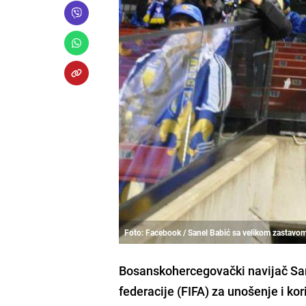
Foto: Facebook / Sanel Babić sa velikom zastavom 
Bosanskohercegovački navijač Sa
federacije (FIFA) za unošenje i kor