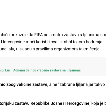
biću pokazuje da FIFA ne smatra zastavu s ljiljanima s
 i Hercegovine moći koristiti ovaj simbol tokom bodrenja
dijalu, u skladu s pravilima organizatora takmičenja.
joj Luci: Adnanu Bajriću vraćena zastava sa ljiljanima
nio zbog veličine zastave
, a ne "zabrane ljiljana jer takv
torijsku zastavu Republike Bosne i Hercegovine,
koja je b