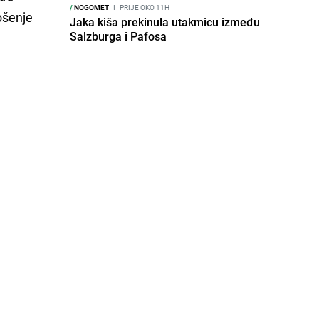
/
NOGOMET
I
PRIJE OKO 11H
ošenje
Jaka kiša prekinula utakmicu između
Salzburga i Pafosa