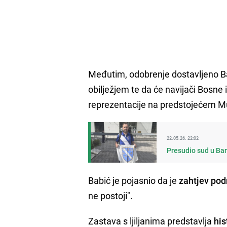
Međutim, odobrenje dostavljeno Ba
obilježjem te da će navijači Bosne
reprezentacije na predstojećem Mun
22.05.26. 22:02
Presudio sud u Ban
Babić je pojasnio da je
zahtjev pod
ne postoji".
Zastava s ljiljanima predstavlja
his