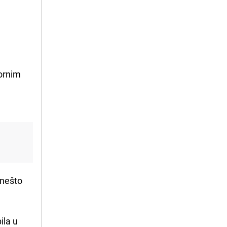
pornim
o nešto
ila u