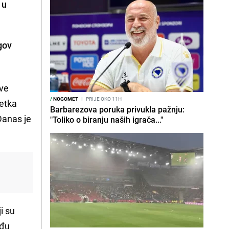
 u
gov
ove
/
NOGOMET
I
PRIJE OKO 11H
tetka
Barbarezova poruka privukla pažnju:
Danas je
"Toliko o biranju naših igrača..."
i su
eđu