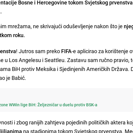
tacije Bosne i Hercegovine tokom Svjetskog prvenstva
.
venim mrežama, ne skrivajući oduševljenje nakon što je
nje
atkom roku.
venstva
! Jutros sam preko
FIFA
-e aplicirao za korištenje 
e u Los Angelesu i Seattleu. Zastavu sam ručno pravio, 
cama BiH protiv Meksika i Sjedinjenih Američkih Država. 
ao je Babić.
one WWin lige BiH: Željezničar u duelu protiv BSK-a
nosti i zbog ranijih zahtjeva pojedinih političkih aktera koj
ljiljanima
na stadionima tokom Svjetskog prvenstva. M