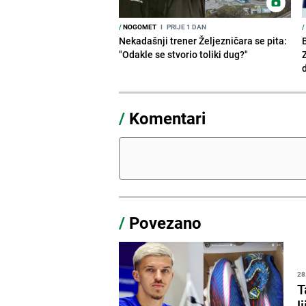
/
NOGOMET
I
PRIJE 1 DAN
/
Nekadašnji trener Željezničara se pita:
"Odakle se stvorio toliki dug?"
/
Komentari
/
Povezano
28
T
l