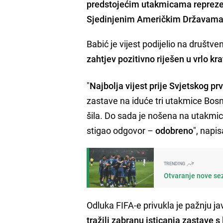
predstojećim utakmicama reprezen
Sjedinjenim Američkim Državama
Babić je vijest podijelio na društ
zahtjev pozitivno riješen u vrlo kr
"
Najbolja vijest prije Svjetskog pr
zastave na iduće tri utakmice Bosn
šila. Do sada je nošena na utakmi
stigao odgovor –
odobreno
", napis
TRENDING
Otvaranje nove sez
Odluka FIFA-e privukla je pažnju jav
tražili zabranu isticanja zastave s 