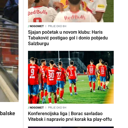
/
NOGOMET
I
PRIJE OKO 8H
Sjajan početak u novom klubu: Haris
Tabaković postigao gol i donio pobjedu
Salzburgu
/
NOGOMET
I
PRIJE OKO 9H
dbalske
Konferencijska liga | Borac savladao
Vitebsk i napravio prvi korak ka play-offu