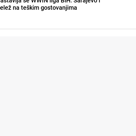
astavlja se WWIN liga BiH: Sarajevo i
elež na teškim gostovanjima