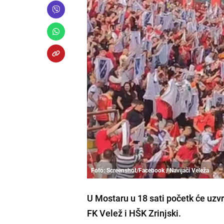
Foto: Screenshot/Facebook / Navijači Veleža
U Mostaru u 18 sati početk će uz
FK Velež i HŠK Zrinjski.