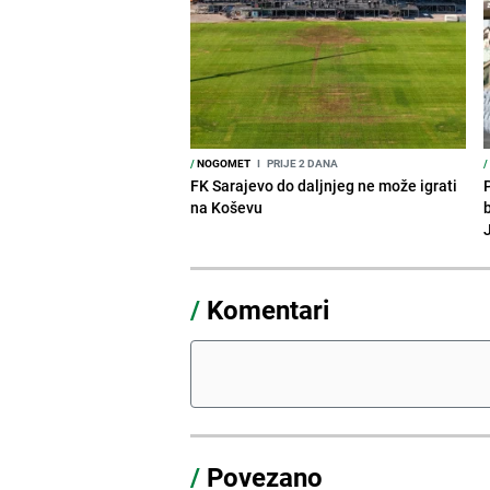
/
NOGOMET
I
PRIJE 2 DANA
/
FK Sarajevo do daljnjeg ne može igrati
P
na Koševu
/
Komentari
/
Povezano