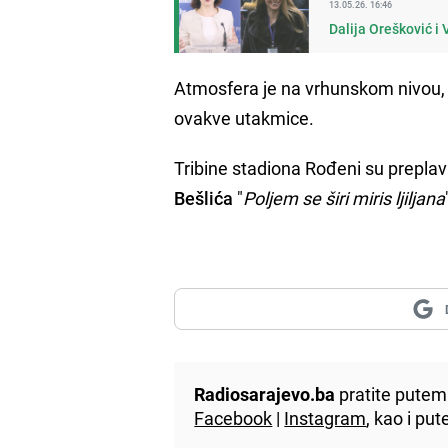
13.05.26. 16:46
Dalija Orešković i
Atmosfera je na vrhunskom nivou, a
ovakve utakmice.
Tribine stadiona Rođeni su prepla
Bešlića
"
Poljem se širi miris ljiljana
Radiosarajevo.ba
pratite putem 
Facebook
|
Instagram
, kao i p