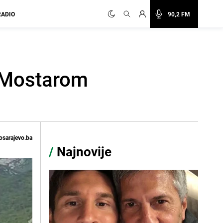
RADIO
90,2 FM
: Mostarom
osarajevo.ba
/
Najnovije