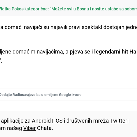
 Vlatka Pokos kategorične: "Možete svi u Bosnu i nosite ustaše sa sobo
 domaći navijači su najavili pravi spektakl dostojan jedn
vljene domaćim navijačima, a
pjeva se i legendarni hit Ha
".
Dodajte Radiosarajevo.ba u omiljene Google izvore
aplikacije za
Android
|
iOS
i društvenih mreža
Twitter
|
utem našeg
Viber
Chata.