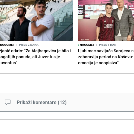
NOGOMET
I
PRIJE 2 DANA
/
NOGOMET
I
PRIJE 1 DAN
janić otkrio: "Za Alajbegovića je bilo i
Ljubimac navijača Sarajeva 
bogatijih ponuda, ali Juventus je
zaboravlja period na Koševu:
Juventus"
emocija je neopisiva"
Prikaži komentare
(
12
)