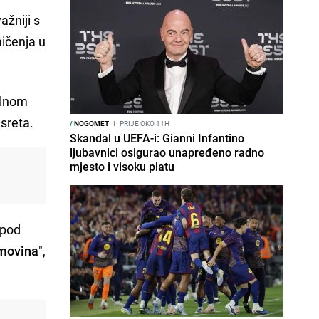
ažniji s
ičenja u
alnom
sreta.
/
NOGOMET
I
PRIJE OKO 11H
Skandal u UEFA-i: Gianni Infantino
ljubavnici osigurao unapređeno radno
mjesto i visoku platu
 pod
omovina
",