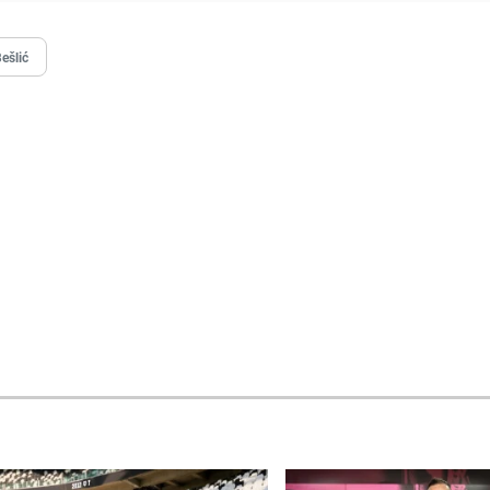
ešlić