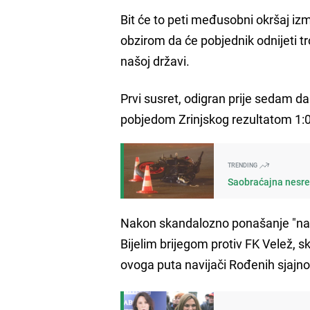
Bit će to peti međusobni okršaj izm
obzirom da će pobjednik odnijeti 
našoj državi.
Prvi susret, odigran prije sedam d
pobjedom Zrinjskog rezultatom 1:0,
TRENDING
Saobraćajna nesre
Nakon skandalozno ponašanje "navi
Bijelim brijegom protiv FK Velež, sk
ovoga puta navijači Rođenih sjajno 