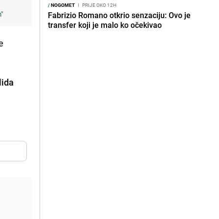
/
NOGOMET
I
PRIJE OKO 12H
m"
Fabrizio Romano otkrio senzaciju: Ovo je
transfer koji je malo ko očekivao
e
lida