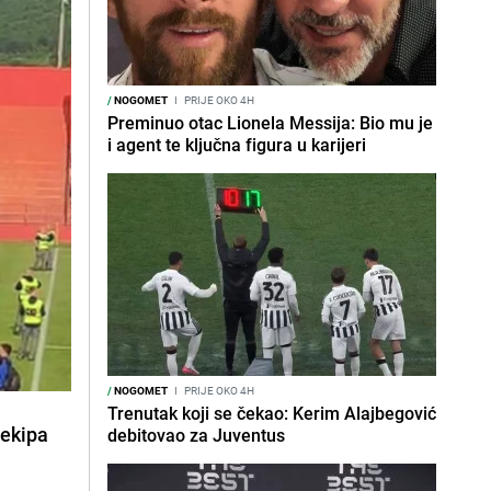
/
NOGOMET
I
PRIJE OKO 4H
Preminuo otac Lionela Messija: Bio mu je
i agent te ključna figura u karijeri
/
NOGOMET
I
PRIJE OKO 4H
Trenutak koji se čekao: Kerim Alajbegović
 ekipa
debitovao za Juventus