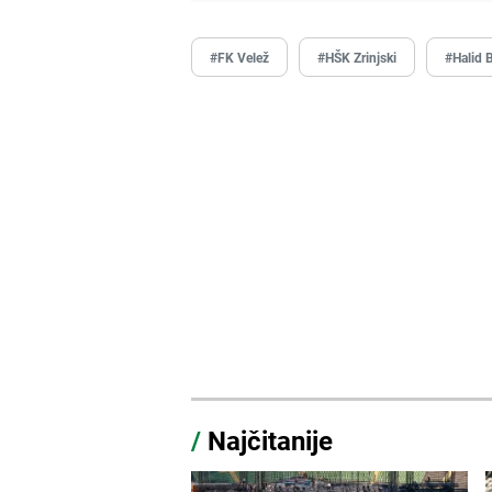
#FK Velež
#HŠK Zrinjski
#Halid B
/
Najčitanije