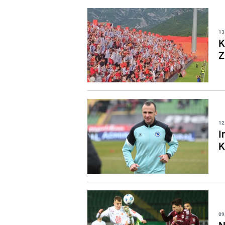
13
K
Z
12
I
K
09