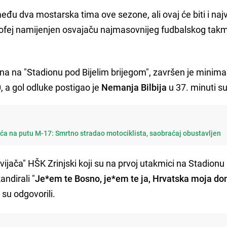
eđu dva mostarska tima ove sezone, ali ovaj će biti i najv
trofej namijenjen osvajaču najmasovnijeg fudbalskog takm
ana na "Stadionu pod Bijelim brijegom", završen je minim
 a gol odluke postigao je
Nemanja Bilbija
u 37. minuti su
ća na putu M-17: Smrtno stradao motociklista, saobraćaj obustavljen
jača" HŠK Zrinjski koji su na prvoj utakmici na Stadionu
andirali "
Je*em te Bosno, je*em te ja, Hrvatska moja d
su odgovorili.