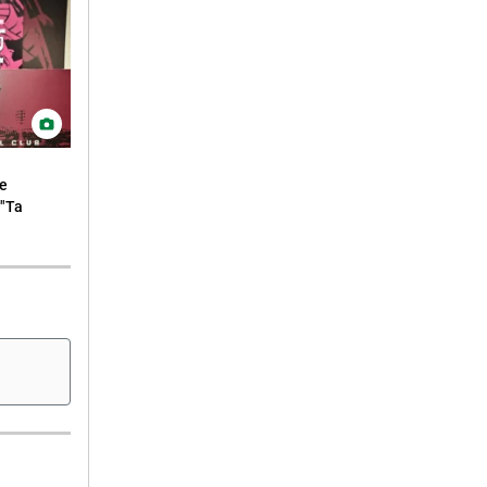
ne
 "Ta