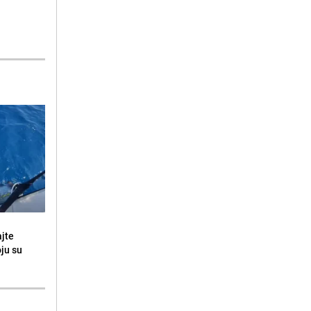
ajte
oju su