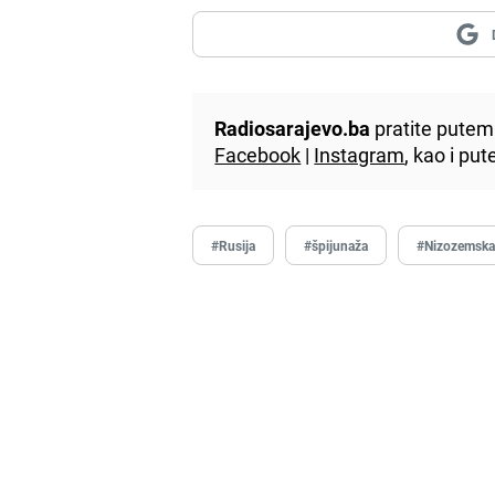
Radiosarajevo.ba
pratite putem 
Facebook
|
Instagram
, kao i p
#Rusija
#špijunaža
#Nizozemsk