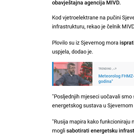
obavještajna agencija MIVD.
Kod vjetroelektrane na pučini Sjev
infrastrukturu, rekao je čelnik MIV
Plovilo su iz Sjevernog mora
isprat
uspjela, dodao je.
TRENDING
Meteorolog FHMZ-a 
godina"
"Posljednjih mjeseci uočavali smo 
energetskog sustava u Sjevernom
"Rusija mapira kako funkcioniraju 
mogli
sabotirati energetsku infras