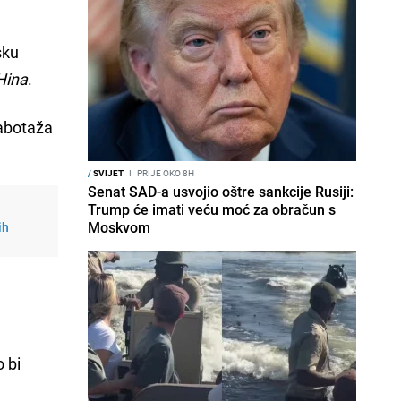
sku
Hina
.
sabotaža
/
SVIJET
I
PRIJE OKO 8H
Senat SAD-a usvojio oštre sankcije Rusiji:
Trump će imati veću moć za obračun s
Moskvom
ih
 bi