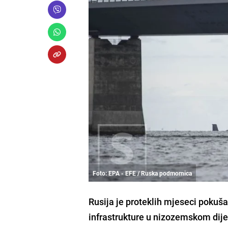
Foto: EPA - EFE / Ruska podmornica
Rusija je proteklih mjeseci pokuša
infrastrukture u nizozemskom dije