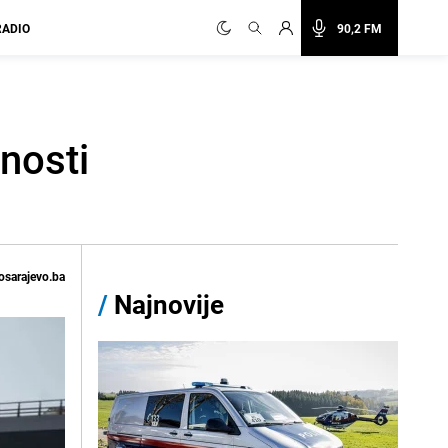
RADIO
90,2 FM
nosti
osarajevo.ba
/
Najnovije