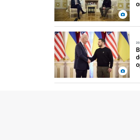
o
20
B
d
o