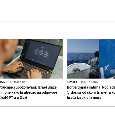
SVIJET
I
PRIJE 1 DAN
/
SVIJET
I
PRIJE 2 DANA
Stručnjaci upozoravaju: Izrael ulaže
Borba trajala satima: Pogled
milione kako bi utjecao na odgovore
'grdosiju' od skoro tri metra k
ChatGPT-a o Gazi
braća izvukla iz mora