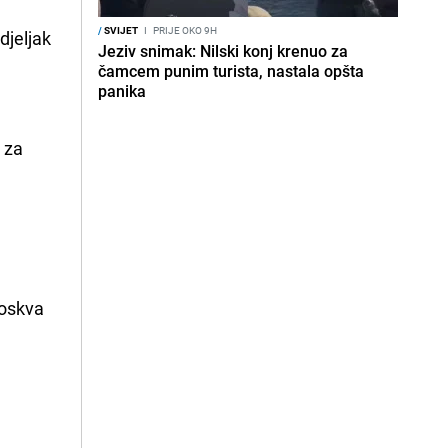
/
SVIJET
I
PRIJE OKO 9H
djeljak
Jeziv snimak: Nilski konj krenuo za
čamcem punim turista, nastala opšta
panika
 za
Moskva