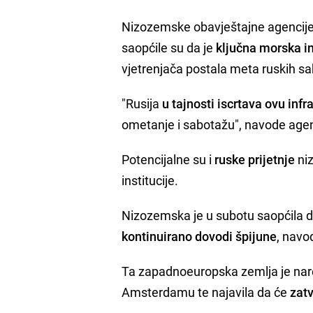
Nizozemske obavještajne agencije
saopćile su da je
ključna morska in
vjetrenjača postala meta ruskih sa
"Rusija
u tajnosti iscrtava ovu infr
ometanje i sabotažu", navode agen
Potencijalne su i
ruske prijetnje
niz
institucije.
Nizozemska je u subotu saopćila da
kontinuirano dovodi špijune
, navo
Ta zapadnoeuropska zemlja je nared
Amsterdamu te najavila da će
zatv