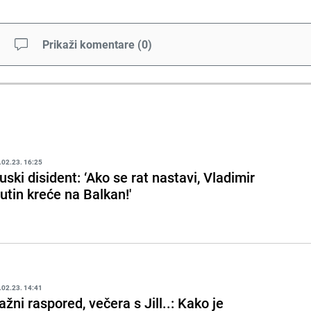
Prikaži komentare
(
0
)
.02.23. 16:25
uski disident: ‘Ako se rat nastavi, Vladimir
utin kreće na Balkan!'
.02.23. 14:41
ažni raspored, večera s Jill..: Kako je