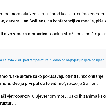
ernog mora otkriven je ruski brod koji je skenirao energet
D-a, general
Jan Swillens
, na konferenciji za medije, piše
ili nizozemska mornarica
i obalna straža prije no što je 
najavio kišu i pad temperatura: "Jedno od najsvježijih ljeta posljednj
smo ruske aktere kako pokušavaju otkriti funkcioniranje
 moru.
Ovo je prvi put da to vidimo
", rekao je Swillens.
naši vjetroparkovi u Sjevernom moru. Jako ih zanima kako
trukturu
".