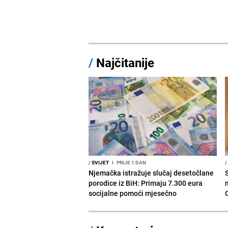
/
Najčitanije
/
SVIJET
I
PRIJE 1 DAN
/
Njemačka istražuje slučaj desetočlane
porodice iz BiH: Primaju 7.300 eura
socijalne pomoći mjesečno