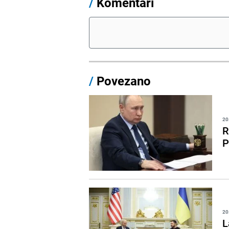
/
Komentari
/
Povezano
20
R
P
20
L