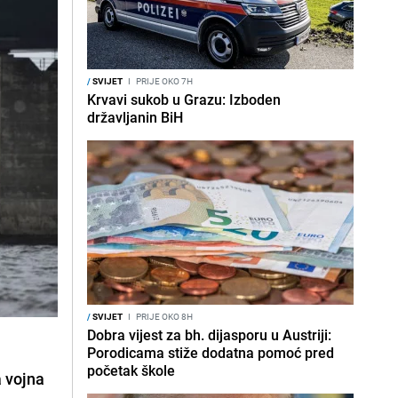
/
SVIJET
I
PRIJE OKO 7H
Krvavi sukob u Grazu: Izboden
državljanin BiH
/
SVIJET
I
PRIJE OKO 8H
Dobra vijest za bh. dijasporu u Austriji:
Porodicama stiže dodatna pomoć pred
početak škole
a vojna