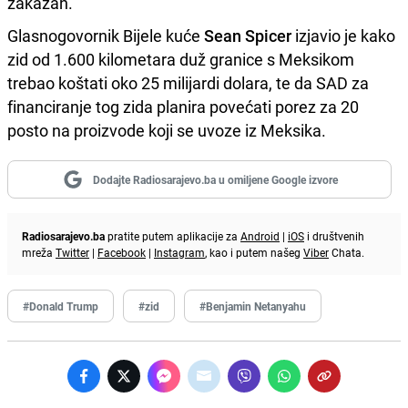
zakazan.
Glasnogovornik Bijele kuće
Sean Spicer
izjavio je kako
zid od 1.600 kilometara duž granice s Meksikom
trebao koštati oko 25 milijardi dolara, te da SAD za
financiranje tog zida planira povećati porez za 20
posto na proizvode koji se uvoze iz Meksika.
Dodajte Radiosarajevo.ba u omiljene Google izvore
Radiosarajevo.ba
pratite putem aplikacije za
Android
|
iOS
i društvenih
mreža
Twitter
|
Facebook
|
Instagram
, kao i putem našeg
Viber
Chata.
#Donald Trump
#zid
#Benjamin Netanyahu