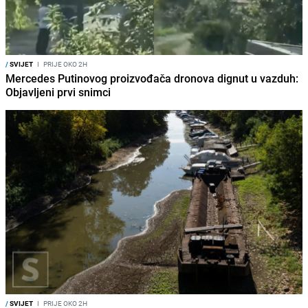
/
SVIJET
I
PRIJE OKO 2H
Mercedes Putinovog proizvođača dronova dignut u vazduh:
Objavljeni prvi snimci
/
SVIJET
I
PRIJE OKO 2H