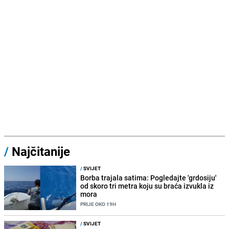
/
Najčitanije
/
SVIJET
Borba trajala satima: Pogledajte 'grdosiju'
od skoro tri metra koju su braća izvukla iz
mora
PRIJE OKO 19H
/
SVIJET