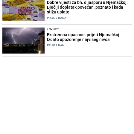
Dobre vijesti za bh. dijasporu u Njemačkoj:
Dječiji doplatak povećan, poznato i kada
stižu uplate
PRIJE 2 DANA
/
SVIJET
Ekstremna opasnost prijeti Njemačkoj:
Izdato upozorenje najvišeg nivoa
PRIJE 1 DAN