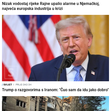
Nizak vodostaj rijeke Rajne upalio alarme u Njemačkoj,
najveća europska industrija u krizi
/
SVIJET
I
PRIJE OKO 3H
Trump o razgovorima s Iranom: "Čuo sam da idu jako dobro"