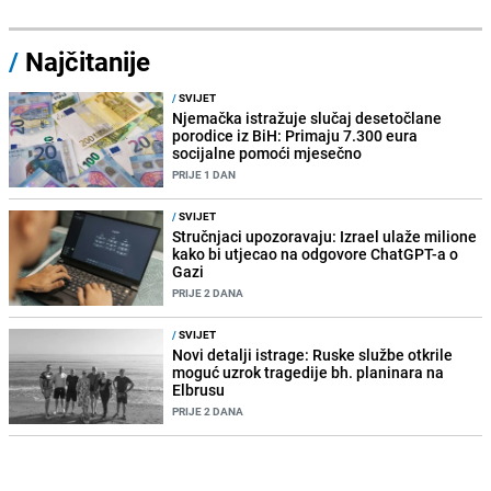
/
Najčitanije
/
SVIJET
Njemačka istražuje slučaj desetočlane
porodice iz BiH: Primaju 7.300 eura
socijalne pomoći mjesečno
PRIJE 1 DAN
/
SVIJET
Stručnjaci upozoravaju: Izrael ulaže milione
kako bi utjecao na odgovore ChatGPT-a o
Gazi
PRIJE 2 DANA
/
SVIJET
Novi detalji istrage: Ruske službe otkrile
moguć uzrok tragedije bh. planinara na
Elbrusu
PRIJE 2 DANA