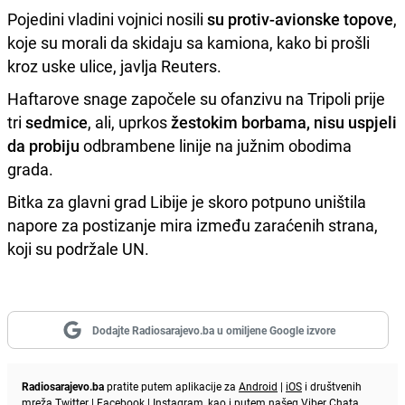
Pojedini vladini vojnici nosili
su protiv-avionske topove
,
koje su morali da skidaju sa kamiona, kako bi prošli
kroz uske ulice, javlja Reuters.
Haftarove snage započele su ofanzivu na Tripoli prije
tri
sedmice
, ali, uprkos
žestokim borbama, nisu uspjeli
da probiju
odbrambene linije na južnim obodima
grada.
Bitka za glavni grad Libije je skoro potpuno uništila
napore za postizanje mira između zaraćenih strana,
koji su podržale UN.
Dodajte Radiosarajevo.ba u omiljene Google izvore
Radiosarajevo.ba
pratite putem aplikacije za
Android
|
iOS
i društvenih
mreža
Twitter
|
Facebook
|
Instagram
, kao i putem našeg
Viber
Chata.