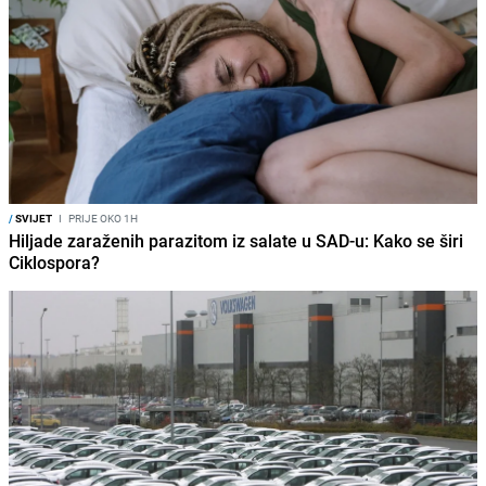
/
SVIJET
I
PRIJE OKO 1H
Hiljade zaraženih parazitom iz salate u SAD-u: Kako se širi
Ciklospora?