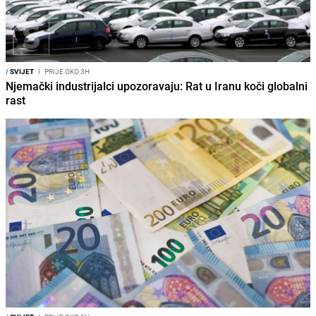
/
SVIJET
I
PRIJE OKO 3H
Njemački industrijalci upozoravaju: Rat u Iranu koči globalni
rast