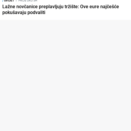
/
SVIJET
I
PRIJE OKO 5H
Lažne novčanice preplavljuju tržište: Ove eure najčešće
pokušavaju podvaliti