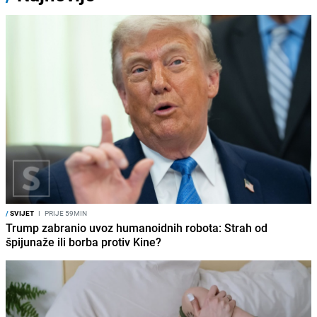
/
SVIJET
I
PRIJE 59MIN
Trump zabranio uvoz humanoidnih robota: Strah od
špijunaže ili borba protiv Kine?