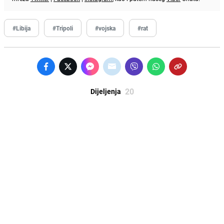
#Libija
#Tripoli
#vojska
#rat
20
Dijeljenja