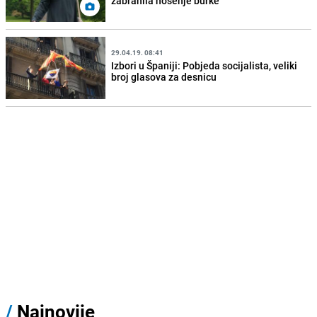
zabranila nošenje burke
29.04.19. 08:41
Izbori u Španiji: Pobjeda socijalista, veliki
broj glasova za desnicu
/
Najnovije