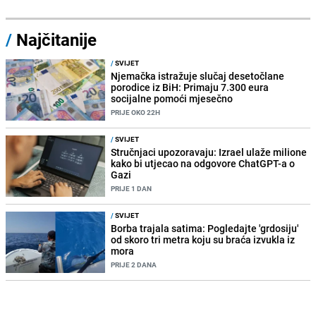
/
Najčitanije
/
SVIJET
Njemačka istražuje slučaj desetočlane
porodice iz BiH: Primaju 7.300 eura
socijalne pomoći mjesečno
PRIJE OKO 22H
/
SVIJET
Stručnjaci upozoravaju: Izrael ulaže milione
kako bi utjecao na odgovore ChatGPT-a o
Gazi
PRIJE 1 DAN
/
SVIJET
Borba trajala satima: Pogledajte 'grdosiju'
od skoro tri metra koju su braća izvukla iz
mora
PRIJE 2 DANA