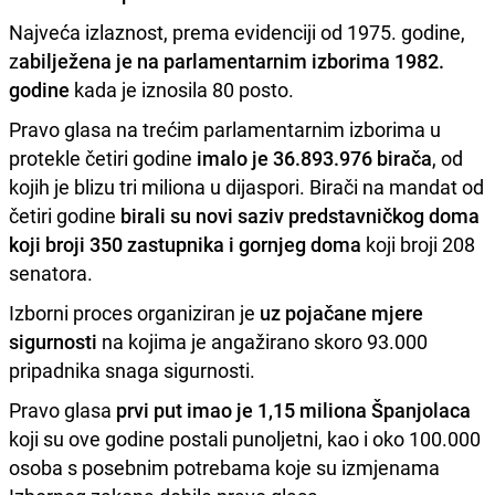
Najveća izlaznost, prema evidenciji od 1975. godine,
z
abilježena je na parlamentarnim izborima 1982.
godine
kada je iznosila 80 posto.
Pravo glasa na trećim parlamentarnim izborima u
protekle četiri godine
imalo je 36.893.976 birača
, od
kojih je blizu tri miliona u dijaspori. Birači na mandat od
četiri godine
birali su novi saziv predstavničkog doma
koji broji 350 zastupnika i gornjeg doma
koji broji 208
senatora.
Izborni proces organiziran je
uz pojačane mjere
sigurnosti
na kojima je angažirano skoro 93.000
pripadnika snaga sigurnosti.
Pravo glasa
prvi put imao je 1,15 miliona Španjolaca
koji su ove godine postali punoljetni, kao i oko 100.000
osoba s posebnim potrebama koje su izmjenama