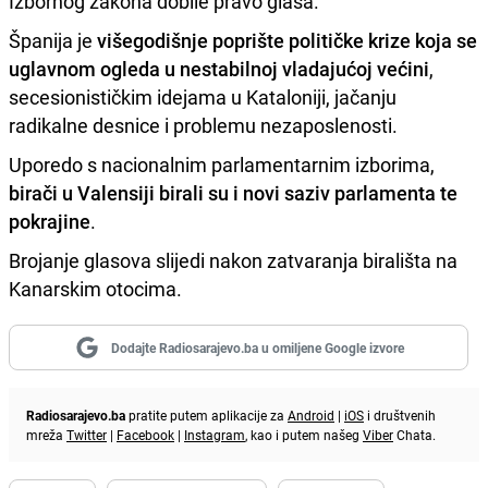
Izbornog zakona dobile pravo glasa.
Španija je
višegodišnje poprište političke krize koja se
uglavnom ogleda u nestabilnoj vladajućoj većini
,
secesionističkim idejama u Kataloniji, jačanju
radikalne desnice i problemu nezaposlenosti.
Uporedo s nacionalnim parlamentarnim izborima,
birači u Valensiji birali su i novi saziv parlamenta te
pokrajine
.
Brojanje glasova slijedi nakon zatvaranja birališta na
Kanarskim otocima.
Dodajte Radiosarajevo.ba u omiljene Google izvore
Radiosarajevo.ba
pratite putem aplikacije za
Android
|
iOS
i društvenih
mreža
Twitter
|
Facebook
|
Instagram
, kao i putem našeg
Viber
Chata.