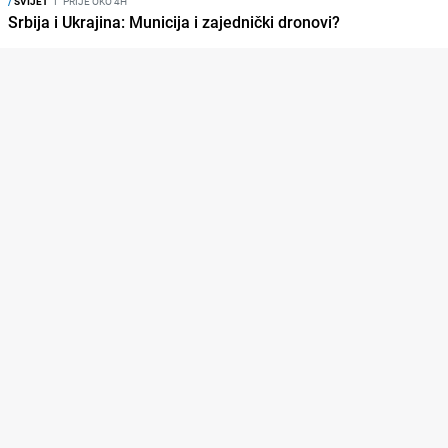
/
SVIJET
I
PRIJE OKO 4H
Srbija i Ukrajina: Municija i zajednički dronovi?