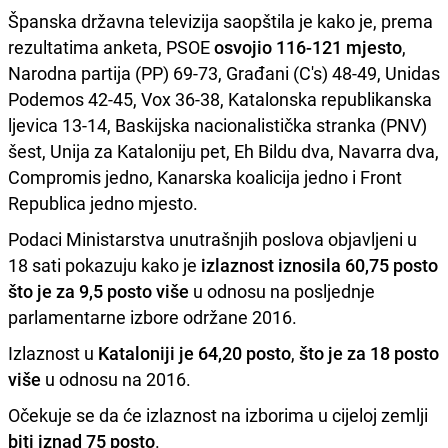
Španska državna televizija saopštila je kako je, prema
rezultatima anketa, PSOE
osvojio 116-121 mjesto
,
Narodna partija (PP) 69-73, Građani (C's) 48-49, Unidas
Podemos 42-45, Vox 36-38, Katalonska republikanska
ljevica 13-14, Baskijska nacionalistička stranka (PNV)
šest, Unija za Kataloniju pet, Eh Bildu dva, Navarra dva,
Compromis jedno, Kanarska koalicija jedno i Front
Republica jedno mjesto.
Podaci Ministarstva unutrašnjih poslova objavljeni u
18 sati pokazuju kako je
izlaznost iznosila 60,75 posto
što je za 9,5 posto više
u odnosu na posljednje
parlamentarne izbore održane 2016.
Izlaznost u
Kataloniji je 64,20 posto
,
što je za 18 posto
više
u odnosu na 2016.
Očekuje se da će izlaznost na izborima u cijeloj zemlji
biti iznad 75 posto
.