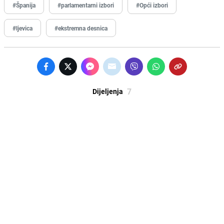
#Španija
#parlamentarni izbori
#Opći izbori
#ljevica
#ekstremna desnica
7
Dijeljenja