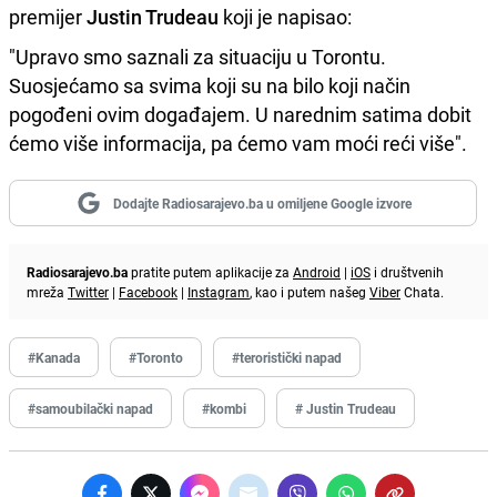
premijer
Justin Trudeau
koji je napisao:
"Upravo smo saznali za situaciju u Torontu.
Suosjećamo sa svima koji su na bilo koji način
pogođeni ovim događajem. U narednim satima dobit
ćemo više informacija, pa ćemo vam moći reći više".
Dodajte Radiosarajevo.ba u omiljene Google izvore
Radiosarajevo.ba
pratite putem aplikacije za
Android
|
iOS
i društvenih
mreža
Twitter
|
Facebook
|
Instagram
, kao i putem našeg
Viber
Chata.
#Kanada
#Toronto
#teroristički napad
#samoubilački napad
#kombi
# Justin Trudeau