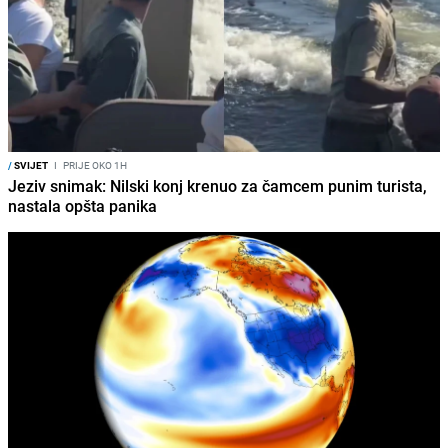
/
SVIJET
I
PRIJE OKO 1H
Jeziv snimak: Nilski konj krenuo za čamcem punim turista,
nastala opšta panika