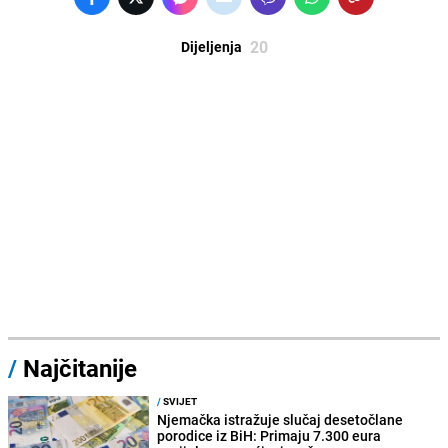
20
Dijeljenja
/
Najčitanije
/
SVIJET
Njemačka istražuje slučaj desetočlane
porodice iz BiH: Primaju 7.300 eura