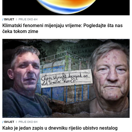
/
SVIJET
I
PRIJE OKO 4H
Klimatski fenomeni mijenjaju vrijeme: Pogledajte šta nas
čeka tokom zime
/
SVIJET
I
PRIJE OKO 6H
Kako je jedan zapis u dnevniku riješio ubistvo nestalog