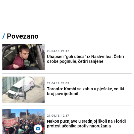
/
Povezano
23.04.18. 21:47
Uhapšen "goli ubica" iz Nashvillea: Četiri
osobe poginule, četiri ranjene
23.04.18. 21:05
Toronto: Kombi se zabio u pješake, veliki
broj povrijeđenih
21.04.18. 12:17
Nakon pucnjave u srednjoj školi na Floridi
protest učenika protiv naoružanja