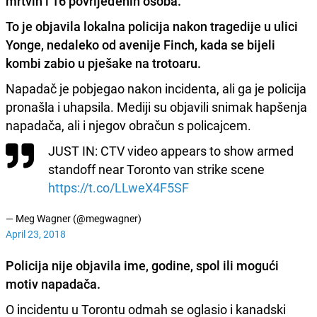
mrtvih i 16 povrijeđenih osoba.
To je objavila lokalna policija nakon tragedije u ulici
Yonge
, nedaleko od avenije
Finch
, kada se
bijeli
kombi zabio u pješake na trotoaru.
Napadač je pobjegao nakon incidenta, ali ga je policija
pronašla i uhapsila. Mediji su objavili snimak hapšenja
napadača, ali i njegov obračun s policajcem.
JUST IN: CTV video appears to show armed
standoff near Toronto van strike scene
https://t.co/LLweX4F5SF
— Meg Wagner (@megwagner)
April 23, 2018
Policija nije objavila ime, godine, spol ili mogući
motiv napadača.
O incidentu u Torontu odmah se oglasio i kanadski