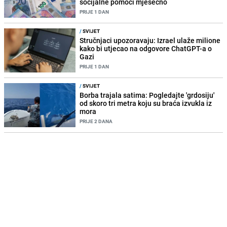
socijalne pomoći mjesečno
PRIJE 1 DAN
/
SVIJET
Stručnjaci upozoravaju: Izrael ulaže milione
kako bi utjecao na odgovore ChatGPT-a o
Gazi
PRIJE 1 DAN
/
SVIJET
Borba trajala satima: Pogledajte 'grdosiju'
od skoro tri metra koju su braća izvukla iz
mora
PRIJE 2 DANA