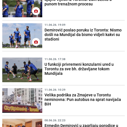
punom trenažnom procesu
11.06.26. 19:09
Demirović poslao poruku iz Toronta: Nismo
došli na Mundijal da bismo vidjeli kakvi su
stadioni
11.06.26. 17:38
U funkciji privremeni konzularni ured u
Torontu za sve bh. državljane tokom
Mundijala
11.06.26. 10:29
Velika podrška za Zmajeve u Torontu
neminovna: Pun autobus na sprat navijača
BiH
08.06.26. 22:23
Ermedin Demirović u zagrljaju porodice u