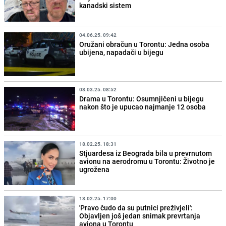
kanadski sistem
04.06.25. 09:42
Oružani obračun u Torontu: Jedna osoba
ubijena, napadači u bijegu
08.03.25. 08:52
Drama u Torontu: Osumnjičeni u bijegu
nakon što je upucao najmanje 12 osoba
18.02.25. 18:31
Stjuardesa iz Beograda bila u prevrnutom
avionu na aerodromu u Torontu: Životno je
ugrožena
18.02.25. 17:00
'Pravo čudo da su putnici preživjeli':
Objavljen još jedan snimak prevrtanja
aviona u Torontu