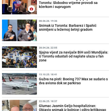
Torontu: Slobodno vrijeme provodi sa
kćerkom i suprugom
08.06.26. 19:36
Snimak iz Toronta: Barbarez i Spahić
snimljeni u ležernoj šetnji gradom
28.04.26. 22:05
Sjajna vijest za navijače BiH uoči Mundijala:
U Torontu odustali od naplate ulaza u fan
zone
15.10.25. 18:41
Gužva na pisti: Boeing 737 Max se sudario s
dva aviona dok se parkirao
22.06.25. 18:37
Glumac Jasmin Geljo hospitaliziran:
Objavio snimak iz bolnice i oštro kritikovao