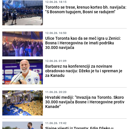
12.06.26. 18:15
Toronto se trese, krenuo korteo bh. navijača:
"S Bosnom tugujem, Bosni se radujem"
12.06.26. 16:50
Ulice Toronta kao da se meč igra u Zenici:
Bosna i Hercegovina će imati podršku
30.000 navijača
12.06.26. 01:09
Barbarez na konferenciji za novinare
obradovao naciju: Džeko je tu i spreman je
za Kanadu
11.06.26. 20:20
Hrvatski mediji: "Invazija na Toronto. Skoro
30.000 navijača Bosne i Hercegovine protiv
Kanade"
11.06.26. 19:42
Sjajne vijesti iz Toronta: Edin Džeko u