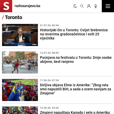
Otvor
/
Toronto
31.07.26. 06:44
Historijski čin u Torontu: Cvijet Srebrenice
na reverima gradonačelnice i svih 25
vijećnika
12.07.26. 08:05
Pucnjava na festivalu u Torontu: Dvije osobe
ubijene, šest ranjeno
17.06.26. 07:34
Dirljiva objava Elme iz Amerike: "Zbog rata
smo napustili BiH, a sada s ocem navijam za
Zmajeve"
12.06.26. 23:22
Zmajevi napuštaju Kanadu i sele u Ameriku: