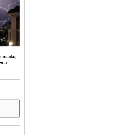
jemačkoj:
ivoa