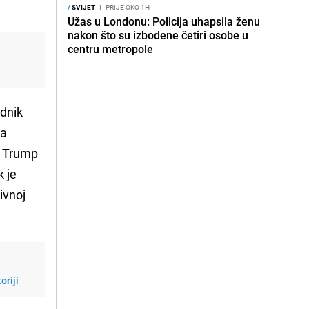
/
SVIJET
I
PRIJE OKO 1H
Užas u Londonu: Policija uhapsila ženu
nakon što su izbodene četiri osobe u
centru metropole
ednik
za
n. Trump
k je
ivnoj
oriji