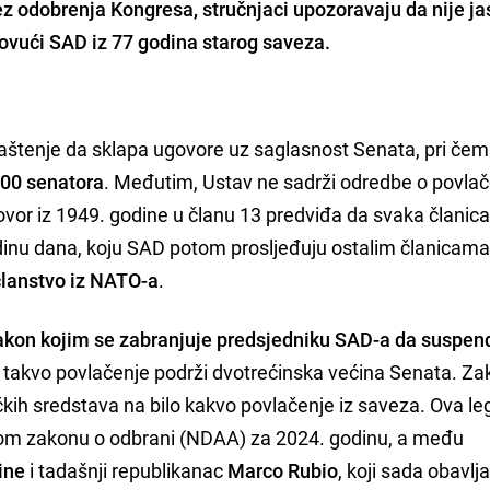
z odobrenja Kongresa, stručnjaci upozoravaju da nije j
povući SAD iz 77 godina starog saveza.
aštenje da sklapa ugovore uz saglasnost Senata, pri čem
100 senatora
. Međutim, Ustav ne sadrži odredbe o povlač
vor iz 1949. godine u članu 13 predviđa da svaka člani
odinu dana, koju SAD potom prosljeđuju ostalim članicama
članstvo iz NATO-a
.
akon kojim se zabranjuje predsjedniku SAD-a da suspend
o takvo povlačenje podrži dvotrećinska većina Senata. Za
kih sredstava na bilo kakvo povlačenje iz saveza. Ova leg
om zakonu o odbrani (NDAA) za 2024. godinu, a među
ine
i tadašnji republikanac
Marco Rubio
, koji sada obavlj