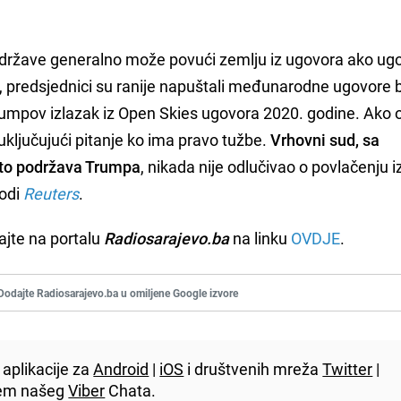
ržave generalno može povući zemlju iz ugovora ako ug
, predsjednici su ranije napuštali međunarodne ugovore 
rumpov izlazak iz Open Skies ugovora 2020. godine. Ako 
, uključujući pitanje ko ima pravo tužbe.
Vrhovni sud, sa
to podržava Trumpa
, nikada nije odlučivao o povlačenju i
vodi
Reuters
.
ajte na portalu
Radiosarajevo.ba
na linku
OVDJE
.
Dodajte Radiosarajevo.ba u omiljene Google izvore
aplikacije za
Android
|
iOS
i društvenih mreža
Twitter
|
utem našeg
Viber
Chata.