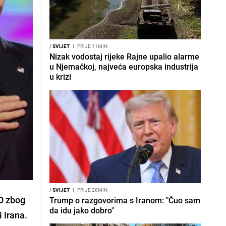
/
SVIJET
I
PRIJE 11MIN
Nizak vodostaj rijeke Rajne upalio alarme
u Njemačkoj, najveća europska industrija
u krizi
/
SVIJET
I
PRIJE 28MIN
O zbog
Trump o razgovorima s Iranom: "Čuo sam
da idu jako dobro"
 Irana.