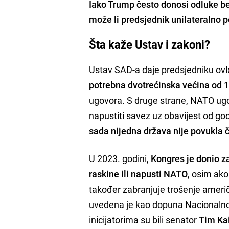
Iako Trump često donosi odluke be
može li predsjednik unilateralno 
Šta kaže Ustav i zakoni?
Ustav SAD-a daje predsjedniku ovl
potrebna dvotrećinska većina od 
ugovora. S druge strane, NATO ugo
napustiti savez uz obavijest od g
sada nijedna država nije povukla 
U 2023. godini,
Kongres je donio z
raskine ili napusti NATO
, osim ak
također zabranjuje trošenje američ
uvedena je kao dopuna Nacionaln
inicijatorima su bili senator
Tim Ka