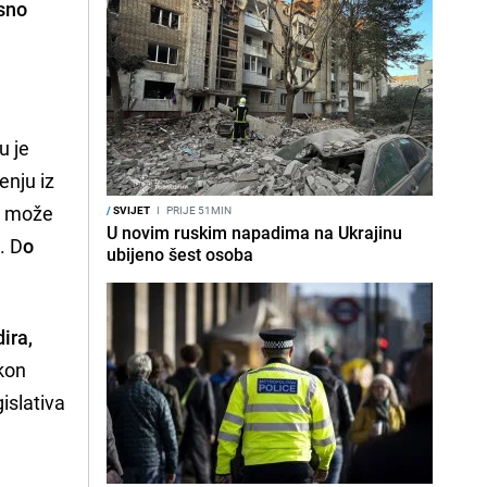
asno
u je
enju iz
ca može
/
SVIJET
I
PRIJE 51MIN
U novim ruskim napadima na Ukrajinu
. D
o
ubijeno šest osoba
ira,
kon
islativa
a