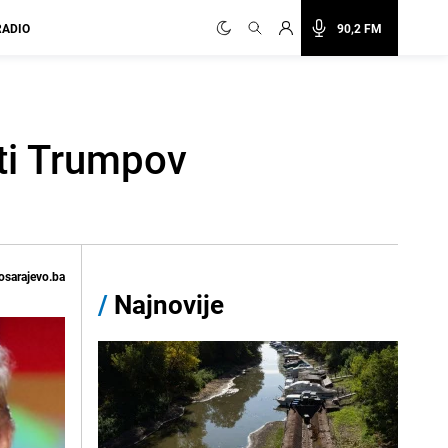
RADIO
90,2 FM
ti Trumpov
osarajevo.ba
/
Najnovije