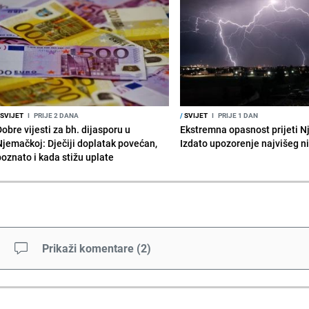
SVIJET
I
PRIJE 2 DANA
/
SVIJET
I
PRIJE 1 DAN
obre vijesti za bh. dijasporu u
Ekstremna opasnost prijeti N
Njemačkoj: Dječiji doplatak povećan,
Izdato upozorenje najvišeg n
poznato i kada stižu uplate
Prikaži komentare
(
2
)