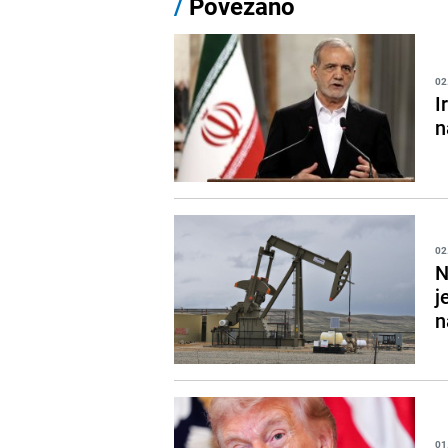
/
Povezano
02
I
n
02
N
j
n
01