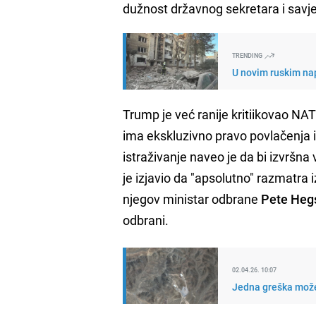
dužnost državnog sekretara i savje
TRENDING
U novim ruskim na
Trump je već ranije kritiikovao NAT
ima ekskluzivno pravo povlačenja i
istraživanje naveo je da bi izvršna
je izjavio da "apsolutno" razmatra
njegov ministar odbrane
Pete Heg
odbrani.
02.04.26. 10:07
Jedna greška može i