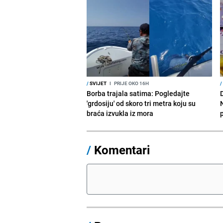
/
SVIJET
I
PRIJE OKO 16H
/
Borba trajala satima: Pogledajte
D
'grdosiju' od skoro tri metra koju su
braća izvukla iz mora
/
Komentari