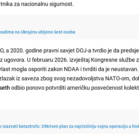
tnika za nacionalnu sigurnost.
padima na Ukrajinu ubijeno šest osoba
O, a 2020. godine pravni savjet DOJ-a tvrdio je da predsj
z ugovora. U februaru 2026. izvještaj Kongresne službe 
 vlast mogla osporiti zakon NDAA i tvrditi da je neustava
 izlazak iz saveza zbog svog nezadovoljstva NATO-om, do
seth
odbio ponovo potvrditi američku posvećenost kolekt
zazvati katastrofu: Otkriven plan za najrizičniju vojnu operaciju u hist