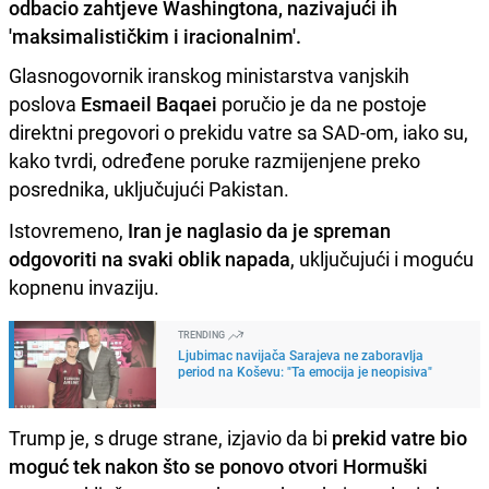
odbacio zahtjeve Washingtona, nazivajući ih
'maksimalističkim i iracionalnim'.
Glasnogovornik iranskog ministarstva vanjskih
poslova
Esmaeil Baqaei
poručio je da ne postoje
direktni pregovori o prekidu vatre sa SAD-om, iako su,
kako tvrdi, određene poruke razmijenjene preko
posrednika, uključujući Pakistan.
Istovremeno,
Iran je naglasio da je spreman
odgovoriti na svaki oblik napada
, uključujući i moguću
kopnenu invaziju.
TRENDING
Ljubimac navijača Sarajeva ne zaboravlja
period na Koševu: "Ta emocija je neopisiva"
Trump je, s druge strane, izjavio da bi
prekid vatre bio
moguć tek nakon što se ponovo otvori Hormuški