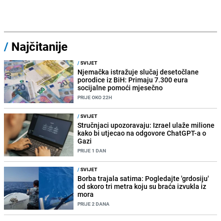
/
Najčitanije
/
SVIJET
Njemačka istražuje slučaj desetočlane
porodice iz BiH: Primaju 7.300 eura
socijalne pomoći mjesečno
PRIJE OKO 22H
/
SVIJET
Stručnjaci upozoravaju: Izrael ulaže milione
kako bi utjecao na odgovore ChatGPT-a o
Gazi
PRIJE 1 DAN
/
SVIJET
Borba trajala satima: Pogledajte 'grdosiju'
od skoro tri metra koju su braća izvukla iz
mora
PRIJE 2 DANA