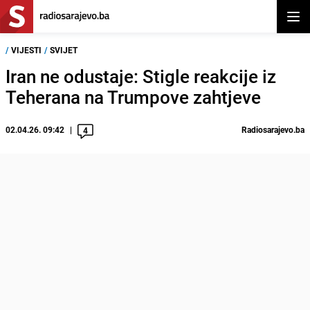
Otvor
/
VIJESTI
/
SVIJET
Iran ne odustaje: Stigle reakcije iz
Teherana na Trumpove zahtjeve
02.04.26. 09:42
Radiosarajevo.ba
4