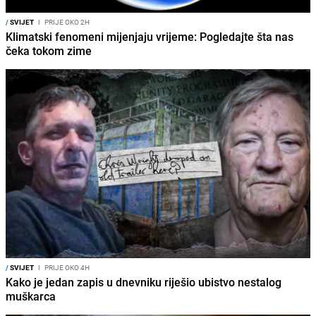
/
SVIJET
I
PRIJE OKO 2H
Klimatski fenomeni mijenjaju vrijeme: Pogledajte šta nas
čeka tokom zime
/
SVIJET
I
PRIJE OKO 4H
Kako je jedan zapis u dnevniku riješio ubistvo nestalog
muškarca