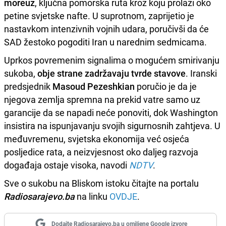
moreuz
, ključna pomorska ruta kroz koju prolazi oko
petine svjetske nafte. U suprotnom, zaprijetio je
nastavkom intenzivnih vojnih udara, poručivši da će
SAD žestoko pogoditi Iran u narednim sedmicama.
Uprkos povremenim signalima o mogućem smirivanju
sukoba,
obje strane zadržavaju tvrde stavove
. Iranski
predsjednik
Masoud Pezeshkian
poručio je da je
njegova zemlja spremna na prekid vatre samo uz
garancije da se napadi neće ponoviti, dok Washington
insistira na ispunjavanju svojih sigurnosnih zahtjeva. U
međuvremenu, svjetska ekonomija već osjeća
posljedice rata, a neizvjesnost oko daljeg razvoja
događaja ostaje visoka, navodi
NDTV
.
Sve o sukobu na Bliskom istoku čitajte na portalu
Radiosarajevo.ba
na linku
OVDJE
.
Dodajte Radiosarajevo.ba u omiljene Google izvore