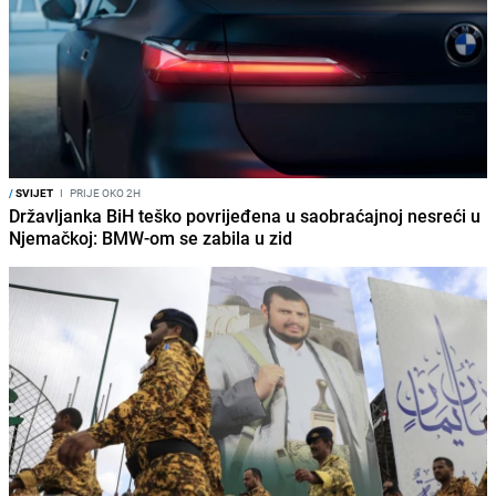
/
SVIJET
I
PRIJE OKO 2H
Državljanka BiH teško povrijeđena u saobraćajnoj nesreći u
Njemačkoj: BMW-om se zabila u zid