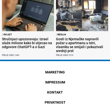
/
SVIJET
/
REGIJA
Stručnjaci upozoravaju: Izrael
Gosti iz Njemačke napravili
ulaže milione kako bi utjecao na
požar u apartmanu u Istri,
odgovore ChatGPT-a o Gazi
vlasniku se smijali i pokazivali
srednji prst
PRIJE OKO 14H
PRIJE OKO 21H
MARKETING
IMPRESSUM
KONTAKT
PRIVATNOST