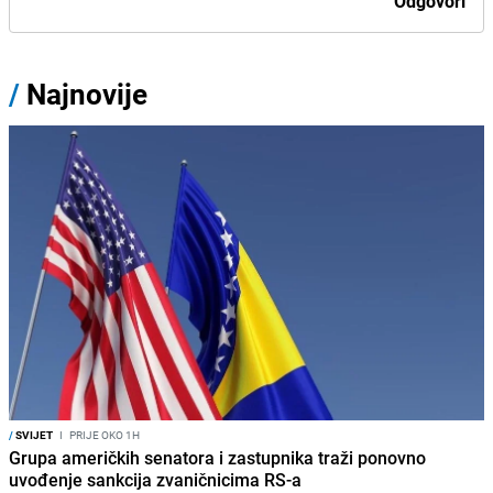
Odgovori
/
Najnovije
/
SVIJET
I
PRIJE OKO 1H
Grupa američkih senatora i zastupnika traži ponovno
uvođenje sankcija zvaničnicima RS-a