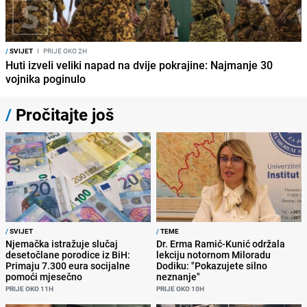
/
SVIJET
I
PRIJE OKO 2H
Huti izveli veliki napad na dvije pokrajine: Najmanje 30
vojnika poginulo
/
Pročitajte još
/
SVIJET
/
TEME
Njemačka istražuje slučaj
Dr. Erma Ramić-Kunić održala
desetočlane porodice iz BiH:
lekciju notornom Miloradu
Primaju 7.300 eura socijalne
Dodiku: "Pokazujete silno
pomoći mjesečno
neznanje"
PRIJE OKO 11H
PRIJE OKO 10H