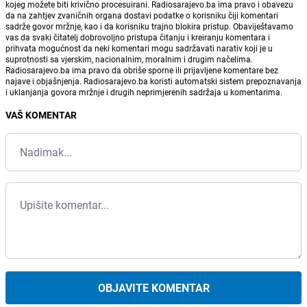
kojeg možete biti krivično procesuirani. Radiosarajevo.ba ima pravo i obavezu
da na zahtjev zvaničnih organa dostavi podatke o korisniku čiji komentari
sadrže govor mržnje, kao i da korisniku trajno blokira pristup. Obaviještavamo
vas da svaki čitatelj dobrovoljno pristupa čitanju i kreiranju komentara i
prihvata mogućnost da neki komentari mogu sadržavati narativ koji je u
suprotnosti sa vjerskim, nacionalnim, moralnim i drugim načelima.
Radiosarajevo.ba ima pravo da obriše sporne ili prijavljene komentare bez
najave i objašnjenja. Radiosarajevo.ba koristi automatski sistem prepoznavanja
i uklanjanja govora mržnje i drugih neprimjerenih sadržaja u komentarima.
VAŠ KOMENTAR
OBJAVITE KOMENTAR