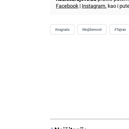
Facebook
|
Instagram
, kao i p
#nagrada
#književnost
#Tajvan