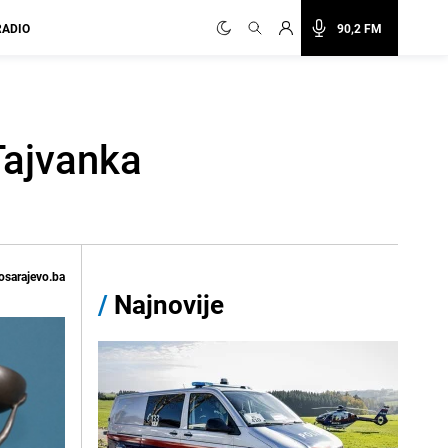
RADIO
90,2 FM
Tajvanka
osarajevo.ba
/
Najnovije