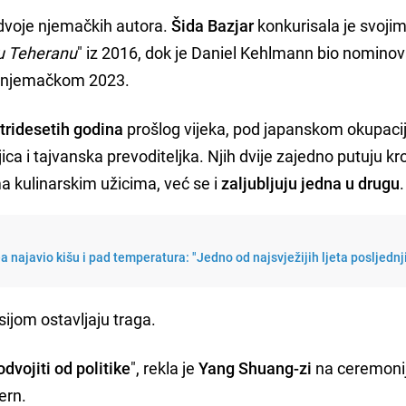
 dvoje njemačkih autora.
Šida Bazjar
konkurisala je svoji
 u Teheranu
" iz 2016, dok je Daniel Kehlmann bio nomino
na njemačkom 2023.
tridesetih godina
prošlog vijeka, pod japanskom okupaci
ica i tajvanska prevoditeljka. Njih dvije zajedno putuju kr
ma kulinarskim užicima, već se i
zaljubljuju jedna u drugu
.
najavio kišu i pad temperatura: "Jedno od najsvježijih ljeta posljednj
esijom ostavljaju traga.
dvojiti od politike
", rekla je
Yang Shuang-zi
na ceremonij
ern.