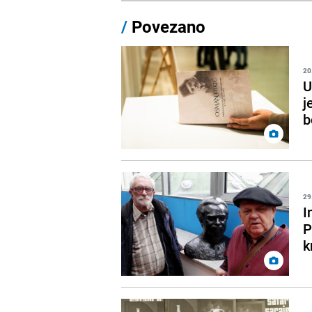
/
Povezano
20
U
j
b
29
I
P
k