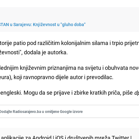
AN u Sarajevu: Književnost u "gluho doba"
rije patio pod različitim kolonijalnim silama i trpio prijet
ževnosti", dodala je autorka.
dnijim književnim priznanjima na svijetu i obuhvata nov
ra), koji ravnopravno dijele autor i prevodilac.
ngleski. Mogu da se prijave i zbirke kratkih priča, piše
d
Dodajte Radiosarajevo.ba u omiljene Google izvore
aplikacije za
Android
|
iOS
i društvenih mreža
Twitter
|