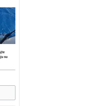
ajte
oju su