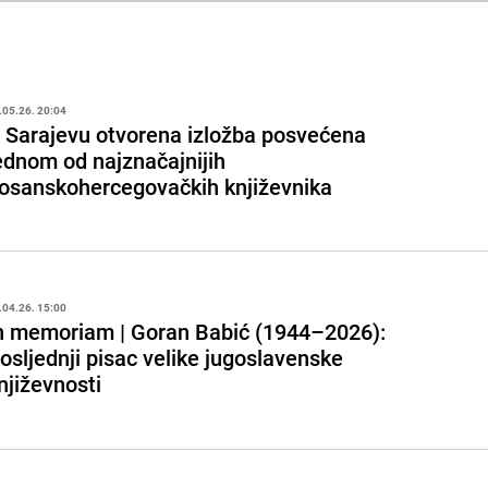
.05.26. 20:04
 Sarajevu otvorena izložba posvećena
ednom od najznačajnijih
osanskohercegovačkih književnika
.04.26. 15:00
n memoriam | Goran Babić (1944–2026):
osljednji pisac velike jugoslavenske
njiževnosti