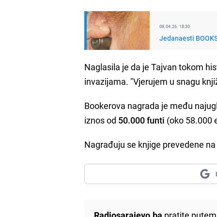
08.04.26. 18:30
Jedanaesti BOOKST
Naglasila je da je Tajvan tokom histo
invazijama. "Vjerujem u snagu knji
Bookerova nagrada je među najugle
iznos od
50.000 funti
(oko 58.000 eu
Nagrađuju se knjige prevedene na e
Radiosarajevo.ba
pratite putem 