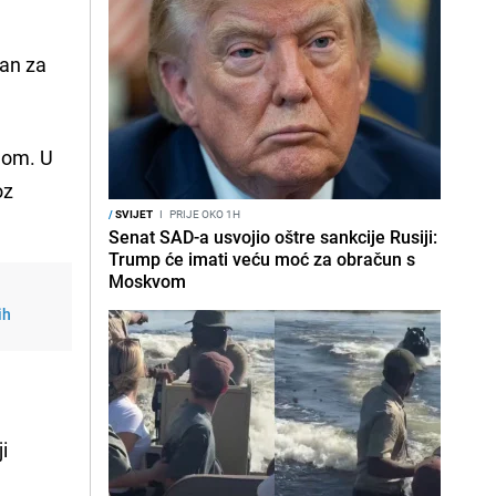
m
van za
jom. U
oz
/
SVIJET
I
PRIJE OKO 1H
Senat SAD-a usvojio oštre sankcije Rusiji:
Trump će imati veću moć za obračun s
Moskvom
ih
i