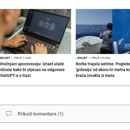
SVIJET
I
PRIJE 1 DAN
/
SVIJET
I
PRIJE 2 DANA
Stručnjaci upozoravaju: Izrael ulaže
Borba trajala satima: Pogled
milione kako bi utjecao na odgovore
'grdosiju' od skoro tri metra k
ChatGPT-a o Gazi
braća izvukla iz mora
Prikaži komentare
(
1
)