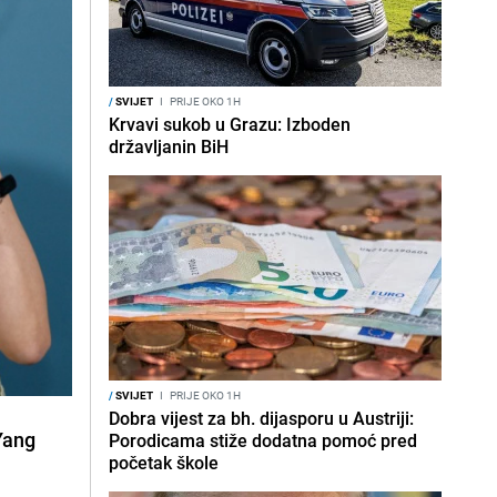
/
SVIJET
I
PRIJE OKO 1H
Krvavi sukob u Grazu: Izboden
državljanin BiH
/
SVIJET
I
PRIJE OKO 1H
Dobra vijest za bh. dijasporu u Austriji:
Yang
Porodicama stiže dodatna pomoć pred
početak škole