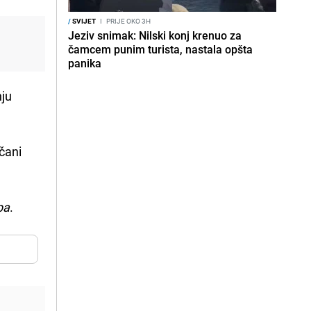
/
SVIJET
I
PRIJE OKO 3H
Jeziv snimak: Nilski konj krenuo za
čamcem punim turista, nastala opšta
panika
nju
čani
pa
.