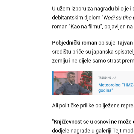
U užem izboru za nagradu bilo je i
debitantskim djelom "
Noći su tihe
roman "Kao na filmu", objavljen 
Pobjednički roman
opisuje
Tajvan
središtu priče su japanska spisatelj
zemlju i ne dijele samo strast pre
TRENDING
Meteorolog FHMZ-a 
godina"
Ali političke prilike obilježene repr
"
Književnost
se u osnovi
ne može o
dodjele nagrade u galeriji Tejt mod