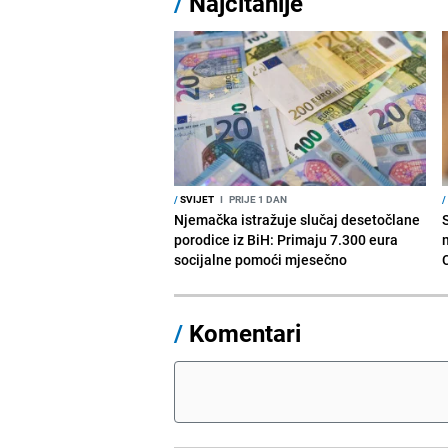
/
Najčitanije
/
SVIJET
I
PRIJE 1 DAN
/
Njemačka istražuje slučaj desetočlane
porodice iz BiH: Primaju 7.300 eura
socijalne pomoći mjesečno
/
Komentari