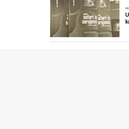
08
U
k