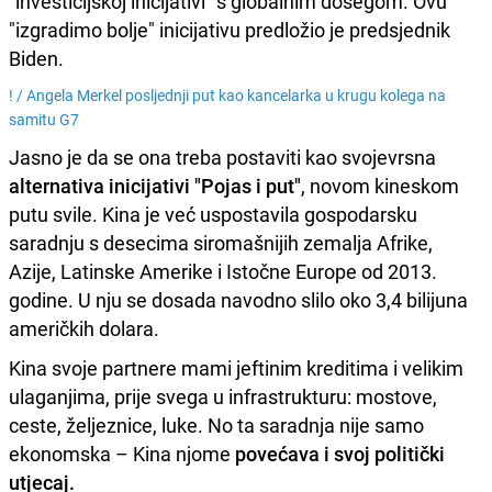
"investicijskoj inicijativi" s globalnim dosegom. Ovu
"izgradimo bolje" inicijativu predložio je predsjednik
Biden.
! /
Angela Merkel posljednji put kao kancelarka u krugu kolega na
samitu G7
Jasno je da se ona treba postaviti kao svojevrsna
alternativa inicijativi "Pojas i put"
, novom kineskom
putu svile. Kina je već uspostavila gospodarsku
saradnju s desecima siromašnijih zemalja Afrike,
Azije, Latinske Amerike i Istočne Europe od 2013.
godine. U nju se dosada navodno slilo oko 3,4 bilijuna
američkih dolara.
Kina svoje partnere mami jeftinim kreditima i velikim
ulaganjima, prije svega u infrastrukturu: mostove,
ceste, željeznice, luke. No ta saradnja nije samo
ekonomska – Kina njome
povećava i svoj politički
utjecaj.