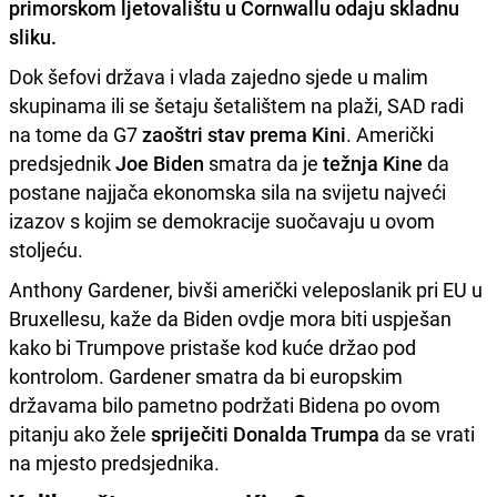
primorskom ljetovalištu u Cornwallu odaju skladnu
sliku.
Dok šefovi država i vlada zajedno sjede u malim
skupinama ili se šetaju šetalištem na plaži, SAD radi
na tome da G7
zaoštri stav prema Kini
. Američki
predsjednik
Joe Biden
smatra da je
težnja Kine
da
postane najjača ekonomska sila na svijetu najveći
izazov s kojim se demokracije suočavaju u ovom
stoljeću.
Anthony Gardener, bivši američki veleposlanik pri EU u
Bruxellesu, kaže da Biden ovdje mora biti uspješan
kako bi Trumpove pristaše kod kuće držao pod
kontrolom. Gardener smatra da bi europskim
državama bilo pametno podržati Bidena po ovom
pitanju ako žele
spriječiti Donalda Trumpa
da se vrati
na mjesto predsjednika.