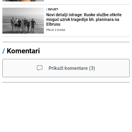
/
SVIJET
Novi detalji istrage: Ruske službe otkrile
moguć uzrok tragedije bh. planinara na
Elbrusu
PRIJE 2 DANA
/
Komentari
Prikaži komentare
(
3
)