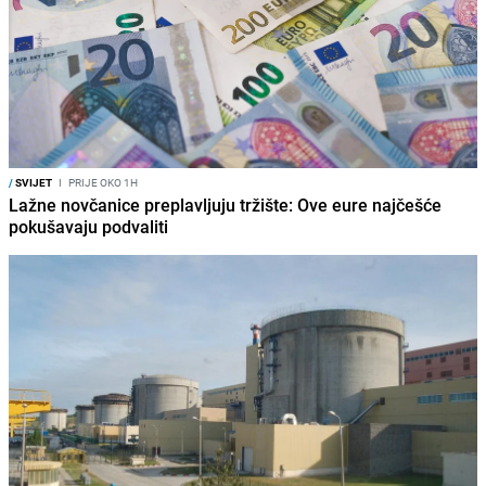
/
SVIJET
I
PRIJE OKO 1H
Lažne novčanice preplavljuju tržište: Ove eure najčešće
pokušavaju podvaliti