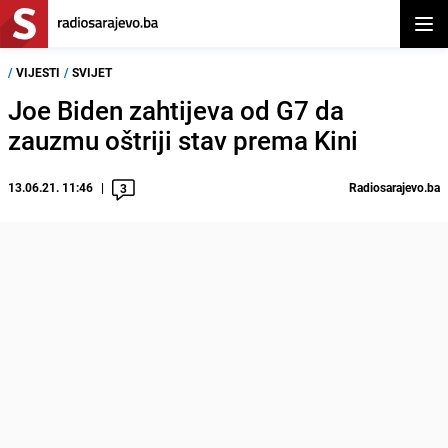
Otvor
/
VIJESTI
/
SVIJET
Joe Biden zahtijeva od G7 da
zauzmu oštriji stav prema Kini
13.06.21. 11:46
Radiosarajevo.ba
3