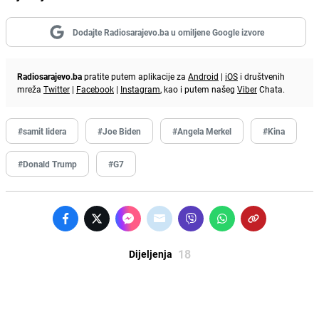
Dodajte Radiosarajevo.ba u omiljene Google izvore
Radiosarajevo.ba
pratite putem aplikacije za
Android
|
iOS
i društvenih
mreža
Twitter
|
Facebook
|
Instagram
, kao i putem našeg
Viber
Chata.
#samit lidera
#Joe Biden
#Angela Merkel
#Kina
#Donald Trump
#G7
18
Dijeljenja