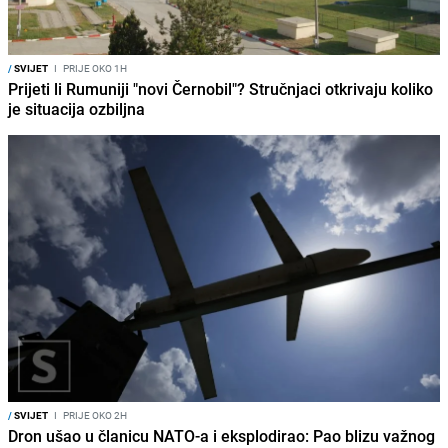
/
SVIJET
I
PRIJE OKO 1H
Prijeti li Rumuniji "novi Černobil"? Stručnjaci otkrivaju koliko
je situacija ozbiljna
/
SVIJET
I
PRIJE OKO 2H
Dron ušao u članicu NATO-a i eksplodirao: Pao blizu važnog