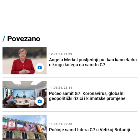
/
Povezano
12.06.21. 11:59
Angela Merkel posljednji put kao kancelarka
u krugu kolega na samitu G7
11.06.21. 23:11
Počeo samit G7: Koronavirus, globalni
geopolitički rizici i klimatske promjene
11.06.21. 09:56
Počinje samit lidera G7 u Velikoj Britaniji