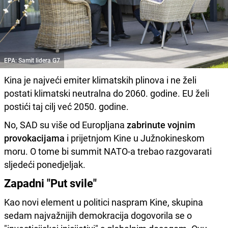
EPA: Samit lidera G7
Kina je najveći emiter klimatskih plinova i ne želi
postati klimatski neutralna do 2060. godine. EU želi
postići taj cilj već 2050. godine.
No, SAD su više od Europljana
zabrinute vojnim
provokacijama
i prijetnjom Kine u Južnokineskom
moru. O tome bi summit NATO-a trebao razgovarati
sljedeći ponedjeljak.
Zapadni "Put svile"
Kao novi element u politici naspram Kine, skupina
sedam najvažnijih demokracija dogovorila se o