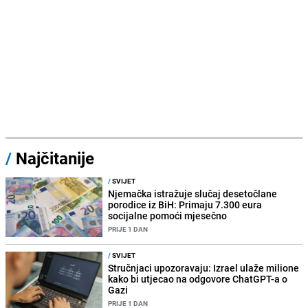
/
Najčitanije
/
SVIJET
Njemačka istražuje slučaj desetočlane
porodice iz BiH: Primaju 7.300 eura
socijalne pomoći mjesečno
PRIJE 1 DAN
/
SVIJET
Stručnjaci upozoravaju: Izrael ulaže milione
kako bi utjecao na odgovore ChatGPT-a o
Gazi
PRIJE 1 DAN