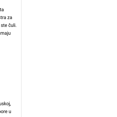
 ta
stra za
ste čuli.
nemaju
uskoj,
bore u