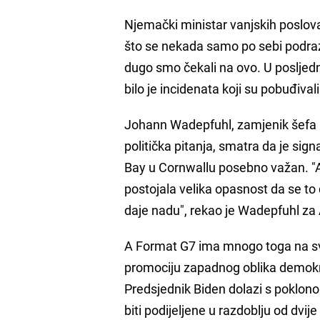
Njemački ministar vanjskih poslo
što se nekada samo po sebi podr
dugo smo čekali na ovo. U poslje
bilo je incidenata koji su pobuđiva
Johann Wadepfuhl, zamjenik šefa K
politička pitanja, smatra da je sign
Bay u Cornwallu posebno važan. "Ako
postojala velika opasnost da se to 
daje nadu", rekao je Wadepfuhl za
A Format G7 ima mnogo toga na svojo
promociju zapadnog oblika demokra
Predsjednik Biden dolazi s poklono
biti podijeljene u razdoblju od dvij