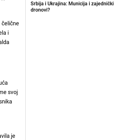
Srbija i Ukrajina: Municija i zajednički
dronovi?
d čelične
la i
alda
juća
ime svoj
snika
vila je