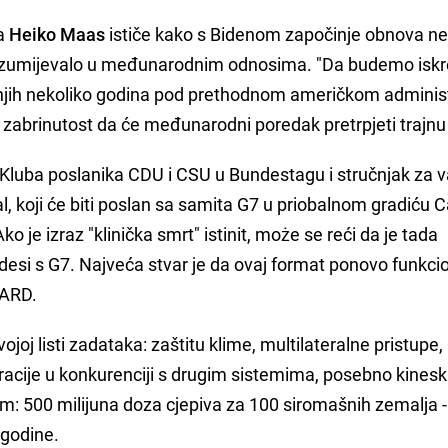
va
Heiko Maas
ističe kako s Bidenom započinje obnova n
azumijevalo u međunarodnim odnosima. "Da budemo iskr
dnjih nekoliko godina pod prethodnom američkom adminis
li zabrinutost da će međunarodni poredak pretrpjeti trajnu 
luba poslanika CDU i CSU u Bundestagu i stručnjak za v
al, koji će biti poslan sa samita G7 u priobalnom gradiću C
 je izraz "klinička smrt" istinit, może se reći da je tada
desi s G7. Najveća stvar je da ovaj format ponovo funkcion
 ARD.
j listi zadataka: zaštitu klime, multilateralne pristupe,
cije u konkurenciji s drugim sistemima, posebno kinesk
m: 500 milijuna doza cjepiva za 100 siromašnih zemalja -
e godine.