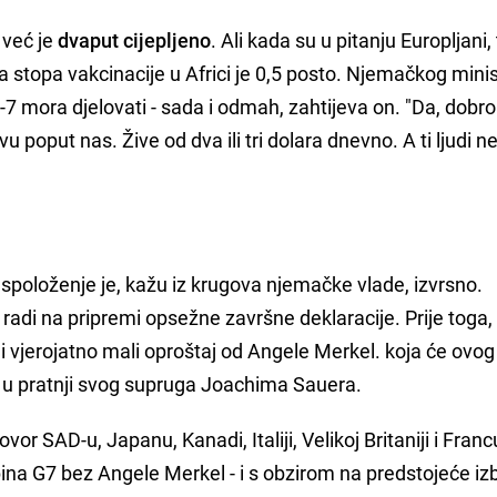
 već je
dvaput cijepljeno
. Ali kada su u pitanju Europljani,
a stopa vakcinacije u Africi je 0,5 posto. Njemačkog mini
G-7 mora djelovati - sada i odmah, zahtijeva on. "Da, dobro 
tvu poput nas. Žive od dva ili tri dolara dnevno. A ti ljudi 
spoloženje je, kažu iz krugova njemačke vlade, izvrsno.
e radi na pripremi opsežne završne deklaracije. Prije toga,
 vjerojatno mali oproštaj od Angele Merkel. koja će ovog
i u pratnji svog supruga Joachima Sauera.
r SAD-u, Japanu, Kanadi, Italiji, Velikoj Britaniji i Franc
ina G7 bez Angele Merkel - i s obzirom na predstojeće iz