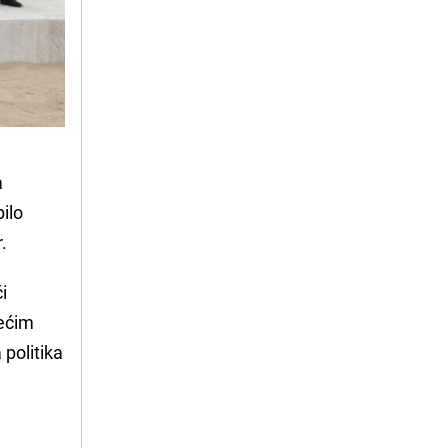
a
bilo
r.
i
dećim
politika