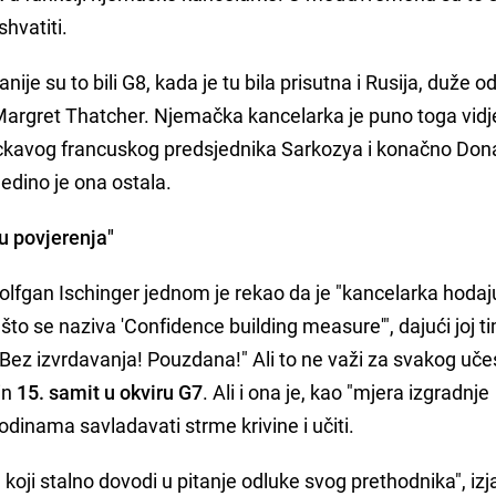
shvatiti.
ije su to bili G8, kada je tu bila prisutna i Rusija, duže o
Margret Thatcher. Njemačka kancelarka je puno toga vidje
, vrckavog francuskog predsjednika Sarkozya i konačno Don
 Jedino je ona ostala.
u povjerenja"
olfgan Ischinger jednom je rekao da je "kancelarka hoda
što se naziva 'Confidence building measure'", dajući joj t
Bez izvrdavanja! Pouzdana!" Ali to ne važi za svakog uče
in
15. samit u okviru G7
. Ali i ona je, kao "mjera izgradnje
dinama savladavati strme krivine i učiti.
koji stalno dovodi u pitanje odluke svog prethodnika", izja