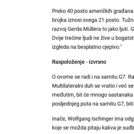
Preko 40 posto američkih građana
brojka iznosi svega 21 posto. Tužn
razvoj Gerda Müllera to jako ljuti. 
Dvije trećine ljudi ne žive u bogats
izgleda na besplatno cjepivo."
Raspoloženje - izvrsno
O ovome se radi i na samitu G7. Ra
Multilateralni duh se vratio i već s
međutim, bit će mnogo sastanaka i
posljednjeg puta na samitu G7, bit
Inače, Wolfgang Ischinger ima odgovo
koje se možda pitaju kakva je sudb