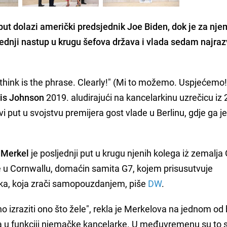
put
dolazi američki predsjednik
Joe Biden
, dok je za nj
ednji nastup u krugu šefova država i vlada sedam najrazv
 I think is the phrase. Clearly!" (Mi to možemo. Uspjećemo
is Johnson
2019. aludirajući na kancelarkinu uzrečicu iz
vi put u svojstvu premijera gost vlade u Berlinu, gdje ga j
 Merkel
je posljednji put u krugu njenih kolega iż zemalja
je u Cornwallu, domaćin samita G7, kojem prisusutvuje
ka, koja zrači samopouzdanjem, piše
DW
.
o izraziti ono što žele", rekla je Merkelova na jednom od 
la u funkciji njemačke kancelarke. U međuvremenu su to s