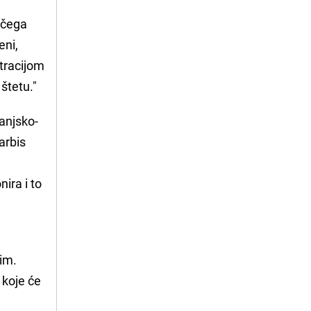
ečega
eni,
tracijom
štetu."
anjsko-
arbis
ira i to
im.
 koje će