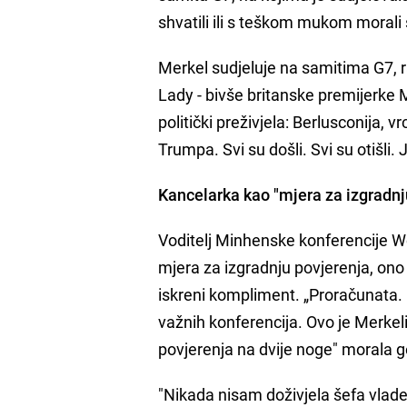
shvatili ili s teškom mukom morali 
Merkel sudjeluje na samitima G7, ran
Lady - bivše britanske premijerke 
politički preživjela: Berlusconija
Trumpa. Svi su došli. Svi su otišli.
Kancelarka kao "mjera za izgradnj
Voditelj Minhenske konferencije W
mjera za izgradnju povjerenja, ono 
iskreni kompliment. „Proračunata. 
važnih konferencija. Ovo je Merkel
povjerenja na dvije noge" morala go
"Nikada nisam doživjela šefa vlade 