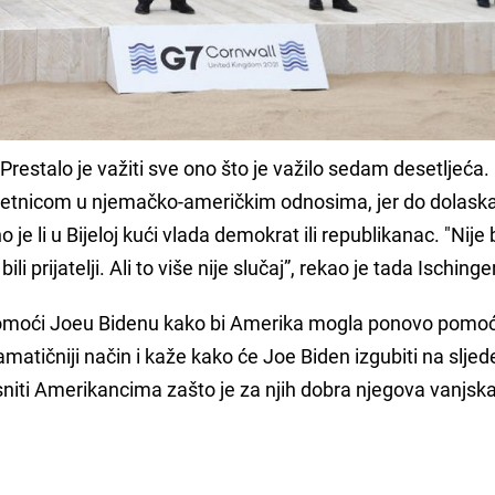
restalo je važiti sve ono što je važilo sedam desetljeća.
kretnicom u njemačko-američkim odnosima, jer do dolask
e li u Bijeloj kući vlada demokrat ili republikanac. "Nije 
li prijatelji. Ali to više nije slučaj”, rekao je tada Ischinge
omoći Joeu Bidenu kako bi Amerika mogla ponovo pomoć
ramatičniji način i kaže kako će Joe Biden izgubiti na slje
iti Amerikancima zašto je za njih dobra njegova vanjska 