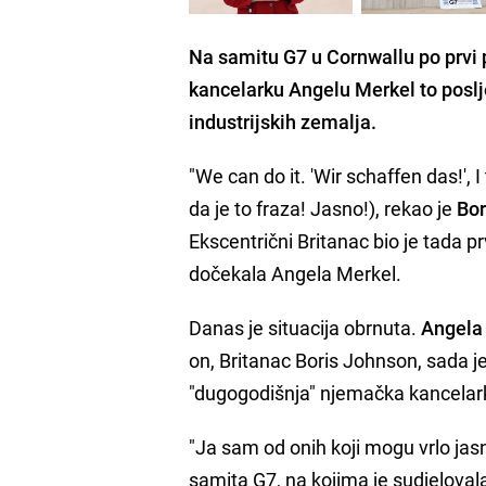
Na samitu G7 u Cornwallu
po
prvi 
kancelarku
Angelu Merkel
to poslj
industrijskih zemalja.
"We can do it. 'Wir schaffen das!',
da je to fraza! Jasno!), rekao je
Bor
Ekscentrični Britanac bio je tada pr
dočekala Angela Merkel.
Danas je situacija obrnuta.
Angela
on, Britanac Boris Johnson, sada 
"dugogodišnja" njemačka kancelar
"Ja sam od onih koji mogu vrlo jasn
samita G7, na kojima je sudjelova