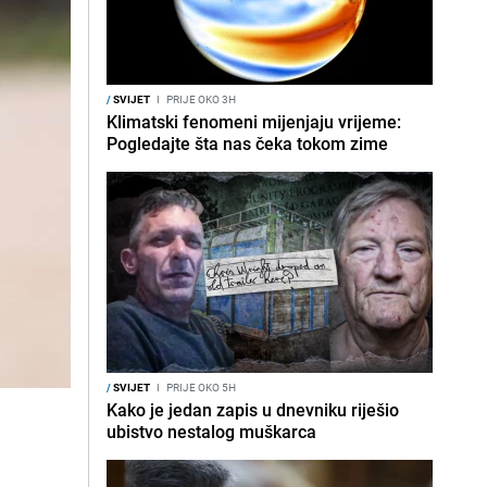
/
SVIJET
I
PRIJE OKO 3H
Klimatski fenomeni mijenjaju vrijeme:
Pogledajte šta nas čeka tokom zime
/
SVIJET
I
PRIJE OKO 5H
Kako je jedan zapis u dnevniku riješio
ubistvo nestalog muškarca