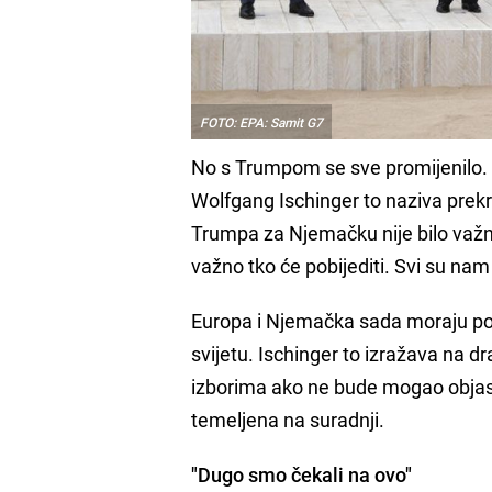
FOTO: EPA: Samit G7
No s Trumpom se sve promijenilo. P
Wolfgang Ischinger to naziva pre
Trumpa za Njemačku nije bilo važno j
važno tko će pobijediti. Svi su nam bi
Europa i Njemačka sada moraju p
svijetu. Ischinger to izražava na d
izborima ako ne bude mogao objasn
temeljena na suradnji.
"Dugo smo čekali na ovo"