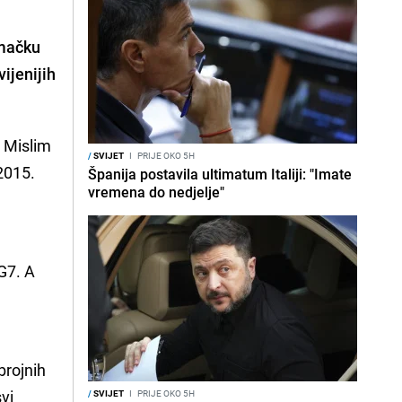
emačku
ijenijih
! Mislim
/
SVIJET
I
PRIJE OKO 5H
 2015.
Španija postavila ultimatum Italiji: "Imate
vremena do nedjelje"
e
 G7. A
brojnih
vi
/
SVIJET
I
PRIJE OKO 5H