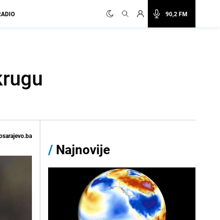
RADIO
90,2 FM
krugu
osarajevo.ba
/
Najnovije