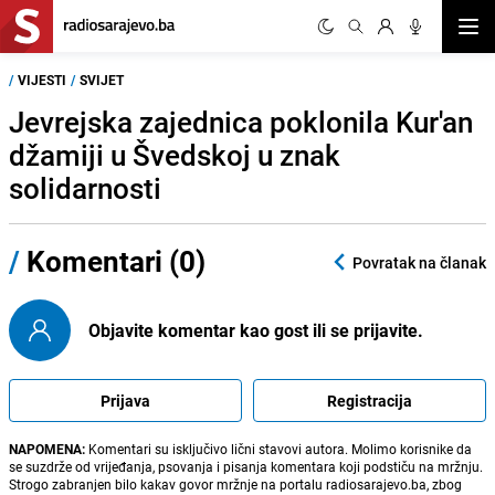
Otvor
/
VIJESTI
/
SVIJET
Jevrejska zajednica poklonila Kur'an
džamiji u Švedskoj u znak
solidarnosti
/
Komentari (0)
Povratak na članak
Objavite komentar kao gost ili se prijavite.
Prijava
Registracija
NAPOMENA:
Komentari su isključivo lični stavovi autora. Molimo korisnike da
se suzdrže od vrijeđanja, psovanja i pisanja komentara koji podstiču na mržnju.
Strogo zabranjen bilo kakav govor mržnje na portalu radiosarajevo.ba, zbog