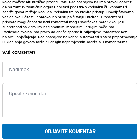
kojeg možete biti krivično procesuirani. Radiosarajevo.ba ima pravo i obavezu
da na zahtjev zvaničnih organa dostavi podatke o korisniku čiji komentari
sadrže govor mržnje, kao i da korisniku trajno blokira pristup. Obaviještavamo
vas da svaki čitatelj dobrovoljno pristupa čitanju i kreiranju komentara i
prihvata mogućnost da neki komentari mogu sadržavati narativ koji je u
suprotnosti sa vjerskim, nacionalnim, moralnim i drugim načelima.
Radiosarajevo.ba ima pravo da obriše sporne ili prijavljene komentare bez
najave i objašnjenja. Radiosarajevo.ba koristi automatski sistem prepoznavanja
i uklanjanja govora mržnje i drugih neprimjerenih sadržaja u komentarima.
VAŠ KOMENTAR
OBJAVITE KOMENTAR