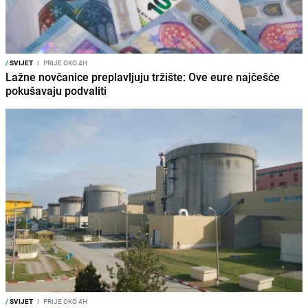
/
SVIJET
I
PRIJE OKO 4H
Lažne novčanice preplavljuju tržište: Ove eure najčešće
pokušavaju podvaliti
/
SVIJET
I
PRIJE OKO 4H