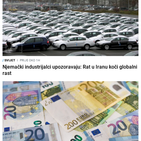
/
SVIJET
I
PRIJE OKO 1H
Njemački industrijalci upozoravaju: Rat u Iranu koči globalni
rast