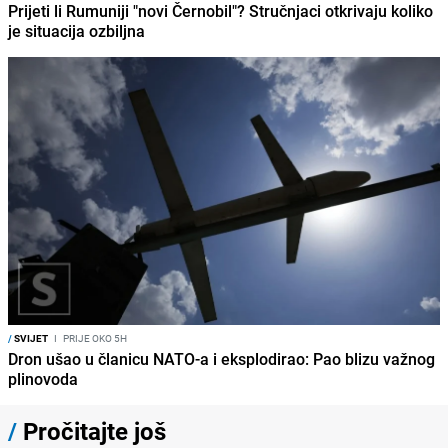
Prijeti li Rumuniji "novi Černobil"? Stručnjaci otkrivaju koliko
je situacija ozbiljna
/
SVIJET
I
PRIJE OKO 5H
Dron ušao u članicu NATO-a i eksplodirao: Pao blizu važnog
plinovoda
/
Pročitajte još