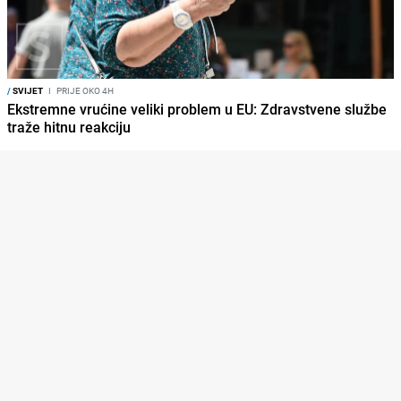
/
SVIJET
I
PRIJE OKO 4H
Ekstremne vrućine veliki problem u EU: Zdravstvene službe
traže hitnu reakciju