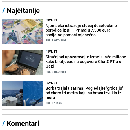
/
Najčitanije
/
SVIJET
Njemačka istražuje slučaj desetočlane
porodice iz BiH: Primaju 7.300 eura
socijalne pomoći mjesečno
PRIJE OKO 18H
/
SVIJET
Stručnjaci upozoravaju: Izrael ulaže milione
kako bi utjecao na odgovore ChatGPT-a o
Gazi
PRIJE OKO 20H
/
SVIJET
Borba trajala satima: Pogledajte 'grdosiju'
od skoro tri metra koju su braća izvukla iz
mora
PRIJE 1 DAN
/
Komentari