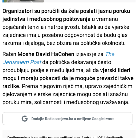
Organizatori su poručili da žele poslati jasnu poruku
jedinstva i međusobnog poštovanja
u vremenu
pojačanih tenzija i netrpeljivosti. Istakli su da vjerske
zajednice imaju posebnu odgovornost da budu glas
razuma i dijaloga, bez obzira na političke okolnosti.
Rabin
Moshe David HaCohen
izjavio je za
The
Jerusalem Post
da politička dešavanja često
produbljuju podjele među ljudima, ali da
vjerski lideri
mogu i moraju pokazati da je moguće prevazići takve
razlike.
Prema njegovim riječima, upravo zajedničkim
djelovanjem vjerske zajednice mogu poslati snažnu
poruku mira, solidarnosti i međusobnog uvažavanja.
Dodajte Radiosarajevo.ba u omiljene Google izvore
Radiosarajevo.ba
pratite putem aplikacije za
Android
|
iOS
i društvenih