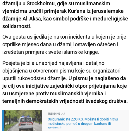
džamiju u Stockholmu, gdje su muslimanskim
vjernicima uručili primjerak Kur'ana iz jerusalemske
džamije Al-Aksa, kao simbol podrške i međureligijske
solidarnosti.
Ova gesta uslijedila je nakon incidenta u kojem je prije
otprilike mjesec dana u džamiji ostavljen oštećen i
izrešetan primjerak svete islamske knjige.
Posjeta je bila unaprijed najavljena i detaljno
objašnjena u otvorenom pismu koje su organizatori
uputili rukovodstvu džamije.
U pismu je naglašeno da
je cilj ove inicijative zajednički otpor prijetnjama koje
su usmjerene protiv muslimanskih vjernika i
temeljnih demokratskih vrijednosti švedskog društva.
TRENDING
Osiguranik ste ZZO KS. Možete li dobiti hitnu
medicinsku pomoć u drugom kantonu ili
entitetu?