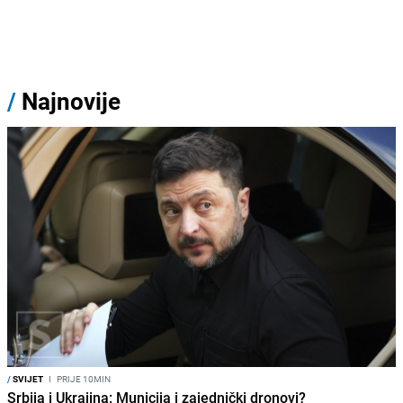
/
Najnovije
/
SVIJET
I
PRIJE 10MIN
Srbija i Ukrajina: Municija i zajednički dronovi?