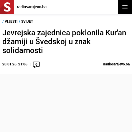
Otvor
/
VIJESTI
/
SVIJET
Jevrejska zajednica poklonila Kur'an
džamiji u Švedskoj u znak
solidarnosti
20.01.26. 21:06
Radiosarajevo.ba
0