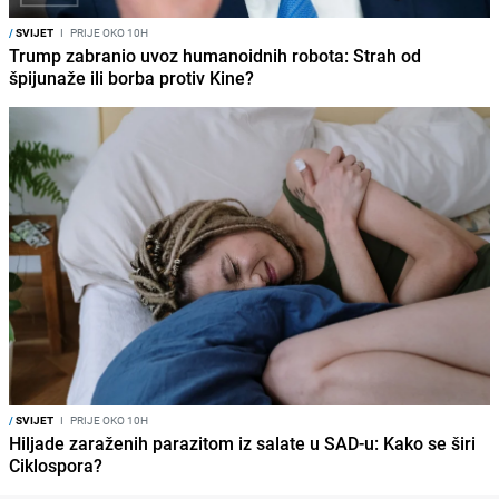
/
SVIJET
I
PRIJE OKO 10H
Trump zabranio uvoz humanoidnih robota: Strah od
špijunaže ili borba protiv Kine?
/
SVIJET
I
PRIJE OKO 10H
Hiljade zaraženih parazitom iz salate u SAD-u: Kako se širi
Ciklospora?