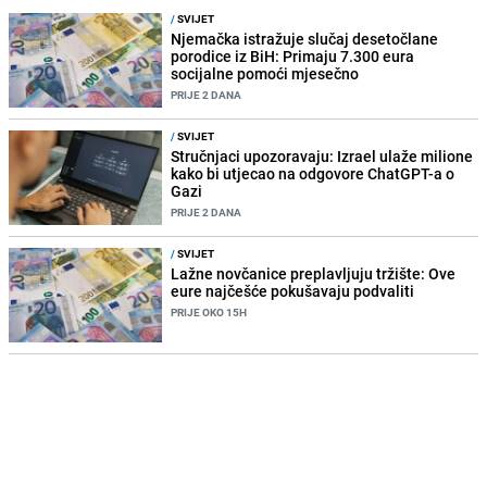
/
SVIJET
Njemačka istražuje slučaj desetočlane
porodice iz BiH: Primaju 7.300 eura
socijalne pomoći mjesečno
PRIJE 2 DANA
/
SVIJET
Stručnjaci upozoravaju: Izrael ulaže milione
kako bi utjecao na odgovore ChatGPT-a o
Gazi
PRIJE 2 DANA
/
SVIJET
Lažne novčanice preplavljuju tržište: Ove
eure najčešće pokušavaju podvaliti
PRIJE OKO 15H