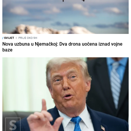
/
SVIJET
I
PRIJE OKO 9H
Nova uzbuna u Njemačkoj: Dva drona uočena iznad vojne
baze