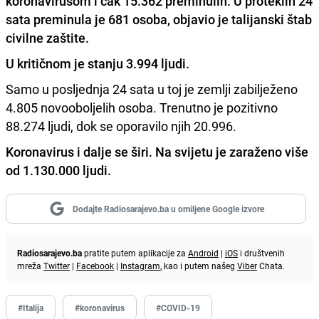
koronavirusom i čak 15.362 preminulih. U proteklih 24
sata preminula je 681 osoba, objavio je talijanski štab
civilne zaštite.
U kritičnom je stanju 3.994 ljudi.
Samo u posljednja 24 sata u toj je zemlji zabilježeno
4.805 novooboljelih osoba. Trenutno je pozitivno
88.274 ljudi, dok se oporavilo njih 20.996.
Koronavirus i dalje se širi. Na svijetu je zaraženo više
od 1.130.000 ljudi.
Dodajte Radiosarajevo.ba u omiljene Google izvore
Radiosarajevo.ba
pratite putem aplikacije za
Android
|
iOS
i društvenih
mreža
Twitter
|
Facebook
|
Instagram
, kao i putem našeg
Viber
Chata.
#Italija
#koronavirus
#COVID-19