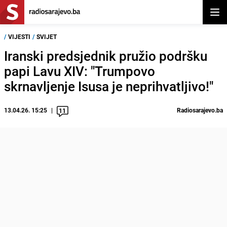
Otvor
/
VIJESTI
/
SVIJET
Iranski predsjednik pružio podršku
papi Lavu XIV: "Trumpovo
skrnavljenje Isusa je neprihvatljivo!"
13.04.26. 15:25
Radiosarajevo.ba
11