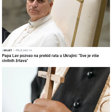
/
SVIJET
I
PRIJE OKO 1H
Papa Lav pozvao na prekid rata u Ukrajini: "Sve je više
civilnih žrtava"