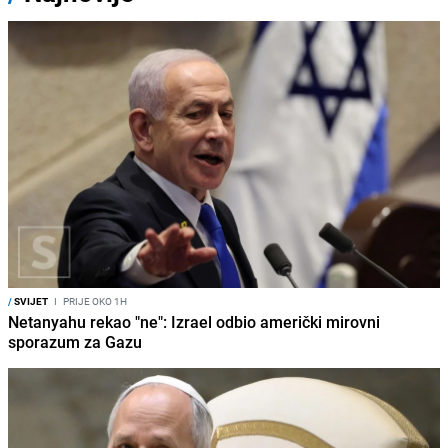
/
SVIJET
I
PRIJE OKO 1H
Netanyahu rekao "ne": Izrael odbio američki mirovni
sporazum za Gazu