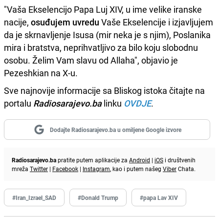
"Vaša Ekselencijo Papa Luj XIV, u ime velike iranske
nacije,
osuđujem uvredu
Vaše Ekselencije i izjavljujem
da je skrnavljenje Isusa (mir neka je s njim), Poslanika
mira i bratstva, neprihvatljivo za bilo koju slobodnu
osobu. Želim Vam slavu od Allaha", objavio je
Pezeshkian na X-u.
Sve najnovije informacije sa Bliskog istoka čitajte na
portalu
Radiosarajevo.ba
linku
OVDJE
.
Dodajte Radiosarajevo.ba u omiljene Google izvore
Radiosarajevo.ba
pratite putem aplikacije za
Android
|
iOS
i društvenih
mreža
Twitter
|
Facebook
|
Instagram
, kao i putem našeg
Viber
Chata.
#Iran_Izrael_SAD
#Donald Trump
#papa Lav XIV