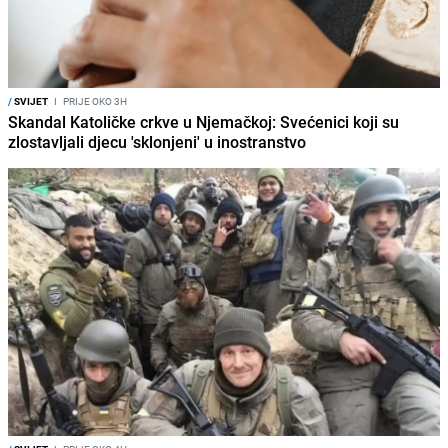
/
SVIJET
I
PRIJE OKO 3H
Skandal Katoličke crkve u Njemačkoj: Svećenici koji su
zlostavljali djecu 'sklonjeni' u inostranstvo