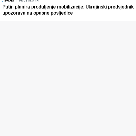
/
SVIJET
I
PRIJE OKO 4H
Putin planira produljenje mobilizacije: Ukrajinski predsjednik
upozorava na opasne posljedice