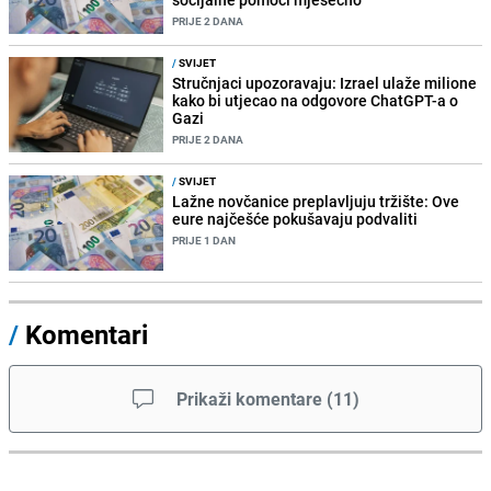
PRIJE 2 DANA
/
SVIJET
Stručnjaci upozoravaju: Izrael ulaže milione
kako bi utjecao na odgovore ChatGPT-a o
Gazi
PRIJE 2 DANA
/
SVIJET
Lažne novčanice preplavljuju tržište: Ove
eure najčešće pokušavaju podvaliti
PRIJE 1 DAN
/
Komentari
Prikaži komentare
(
11
)