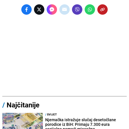
/
Najčitanije
/
SVIJET
Njemačka istražuje slučaj desetočlane
porodice iz BiH: Primaju 7.300 eura
socijalne pomoći mjesečno