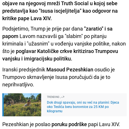
objave na njegovoj mreži Truth Social u kojoj sebe
predstavlja kao "Isusa iscjeljitelja" kao odgovor na
kritike pape Lava XIV.
Podsjetimo, Trump je prije par dana
"zaratio" i sa
papom
Lavom nazvavši ga "slabim" po pitanju
kriminala i "užasnim" u vođenju vanjske politike, nakon
što je
poglavar Katoličke crkve kritizirao Trumpovu
vanjsku i imigracijsku politiku.
Iranski predsjednik
Masoud Pezeshkian
osudio je
Trumpovo skrnavljenje Isusa poručujući da je to
neprihvatljivo.
TRENDING
Dok drugi spavaju, oni su već na planini: Djeca
oko Teslića beru borovnice za 25 KM po
kilogramu
Pezeshkian je poslao
poruku podrške
papi Lavu XIV.