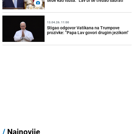
sebe kao Isusa: "Lav bi se trebao sabrati"
13.04.26. 11:00
Stigao odgovor Vatikana na Trumpove
prozivke: "Papa Lav govori drugim jezikom"
/
Najnovije