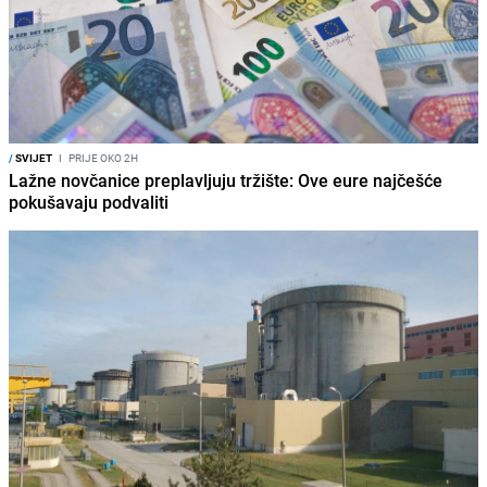
/
SVIJET
I
PRIJE OKO 2H
Lažne novčanice preplavljuju tržište: Ove eure najčešće
pokušavaju podvaliti