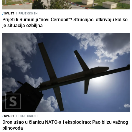
/
SVIJET
I
PRIJE OKO 3H
Prijeti li Rumuniji "novi Černobil"? Stručnjaci otkrivaju koliko
je situacija ozbiljna
/
SVIJET
I
PRIJE OKO 3H
Dron ušao u članicu NATO-a i eksplodirao: Pao blizu važnog
plinovoda