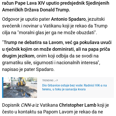
račun Pape Lava XIV uputio predsjednik Sjedinjenih
Američkih Država Donald Trump.
Odgovor je uputio pater
Antonio Spadaro
, jezuitski
svećenik i novinar u Vatikanu koji je rekao da Trump
cilja na "moralni glas jer ga ne može obuzdati".
"
Trump ne debatira sa Lavom
,
već ga pokušava uvući
u rječnik kojim on može dominirati, ali na papa priča
drugim jezikom
, onim koji odbija da se svodi na
gramatiku sile, sigurnosti i nacionalnih interesa",
napisao je pater Spadaro.
TRENDING
Dio Grbavice ostaje bez vode: Radnici ViK-a na
terenu, u toku je sanacija kvara
Dopisnik
CNN-a
iz Vatikana
Christopher Lamb
koji je
često u kontaktu sa Papom Lavom je rekao da ne