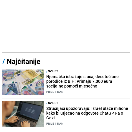
/
Najčitanije
/
SVIJET
Njemačka istražuje slučaj desetočlane
porodice iz BiH: Primaju 7.300 eura
socijalne pomoći mjesečno
PRIJE 1 DAN
/
SVIJET
Stručnjaci upozoravaju: Izrael ulaže milione
kako bi utjecao na odgovore ChatGPT-a o
Gazi
PRIJE 1 DAN