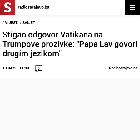
Otvor
/
VIJESTI
/
SVIJET
Stigao odgovor Vatikana na
Trumpove prozivke: "Papa Lav govori
drugim jezikom"
13.04.26. 11:00
Radiosarajevo.ba
5