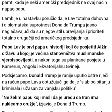
pamti kada je neki američki predsjednik na ovaj način
napao papu.
Lamb je u nastavku poručio da je Lav totalna duhovna
i diplomatska suprotnost Donalda Trumpa jasno
naglašavajući da su njegov stil upravljanja i prioriteti
totalno drugačiji od američkog predsjednika.
Papa Lav je prvi papa u historiji koji će posjetiti Alžir
,
državu u kojoj je većina stanovništva muslimanske
vjeroispovijesti
, a nakon toga su planirane posjete u
Kamerun, Angolu i Ekvatorijalnu Gvineju.
Podsjećamo,
Donald Trump
je ranije uputio oštre riječi
na račun pape Lava optužujući ga da je "slab po pitanju
kriminala i užasan za vanjsku politiku".
"
Ne želim papu koji misli da je uredu da Iran ima
nuklearno oružje
", izjavio je Donald Trump.