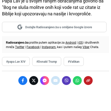
Papa Lav je u svojim ranijim obraćanjima govorio da
"Bog ne sluša molitve onih koji vode rat uz citate iz
Biblije koji upozoravaju na nasilje i krvoproliće.
Dodajte Radiosarajevo.ba u omiljene Google izvore
Radiosarajevo.ba
pratite putem aplikacije za
Android
|
iOS
i društvenih
mreža
Twitter
|
Facebook
|
Instagram
, kao i putem našeg
Viber
Chata.
#papa Lav XIV
#Donald Trump
#Vatikan