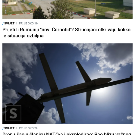
/
SVIJET
I
PRIJE OKO 1H
Prijeti li Rumuniji "novi Černobil"? Stručnjaci otkrivaju koliko
je situacija ozbiljna
/
SVIJET
I
PRIJE OKO 2H
Dron ušao u članicu NATO-a i eksplodirao: Pao blizu važnog