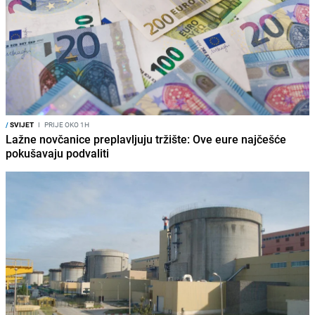
/
SVIJET
I
PRIJE OKO 1H
Lažne novčanice preplavljuju tržište: Ove eure najčešće
pokušavaju podvaliti