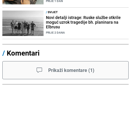
PRIJE 1 DAN
/
SVIJET
Novi detalji istrage: Ruske službe otkrile
moguć uzrok tragedije bh. planinara na
Elbrusu
PRIJE 2 DANA
/
Komentari
Prikaži komentare
(
1
)