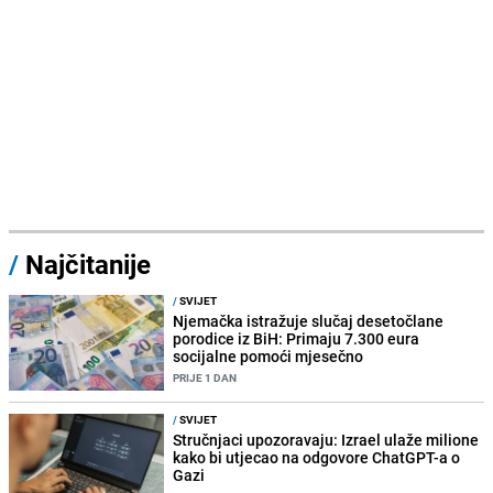
/
Najčitanije
/
SVIJET
Njemačka istražuje slučaj desetočlane
porodice iz BiH: Primaju 7.300 eura
socijalne pomoći mjesečno
PRIJE 1 DAN
/
SVIJET
Stručnjaci upozoravaju: Izrael ulaže milione
kako bi utjecao na odgovore ChatGPT-a o
Gazi