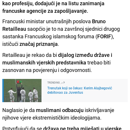
kao profesiju, dodajući je na listu zanimanja
francuske agencije za zapošljavanje.
Francuski ministar unutrašnjih poslova
Bruno
Retailleau
saopćio je to na završnoj sjednici drugog
sastanka Francuskog islamskog foruma (
FORIF
),
ističući
značaj priznanja
.
Retailleau je rekao da bi
dijalog između države i
muslimanskih vjerskih predstavnika
trebao biti
zasnovan na povjerenju i odgovornosti.
TRENDING
Trenutak koji se čekao: Kerim Alajbegović
debitovao za Juventus
Naglasio je da
muslimani odbacuju
iskrivljavanje
njihove vjere ekstremističkim ideologijama.
Potvrđujući da se
država ne treba miješati u vjerske