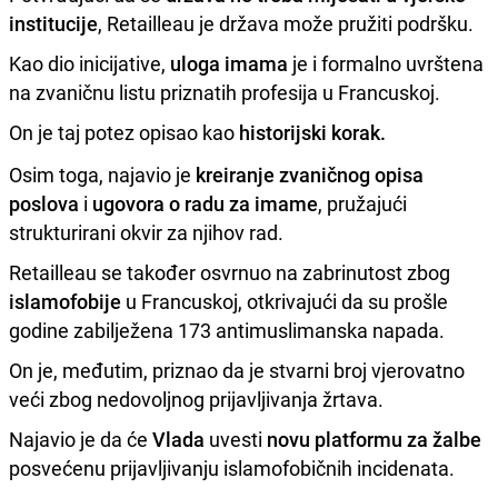
institucije
, Retailleau je država može pružiti podršku.
Kao dio inicijative,
uloga imama
je i formalno uvrštena
na zvaničnu listu priznatih profesija u Francuskoj.
On je taj potez opisao kao
historijski korak.
Osim toga, najavio je
kreiranje zvaničnog opisa
poslova
i
ugovora o radu za imame
, pružajući
strukturirani okvir za njihov rad.
Retailleau se također osvrnuo na zabrinutost zbog
islamofobije
u Francuskoj, otkrivajući da su prošle
godine zabilježena 173 antimuslimanska napada.
On je, međutim, priznao da je stvarni broj vjerovatno
veći zbog nedovoljnog prijavljivanja žrtava.
Najavio je da će
Vlada
uvesti
novu platformu za žalbe
posvećenu prijavljivanju islamofobičnih incidenata.