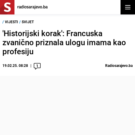
Otvor
/
VIJESTI
/
SVIJET
'Historijski korak': Francuska
zvanično priznala ulogu imama kao
profesiju
19.02.25. 08:28
Radiosarajevo.ba
1